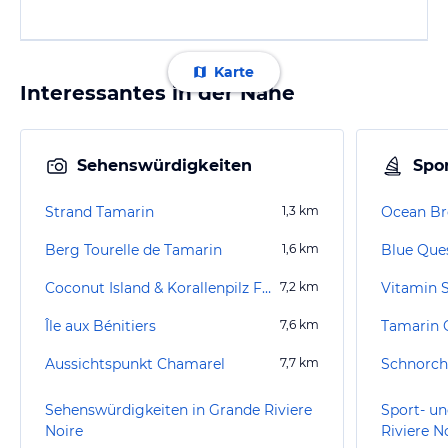
Karte
Interessantes in der Nähe
Sehenswürdigkeiten
Spor
Strand Tamarin
1,3
km
Ocean Br
Berg Tourelle de Tamarin
1,6
km
Blue Que
Coconut Island & Korallenpilz Felsen
7,2
km
Île aux Bénitiers
7,6
km
Aussichtspunkt Chamarel
7,7
km
Schnorche
Sehenswürdigkeiten in Grande Riviere
Sport- un
Noire
Riviere N