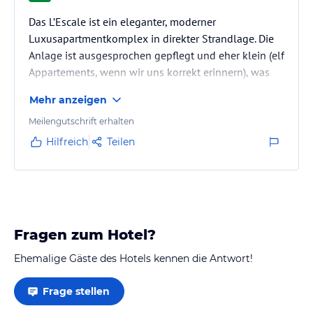
Das L’Escale ist ein eleganter, moderner
Luxusapartmentkomplex in direkter Strandlage. Die
Anlage ist ausgesprochen gepflegt und eher klein (elf
Appartements, wenn wir uns korrekt erinnern), was
ihr eine exklusive Entspanntheit und Ruhe verleiht.
Mehr anzeigen
Parkplätze sind direkt vor der Tür, Einlass gibt es nur
über den freundlichen Sicherheitsdienst.
Meilengutschrift erhalten
Hilfreich
Teilen
Die Apartments sind sehr großzügig. Unseres hatte
drei Schlafzimmer – eines mit eigenem Bad, die
anderen beiden mussten sich ein Bad teilen.
Wohnzimmer und Küche sind…
Fragen zum Hotel?
Ehemalige Gäste des Hotels kennen die Antwort!
Frage stellen