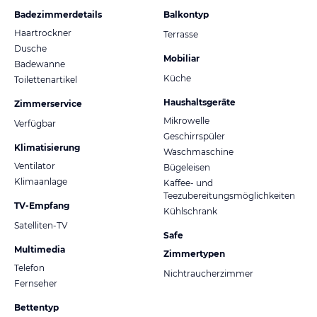
Badezimmerdetails
Balkontyp
Haartrockner
Terrasse
Dusche
Mobiliar
Badewanne
Küche
Toilettenartikel
Haushaltsgeräte
Zimmerservice
Mikrowelle
Verfügbar
Geschirrspüler
Klimatisierung
Waschmaschine
Ventilator
Bügeleisen
Klimaanlage
Kaffee- und
Teezubereitungsmöglichkeiten
TV-Empfang
Kühlschrank
Satelliten-TV
Safe
Multimedia
Zimmertypen
Telefon
Nichtraucherzimmer
Fernseher
Bettentyp