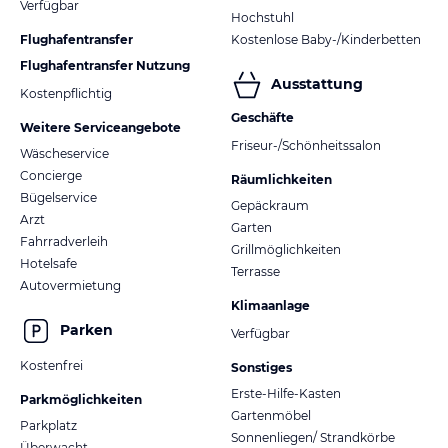
Verfügbar
Hochstuhl
Flughafentransfer
Kostenlose Baby-/Kinderbetten
Flughafentransfer Nutzung
Ausstattung
Kostenpflichtig
Geschäfte
Weitere Serviceangebote
Friseur-/Schönheitssalon
Wäscheservice
Concierge
Räumlichkeiten
Bügelservice
Gepäckraum
Arzt
Garten
Fahrradverleih
Grillmöglichkeiten
Hotelsafe
Terrasse
Autovermietung
Klimaanlage
Parken
Verfügbar
Kostenfrei
Sonstiges
Erste-Hilfe-Kasten
Parkmöglichkeiten
Gartenmöbel
Parkplatz
Sonnenliegen/ Strandkörbe
Überwacht