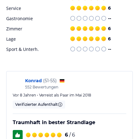
Escapes serviert jeden Morgen ein kontinentales und ein
Service
6
englisches/irisches Frühstück. Wenn Sie Lust haben, können Sie
auch den Grill nutzen, um Ihre eigenen Mahlzeiten zuzubereiten.
Gastronomie
--
Zimmer
6
Sport und Unterhaltung
Lage
6
Neben dem Außenpool bietet die Unterkunft auch
Wassersportaktivitäten wie Tauchen und Katamaranfahren an. Für
Sport & Unterh.
--
Golfliebhaber gibt es Golfkurse in der Nähe. Im Wellnessbereich
können Sie sich mit Massagen verwöhnen lassen oder im
Beauty-/Kosmetikcenter entspannen.
Hinweis:
Verfasst von HolidayCheck mit Hilfe von KI. Alle
Konrad
(
51-55
)
Angaben ohne Gewähr. Bitte lies vor der Buchung die
552
Bewertungen
verbindlichen
Angebotsdetails
des jeweiligen Veranstalters.
Vor 8 Jahren • Verreist als Paar im Mai 2018
Verifizierter Aufenthalt
Traumhaft in bester Strandlage
6
/ 6