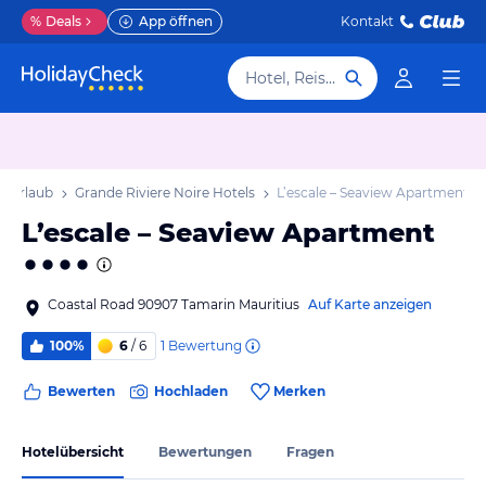
%
Deals
App öffnen
Kontakt
Hotel, Reiseziel
e Urlaub
Grande Riviere Noire Hotels
L’escale – Seaview Apartment
L’escale – Seaview Apartment
Coastal Road 90907 Tamarin Mauritius
Auf Karte anzeigen
1
Bewertung
100%
6
/ 6
Bewerten
Hochladen
Merken
Hotelübersicht
Bewertungen
Fragen