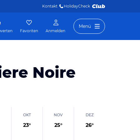
Kontakt
HolidayCheck 
Menü
werten
Favoriten
Anmelden
iere Noire
OKT
NOV
DEZ
23
°
25
°
26
°