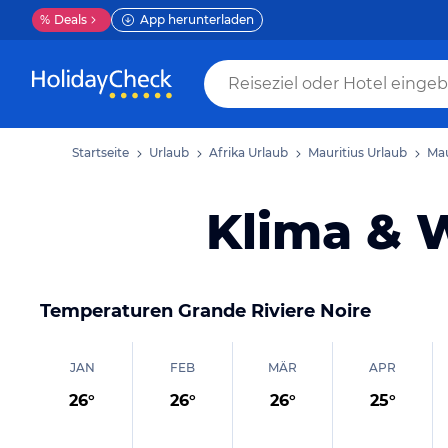
%
Deals
App herunterladen
Startseite
Urlaub
Afrika Urlaub
Mauritius Urlaub
Mau
Klima & W
Temperaturen
Grande Riviere Noire
JAN
FEB
MÄR
APR
26
°
26
°
26
°
25
°