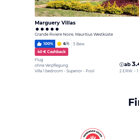
Marguery Villas
Grande Riviere Noire, Mauritius Westküste
100
%
6
/
6
5 Bew.
40 € Cashback
Flug
3.
ab
ohne Verpflegung
Villa 1 bedroom - Superior - Pool
2 ERW. •
F