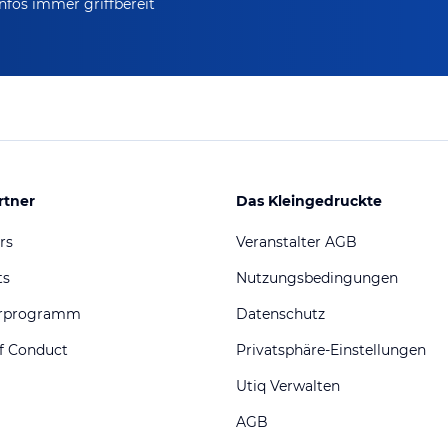
nfos immer griffbereit
rtner
Das Kleingedruckte
rs
Veranstalter AGB
ts
Nutzungsbedingungen
erprogramm
Datenschutz
f Conduct
Privatsphäre-Einstellungen
Utiq Verwalten
AGB