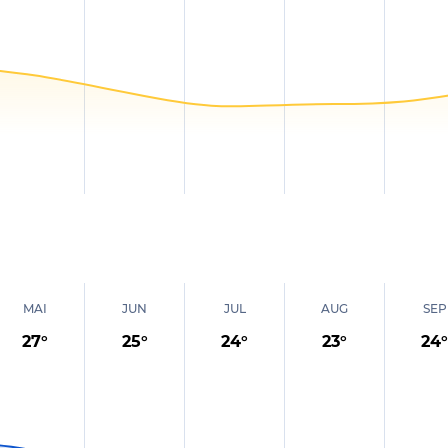
MAI
JUN
JUL
AUG
SEP
27
°
25
°
24
°
23
°
24
°