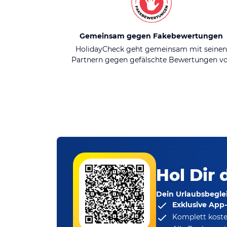
Gemeinsam gegen Fakebewertungen
HolidayCheck geht gemeinsam mit seine
Partnern gegen gefälschte Bewertungen v
Hol Dir 
Dein Urlaubsbeglei
Exklusive App
Komplett koste