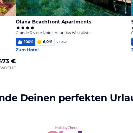
Olana Beachfront Apartments
Grande Riviere Noire, Mauritius Westküste
100
%
6,0
/
6
3 Bew.
Zum Hotel
473 €
 1 WOCHE
inde Deinen perfekten Urla