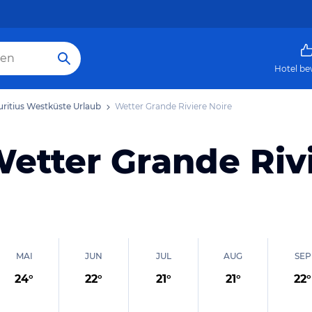
Hotel be
ritius Westküste Urlaub
Wetter Grande Riviere Noire
etter Grande Riv
MAI
JUN
JUL
AUG
SEP
24
°
22
°
21
°
21
°
22
°