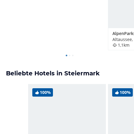
Altaussee,
1,1km
Beliebte Hotels in Steiermark
100%
100%