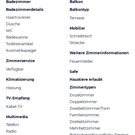
Badezimmer
Balkon
Badezimmerdetails
Balkontyp
Haartrockner
Terrasse
Dusche
Mobiliar
WC
Schreibtisch
Badewanne
Sitzecke
Toilettenartikel
Kosmetikspiegel
Weitere Zimmerinformationen
Zimmerservice
Feuermelder
Verfügbar
Safe
Klimatisierung
Haustiere erlaubt
Zimmertypen
Heizung
Einzelzimmer
TV-Empfang
Doppelzimmer
Kabel-TV
Zweibettzimmer/Twin
Familienzimmer
Multimedia
Dreibettzimmer
Telefon
Mehrbettzimmer
Radio
Behindertenfreundliche Zimmer