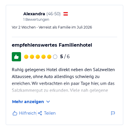
einem aufregenden Tag genießen die Gäste wohltuende Wärme
und Ruhe in der hauseigenen Saunalandschaft.
Alexandra
(
46-50
)
1
Bewertungen
Hinweis:
Allgemeine und unverbindliche
Hoteliers-/Veranstalter-/Kataloginformationen. Alle Angaben
Vor 2 Wochen • Verreist als Familie im Juli 2026
ohne Gewähr und ohne Prüfung durch HolidayCheck. Bitte
lies vor der Buchung die verbindlichen
Angebotsdetails
des
jeweiligen Veranstalters.
empfehlenswertes Familienhotel
5
/ 6
Ruhig gelegenes Hotel direkt neben den Salzwelten
Altaussee, ohne Auto allerdings schwierig zu
erreichen. Wir verbrachten ein paar Tage hier, um das
Salzkammergut zu erkunden. Viele nah gelegene
Ausflugsziele (Seen, Berge , Sehenswürdigkeiten in
Mehr anzeigen
den umliegenden Orten)
Hilfreich
Teilen