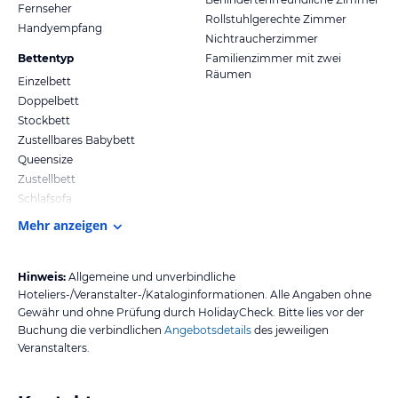
Fernseher
Rollstuhlgerechte Zimmer
Handyempfang
Nichtraucherzimmer
Bettentyp
Familienzimmer mit zwei
Räumen
Einzelbett
Doppelbett
Stockbett
Zustellbares Babybett
Queensize
Zustellbett
Schlafsofa
Mehr anzeigen
Hinweis:
Allgemeine und unverbindliche
Hoteliers-/Veranstalter-/Kataloginformationen. Alle Angaben ohne
Gewähr und ohne Prüfung durch HolidayCheck. Bitte lies vor der
Buchung die verbindlichen
Angebotsdetails
des jeweiligen
Veranstalters.