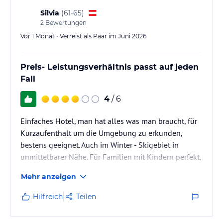
Silvia
(
61-65
)
2
Bewertungen
Vor 1 Monat • Verreist als Paar im Juni 2026
Preis- Leistungsverhältnis passt auf jeden
Fall
4
/ 6
Einfaches Hotel, man hat alles was man braucht, für
Kurzaufenthalt um die Umgebung zu erkunden,
bestens geeignet. Auch im Winter - Skigebiet in
unmittelbarer Nähe. Für Familien mit Kindern perfekt,
z.B. Indoorspielplatz. Luxus darf man nicht erwarten.
Mehr anzeigen
Das Personal war sehr freundlich.
Hilfreich
Teilen