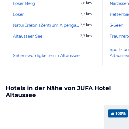
Loser Berg
2,6
km
Narzisse
Loser
3,3
km
Rettenba
NaturErlebnisZentrum Alpengarten Bad Aussee
3,5
km
3-Seen
Altausseer See
3,7
km
Traunrei
Sport- un
Sehenswürdigkeiten in Altaussee
Altaussee
Hotels in der Nähe von JUFA Hotel
Altaussee
100%