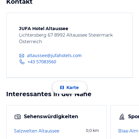
Kontakt
JUFA Hotel Altaussee
Lichtersberg 67 8992 Altaussee Steiermark
Österreich
altaussee@jufahotels.com
+43 57083560
Karte
Interessantes in der Nähe
Sehenswürdigkeiten
Spor
Salzwelten Altaussee
0,0
km
Blaa-Alm