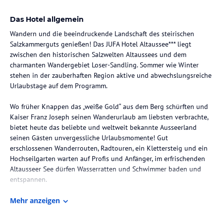
Das Hotel allgemein
Wandern und die beeindruckende Landschaft des steirischen
Salzkammerguts genießen! Das JUFA Hotel Altaussee*** liegt
zwischen den historischen Salzwelten Altaussees und dem
charmanten Wandergebiet Loser-Sandling. Sommer wie Winter
stehen in der zauberhaften Region aktive und abwechslungsreiche
Urlaubstage auf dem Programm.
Wo früher Knappen das „weiße Gold“ aus dem Berg schürften und
Kaiser Franz Joseph seinen Wanderurlaub am liebsten verbrachte,
bietet heute das beliebte und weltweit bekannte Ausseerland
seinen Gästen unvergessliche Urlaubsmomente! Gut
erschlossenen Wanderrouten, Radtouren, ein Klettersteig und ein
Hochseilgarten warten auf Profis und Anfänger, im erfrischenden
Altausseer See dürfen Wasserratten und Schwimmer baden und
entspannen.
Das JUFA Familienhotel begeistert Jung und Alt mit modern
Mehr anzeigen
ausgestatteten Zimmern und der hauseigenen Saunalandschaft
mit Finnischer Sauna, aromatischen Kräuterdämpfen und