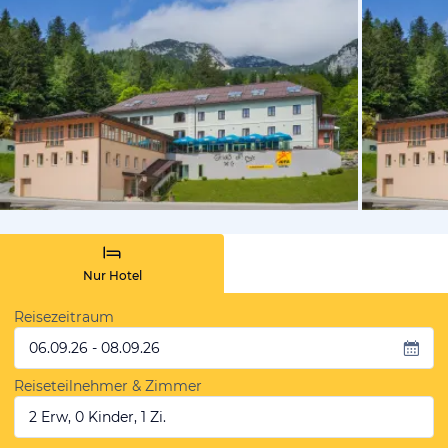
vom Hoteli
Nur Hotel
Reisezeitraum
06.09.26 - 08.09.26
Reiseteilnehmer & Zimmer
2 Erw, 0 Kinder, 1 Zi.