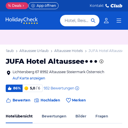
%
Deals
App öffnen
Kontakt
Hotel, Reiseziel
k Urlaub
Altaussee Urlaub
Altaussee Hotels
JUFA Hotel Altaussee
JUFA Hotel Altaussee
Lichtersberg 67 8992 Altaussee Steiermark Österreich
Auf Karte anzeigen
932
Bewertungen
86%
5,0
/ 6
Bewerten
Hochladen
Merken
Hotelübersicht
Bewertungen
Bilder
Fragen