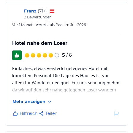
Franz
(
71+
)
2
Bewertungen
Vor 1 Monat • Verreist als Paar im Juli 2026
Hotel nahe dem Loser
5
/ 6
Einfaches, etwas versteckt gelegenes Hotel mit
korrektem Personal. Die Lage des Hauses ist vor
allem für Wanderer geeignet. Für uns sehr angenehm,
da wir auf den sehr nahe gelegenen Loser wandern
wollten. Die Zimmer sowie alle anderen Räume sehr
Mehr anzeigen
sauber. Das Essen sehr gut. Das Hotel ist für Meschen
mit Gehbehinderung nicht geeignet da bis zum Lift
Hilfreich
Teilen
mehrere Stufen zu bewältigen sind. Sonst aber sehr
zu empfehlen.