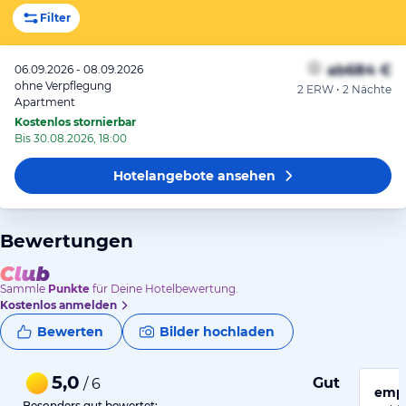
Filter
ab
684 €
06.09.2026 - 08.09.2026
ohne Verpflegung
2 ERW • 2 Nächte
Apartment
Kostenlos stornierbar
Bis 30.08.2026, 18:00
Hotelangebote
ansehen
Bewertungen
Sammle
Punkte
für Deine Hotelbewertung.
Kostenlos anmelden
Bewerten
Bilder hochladen
5,0
Gut
/ 6
empf
Besonders gut bewertet: