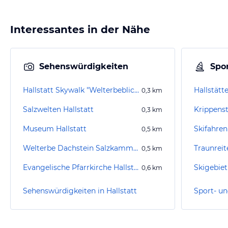
Interessantes in der Nähe
Sehenswürdigkeiten
Spor
Hallstatt Skywalk "Welterbeblick"
Hallstätt
0,3
km
Salzwelten Hallstatt
Krippenst
0,3
km
Museum Hallstatt
Skifahren
0,5
km
Welterbe Dachstein Salzkammergut
Traunrei
0,5
km
Evangelische Pfarrkirche Hallstatt
Skigebiet
0,6
km
Sehenswürdigkeiten in Hallstatt