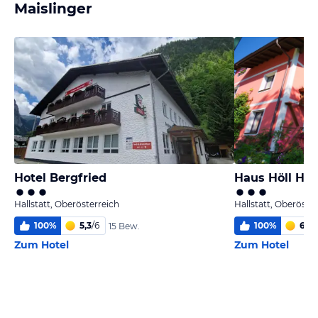
Maislinger
Hotel Bergfried
Haus Höll Her
Hallstatt, Oberösterreich
Hallstatt, Oberöste
100
%
5,3
/
6
100
%
6
/
6
15 Bew.
Zum Hotel
Zum Hotel