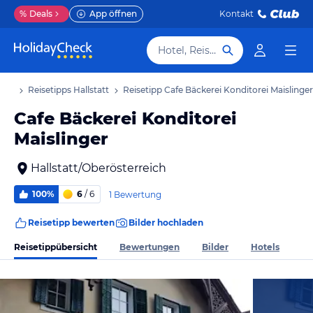
%
Deals
App öffnen
Kontakt
Hotel, Reiseziel
laub
Reisetipps Hallstatt
Reisetipp Cafe Bäckerei Konditorei Maislinger
Cafe Bäckerei Konditorei
Maislinger
Hallstatt/Oberösterreich
100%
6
/ 6
1 Bewertung
Reisetipp bewerten
Bilder hochladen
Reisetippübersicht
Bewertungen
Bilder
Hotels