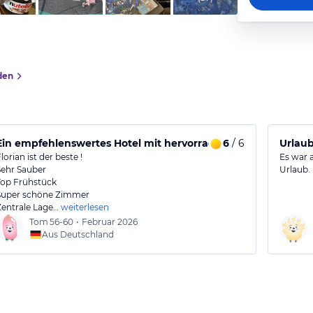
den
Ein empfehlenswertes Hotel mit hervorragendem Frühstück
6
/ 6
Urlau
lorian ist der beste !
Es war 
Sehr Sauber
Urlaub.
Top Frühstück
Super schöne Zimmer
Zentrale Lage…
weiterlesen
Tom
56-60
•
Februar 2026
Aus Deutschland