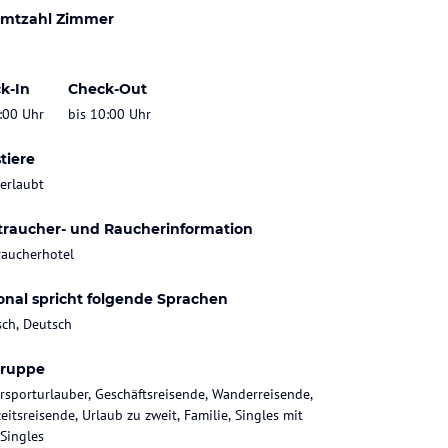
mtzahl Zimmer
k-In
Check-Out
:00 Uhr
bis 10:00 Uhr
tiere
 erlaubt
traucher- und Raucherinformation
raucherhotel
onal spricht folgende Sprachen
sch, Deutsch
gruppe
rsporturlauber, Geschäftsreisende, Wanderreisende,
eitsreisende, Urlaub zu zweit, Familie, Singles mit
 Singles