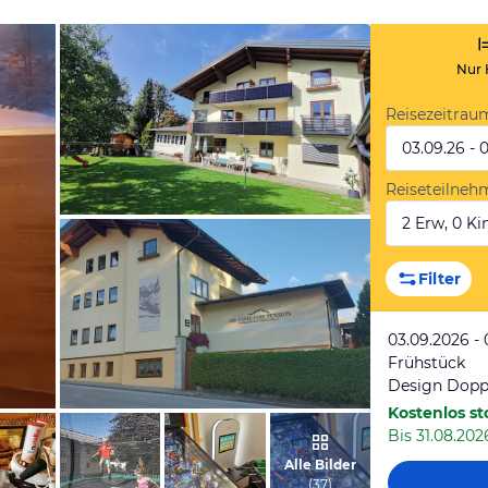
Nur 
Reisezeitrau
03.09.26 - 
Reiseteilneh
2 Erw, 0 Kin
vom Hotelier, Oktober 2023
Filter
03.09.2026 -
Frühstück
Design Dopp
Kostenlos st
Bis 31.08.202
vom Hotelier, August 2022
Alle Bilder
(
37
)