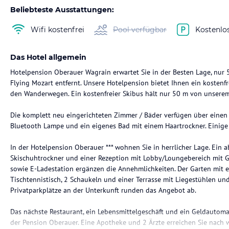
Beliebteste Ausstattungen:
Wifi kostenfrei
Pool verfügbar
Kostenlo
Das Hotel allgemein
Hotelpension Oberauer Wagrain erwartet Sie in der Besten Lage, nu
Flying Mozart entfernt. Unsere Hotelpension bietet Ihnen ein koste
den Wanderwegen. Ein kostenfreier Skibus hält nur 50 m von unserem
Die komplett neu eingerichteten Zimmer / Bäder verfügen über einen F
Bluetooth Lampe und ein eigenes Bad mit einem Haartrockner. Einige
In der Hotelpension Oberauer *** wohnen Sie in herrlicher Lage. Ein 
Skischuhtrockner und einer Rezeption mit Lobby/Loungebereich mit G
sowie E-Ladestation ergänzen die Annehmlichkeiten. Der Garten mit ei
Tischtennistisch, 2 Schaukeln und einer Terrasse mit Liegestühlen un
Privatparkplätze an der Unterkunft runden das Angebot ab.
Das nächste Restaurant, ein Lebensmittelgeschäft und ein Geldautom
der Pension Oberauer. Eine Apotheke und 2 Ärzte erreichen Sie nach 