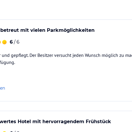
ekutschenschlittenfahrten ( von Kleinarl
betreut mit vielen Parkmöglichkeiten
6
/ 6
er und gepflegt. Der Besitzer versucht jeden Wunsch möglich zu m
rfügung.
ataloginformationen. Alle Angaben ohne
uchung die verbindlichen
Angebotsdetails
des
len
wertes Hotel mit hervorragendem Frühstück