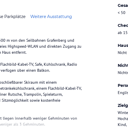
Gesa
< 50
se Parkplätze
Weitere Ausstattung
Chec
ab 15
r 500 m von den Seilbahnen Grafenberg und
Haus
nfreies Highspeed-WLAN und direkten Zugang zu
 Haus entfernt.
Nicht
lachbild-Kabel-TV, Safe, Kühlschrank, Radio
Nich
 verfügen über einen Balkon.
Nicht
abschließbarer Skiraum mit einem
Pers
etränkekühlschrank, einem Flachbild-Kabel-TV,
Engli
ner Rutsche, Trampolin, Spieleturm,
d Sitzmöglichkeit sowie kostenfreie
Ziel
Winte
at liegen innerhalb weniger Gehminuten von
Hochz
weniger als 3 Gehminuten.
Kind,