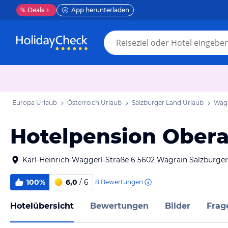
%
Deals
App herunterladen
Europa Urlaub
Österreich Urlaub
Salzburger Land Urlaub
Wagr
Hotelpension Ober
Karl-Heinrich-Waggerl-Straße 6 5602 Wagrain Salzburger
100%
6,0
/ 6
8
Bewertungen
Hotelübersicht
Bewertungen
Bilder
Frag