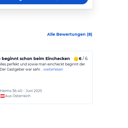
Alle Bewertungen (
8
)
b beginnt schon beim Einchecken
6
/ 6
Nichts zu b
alles perfekt und sowie man eincheckt beginnt der
Pension familiä
 Der Gastgeber war sehr…
weiterlesen
gemütliches Am
Heimo
36-40
•
Juni 2025
Karl-H
Aus Österreich
Aus