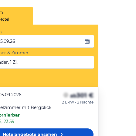
Hotel
m
05.09.26
mer & Zimmer
der, 1 Zi.
301 €
 05.09.2026
ab
2 ERW • 2 Nächte
elzimmer mit Bergblick
ornierbar
6, 23:59
Hotelangebote
ansehen