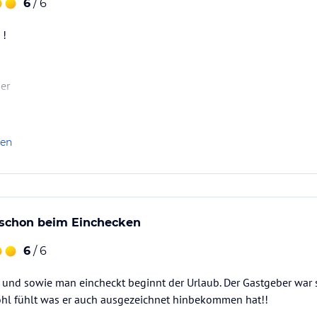
6
/ 6
 !
er
r
len
 schon beim Einchecken
6
/ 6
t und sowie man eincheckt beginnt der Urlaub. Der Gastgeber war 
ohl fühlt was er auch ausgezeichnet hinbekommen hat!!