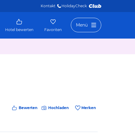
Kontakt
HolidayCheck 
Menü
Hotel bewerten
Favoriten
Bewerten
Hochladen
Merken