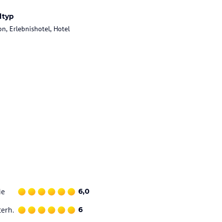
ltyp
on, Erlebnishotel, Hotel
ie
6,0
terh.
6