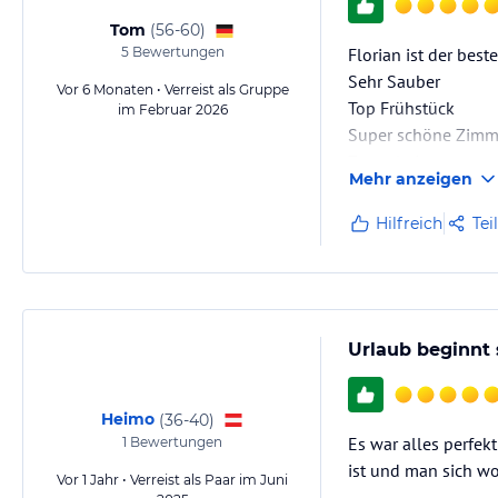
Tom
(
56-60
)
5
Bewertungen
Florian ist der beste
Sehr Sauber
Vor 6 Monaten • Verreist als Gruppe
Top Frühstück
im Februar 2026
Super schöne Zimm
Zentrale Lage
Mehr anzeigen
Immer gerne wiede
Hilfreich
Tei
Urlaub beginnt
Heimo
(
36-40
)
Es war alles perfek
1
Bewertungen
ist und man sich w
Vor 1 Jahr • Verreist als Paar im Juni