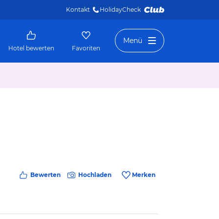
Kontakt
HolidayCheck 
Menü
Hotel bewerten
Favoriten
Bewerten
Hochladen
Merken