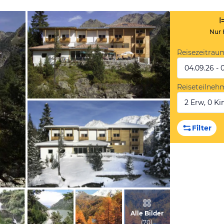
Nur 
Reisezeitrau
04.09.26 - 
Reiseteilneh
2 Erw, 0 Kin
vom Hotelier, März 2011
Filter
vom Hotelier, März 2011
Alle Bilder
(
70
)