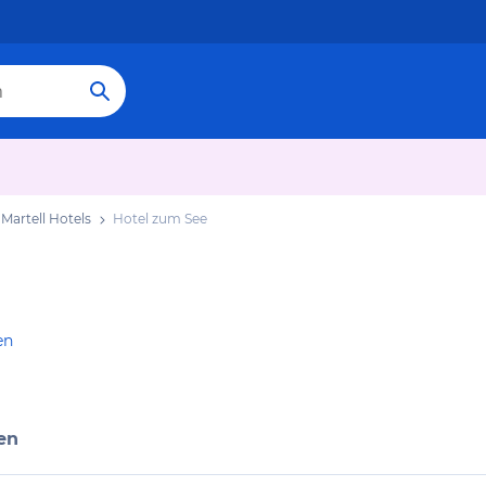
Martell Hotels
Hotel zum See
en
en