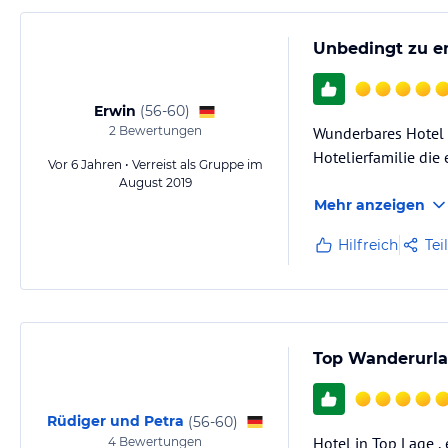
Unbedingt zu e
Erwin
(
56-60
)
2
Bewertungen
Wunderbares Hotel u
Hotelierfamilie die
Vor 6 Jahren • Verreist als Gruppe im
August 2019
Mehr anzeigen
Hilfreich
Tei
Top Wanderurla
Rüdiger und Petra
(
56-60
)
Hotel in Top Lage 
4
Bewertungen