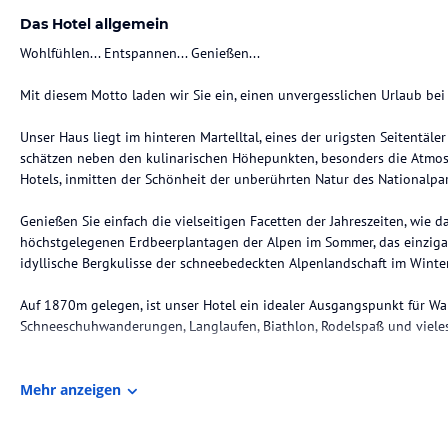
Das Hotel allgemein
Wohlfühlen... Entspannen... Genießen...
Mit diesem Motto laden wir Sie ein, einen unvergesslichen Urlaub bei
Unser Haus liegt im hinteren Martelltal, eines der urigsten Seitentäl
schätzen neben den kulinarischen Höhepunkten, besonders die Atmo
Hotels, inmitten der Schönheit der unberührten Natur des Nationalpark
Genießen Sie einfach die vielseitigen Facetten der Jahreszeiten, wie 
höchstgelegenen Erdbeerplantagen der Alpen im Sommer, das einzigar
idyllische Bergkulisse der schneebedeckten Alpenlandschaft im Winter
Auf 1870m gelegen, ist unser Hotel ein idealer Ausgangspunkt für Wa
Schneeschuhwanderungen, Langlaufen, Biathlon, Rodelspaß und viele
Hinweis:
Allgemeine und unverbindliche Hoteliers-/Veranstalter-/K
Mehr anzeigen
Gewähr und ohne Prüfung durch HolidayCheck. Bitte lies vor der B
jeweiligen Veranstalters.