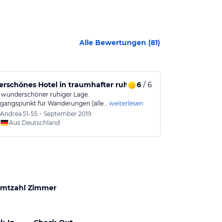
Alle Bewertungen (
81
)
schönes Hotel in traumhafter ruhiger Lage
6
/ 6
Unbedingt 
n wunderschöner ruhiger Lage.
Wunderbares H
gangspunkt für Wanderungen (alle…
weiterlesen
Erholen, Radfah
Andrea
51-55
•
September 2019
Erwin
Aus Deutschland
Aus
mtzahl Zimmer