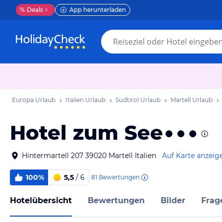
%
Deals
App herunterladen
Europa Urlaub
Italien Urlaub
Südtirol Urlaub
Martell Urlaub
Hotel zum See
Hintermartell 207 39020 Martell Italien
Auf Karte anzeig
100%
5,5
/ 6
81
Bewertungen
Hotelübersicht
Bewertungen
Bilder
Frag