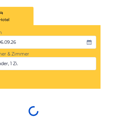
Hotel
m
06.09.26
mer & Zimmer
der, 1 Zi.