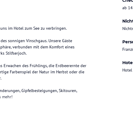
Chec
ab 14
Nich
 uns im Hotel zum See zu verbringen.
Nicht
er des sonnigen Vinschgaus. Unsere Gäste
Pers
sphäre, verbunden mit dem Komfort eines
Franz
s Stilfserjoch.
Hote
das Erwachen des Frühlings, die Erdbeerernte der
Hotel
tige Farbenspiel der Natur im Herbst oder die
.
nderungen, Gipfelbesteigungen, Skitouren,
s mehr!
ataloginformationen. Alle Angaben ohne
uchung die verbindlichen
Angebotsdetails
des