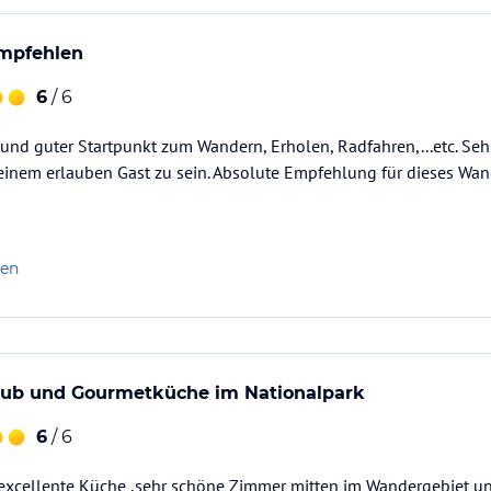
mpfehlen
6
/ 6
nd guter Startpunkt zum Wandern, Erholen, Radfahren,...etc. Sehr
 einem erlauben Gast zu sein. Absolute Empfehlung für dieses Wan
len
ub und Gourmetküche im Nationalpark
6
/ 6
, excellente Küche ,sehr schöne Zimmer mitten im Wandergebiet u