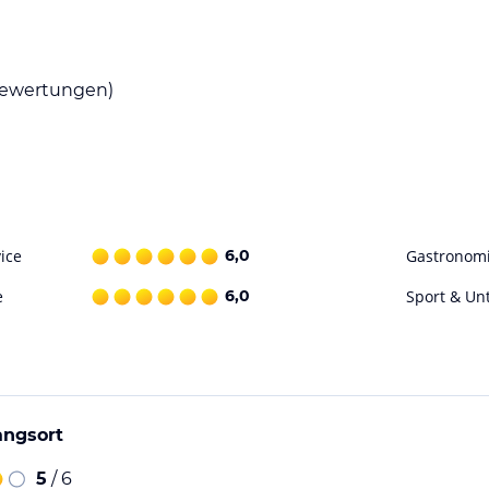
ewertungen)
ice
6,0
Gastronom
e
6,0
Sport & Un
angsort
5
/ 6