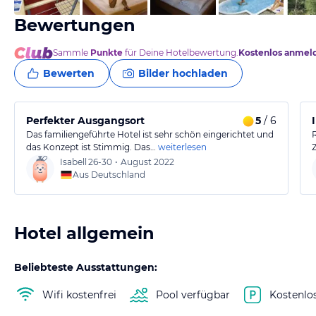
Bewertungen
Sammle
Punkte
für Deine Hotelbewertung.
Kostenlos anmel
Bewerten
Bilder hochladen
Perfekter Ausgangsort
5
/ 6
Das familiengeführte Hotel ist sehr schön eingerichtet und
das Konzept ist Stimmig. Das…
weiterlesen
Isabell
26-30
•
August 2022
Aus Deutschland
Hotel allgemein
Beliebteste Ausstattungen:
Wifi kostenfrei
Pool verfügbar
Kostenlo