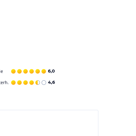
ie
6,0
terh.
4,6