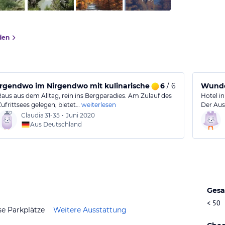
den
Irgendwo im Nirgendwo mit kulinarischen Hochgenuss
6
/ 6
Wunder
Raus aus dem Alltag, rein ins Bergparadies. Am Zulauf des
Hotel i
Zufrittsees gelegen, bietet…
weiterlesen
Der Aus
Claudia
31-35
•
Juni 2020
Aus Deutschland
Gesa
< 50
se Parkplätze
Weitere Ausstattung