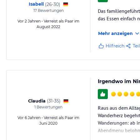
Isabell
(
26-30
)
Das familiengeführt
17
Bewertungen
das Essen einfach n
Vor 2 Jahren • Verreist als Paar im
August 2022
Mehr anzeigen
Hilfreich
Tei
Irgendwo im Ni
Claudia
(
31-35
)
1
Bewertungen
Raus aus dem Alltag
Wanderherz begehrt
Vor 6 Jahren • Verreist als Paar im
Wanderungen: ab in
Juni 2020
Abendmenu belohnen
wieder kommen.