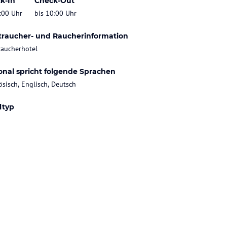
k-In
Check-Out
:00 Uhr
bis 10:00 Uhr
traucher- und Raucherinformation
raucherhotel
onal spricht folgende Sprachen
ösisch, Englisch, Deutsch
ltyp