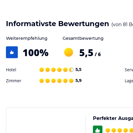
Informativste Bewertungen
(von
81
B
Weiterempfehlung
Gesamtbewertung
100
%
5,5
/ 6
Hotel
5,5
Serv
Zimmer
5,9
Lag
Perfekter Ausg