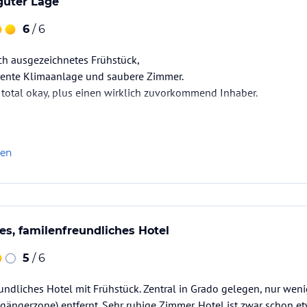
 guter Lage
6
/ 6
lich ausgezeichnetes Frühstück,
erente Klimaanlage und saubere Zimmer.
t total okay, plus einen wirklich zuvorkommend Inhaber.
len
es, familenfreundliches Hotel
5
/ 6
eundliches Hotel mit Frühstück. Zentral in Grado gelegen, nur we
gängerzone) entfernt. Sehr ruhige Zimmer. Hotel ist zwar schon etwa