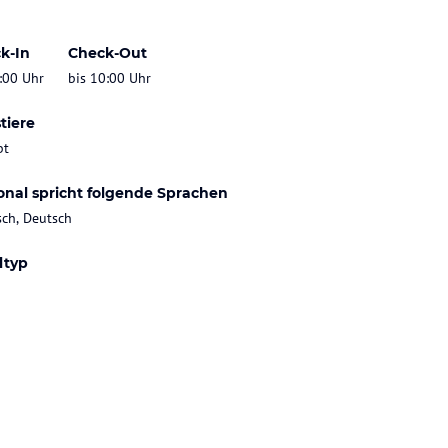
k-In
Check-Out
:00 Uhr
bis 10:00 Uhr
tiere
bt
onal spricht folgende Sprachen
sch, Deutsch
ltyp