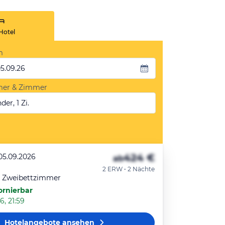
Hotel
m
05.09.26
mer & Zimmer
der, 1 Zi.
424 €
 05.09.2026
ab
2 ERW • 2 Nächte
r Zweibettzimmer
ornierbar
6, 21:59
Hotelangebote
ansehen