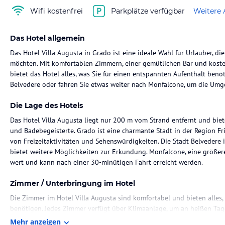
Wifi kostenfrei
Parkplätze verfügbar
Weitere 
Das Hotel allgemein
Das Hotel Villa Augusta in Grado ist eine ideale Wahl für Urlauber, di
möchten. Mit komfortablen Zimmern, einer gemütlichen Bar und koste
bietet das Hotel alles, was Sie für einen entspannten Aufenthalt ben
Belvedere oder fahren Sie etwas weiter nach Monfalcone, um die Um
Die Lage des Hotels
Das Hotel Villa Augusta liegt nur 200 m vom Strand entfernt und bie
und Badebegeisterte. Grado ist eine charmante Stadt in der Region Fri
von Freizeitaktivitäten und Sehenswürdigkeiten. Die Stadt Belvedere 
bietet weitere Möglichkeiten zur Erkundung. Monfalcone, eine größere
wert und kann nach einer 30-minütigen Fahrt erreicht werden.
Zimmer / Unterbringung im Hotel
Die Zimmer im Hotel Villa Augusta sind komfortabel und bieten alles
benötigen. Jedes Zimmer verfügt über Klimaanlage, um an heißen Ta
sowie einen TV für Unterhaltung. Das eigene Badezimmer ist mit einer
Mehr anzeigen