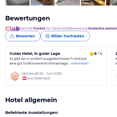
Bewertungen
Sammle
Punkte
für Deine Hotelbewertung.
Kostenlos anmel
Bewerten
Bilder hochladen
Gutes Hotel, in guter Lage
6
/ 6
Es gibt ein in wirklich ausgezeichnetes Frühstück,
eine gut funktionierente Klimaanlage…
weiterlesen
Monika
46-50
•
Juni 2026
Aus Österreich
Hotel allgemein
Beliebteste Ausstattungen: