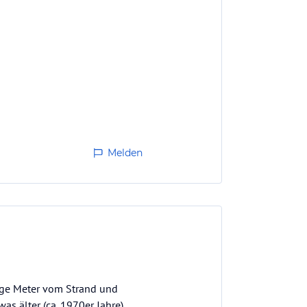
Melden
nige Meter vom Strand und
s älter (ca. 1970er Jahre),