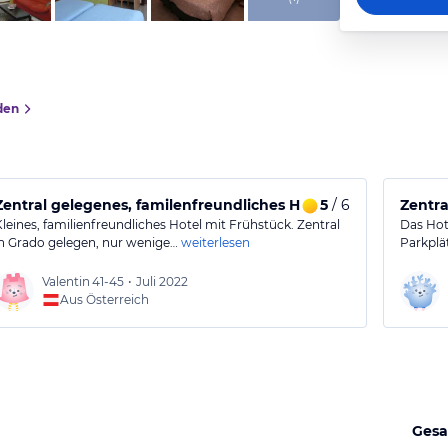
den
Zentral gelegenes, familenfreundliches Hotel
5
/ 6
Zentra
Kleines, familienfreundliches Hotel mit Frühstück. Zentral
Das Hote
in Grado gelegen, nur wenige…
weiterlesen
Parkplä
Valentin
41-45
•
Juli 2022
Aus Österreich
Gesa