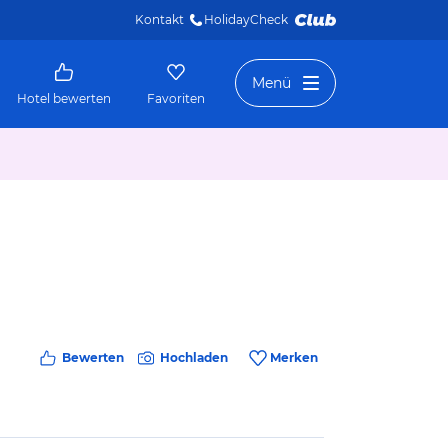
Kontakt
HolidayCheck 
Menü
Hotel bewerten
Favoriten
Bewerten
Hochladen
Merken