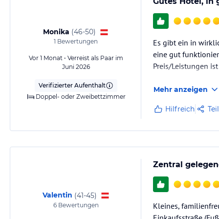
Gutes Hotel, in
Monika
(
46-50
)
1
Bewertungen
Es gibt ein in wirk
eine gut funktioni
Vor 1 Monat • Verreist als Paar im
Preis/Leistungen is
Juni 2026
Verifizierter Aufenthalt
Mehr anzeigen
Doppel- oder Zweibettzimmer
Hilfreich
Tei
Zentral gelegen
Valentin
(
41-45
)
Kleines, familienfr
6
Bewertungen
Einkaufsstraße (Fuß