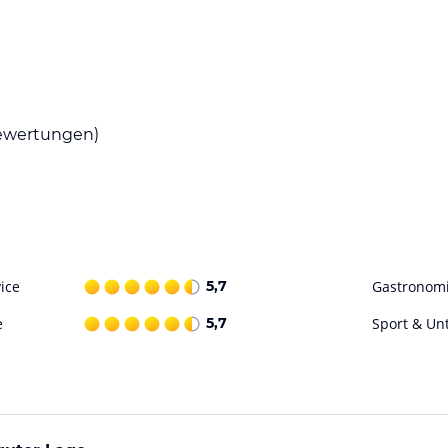
ischenden Getränken verwöhnen lassen können.
unden Sie die umliegenden Restaurants und
wertungen)
lreiche Möglichkeiten für
ige Tage am Strand oder erkunden Sie die
auch in der Nähe von Parks und Grünflächen,
ice
5,7
Gastronom
ohne Gewähr. Bitte lies vor der Buchung die
e
5,7
Sport & Un