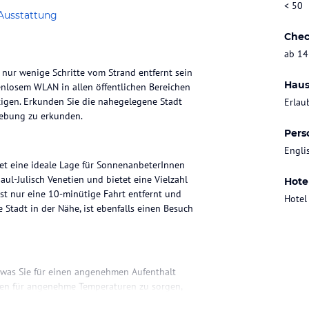
< 50
Ausstattung
Chec
ab 14
e nur wenige Schritte vom Strand entfernt sein
Haus
nlosem WLAN in allen öffentlichen Bereichen
ötigen. Erkunden Sie die nahegelegene Stadt
Erlau
gebung zu erkunden.
Pers
Engli
tet eine ideale Lage für SonnenanbeterInnen
aul-Julisch Venetien und bietet eine Vielzahl
Hote
ist nur eine 10-minütige Fahrt entfernt und
Hotel
 Stadt in der Nähe, ist ebenfalls einen Besuch
, was Sie für einen angenehmen Aufenthalt
gen für angenehme Temperaturen zu sorgen,
 Dusche ausgestattet und bietet die nötige