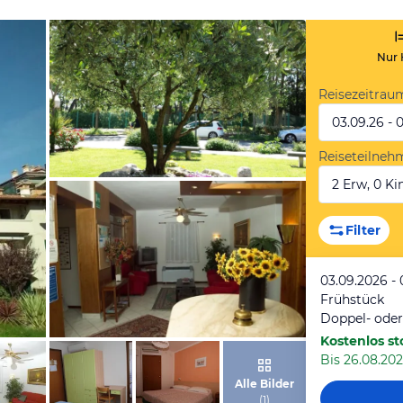
Nur 
Reisezeitrau
03.09.26 - 
Reiseteilneh
2 Erw, 0 Kin
von Expedia
Filter
03.09.2026 -
Frühstück
Doppel- ode
Kostenlos st
Bis 26.08.202
von Expedia
Alle Bilder
(
1
)