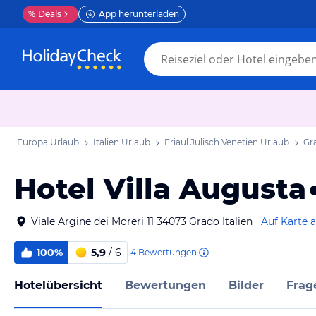
%
Deals
App herunterladen
Europa Urlaub
Italien Urlaub
Friaul Julisch Venetien Urlaub
Gr
Hotel Villa Augusta
Viale Argine dei Moreri 11 34073 Grado Italien
Auf Karte 
100%
5,9
/ 6
4
Bewertungen
Hotelübersicht
Bewertungen
Bilder
Frag