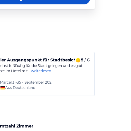
ler Ausgangspunkt für Stadtbesichtigung
5
/ 6
Für eine ku
l ist fußläufig für die Stadt gelegen und es gibt
Zweckmäßige Z
tze im Hotel mit…
weiterlesen
Leistungsverhä
weiterlesen
Marcel
31-35
•
September 2021
Sabine
Aus Deutschland
Aus
mtzahl Zimmer