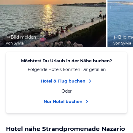
Bild melden
Bild m
von Sylvia
von Sylvia
Möchtest Du Urlaub in der Nähe buchen?
Folgende Hotels könnten Dir gefallen
Hotel & Flug buchen
Oder
Nur Hotel buchen
Hotel nähe Strandpromenade Nazario