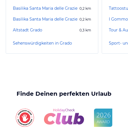
Basilika Santa Maria delle Grazie
Tattoostu
0,2
km
Basilika Santa Maria delle Grazie
I Gommo
0,2
km
Altstadt Grado
Tour & Au
0,3
km
Sehenswürdigkeiten in Grado
Sport- un
Finde Deinen perfekten Urlaub