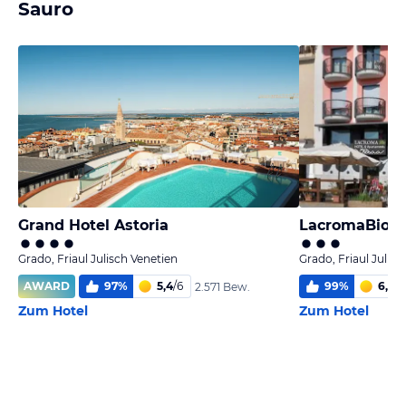
Sauro
Grand Hotel Astoria
LacromaBio -
Grado, Friaul Julisch Venetien
Grado, Friaul Julisc
AWARD
97
%
5,4
/
6
99
%
6,0
/
6
2.571 Bew.
Zum Hotel
Zum Hotel