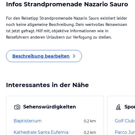
Infos Strandpromenade Nazario Sauro
Für den Reisetipp Strandpromenade Nazario Sauro existiert leider
noch keine allgemeine Beschreibung. Dein wertvolles Reisewissen
ist jetzt gefragt. Hilf mit, objektive Informationen wie in
Reiseführern anderen Urlaubern zur Verfügung zu stellen.
Beschreibung bearbeiten
Interessantes in der Nähe
Sehenswürdigkeiten
Spor
Baptisterium
Golf Clu
0,2
km
Kathedrale Santa Eufemia
Parco Jun
0,2
km