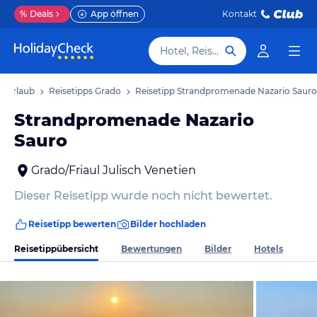
%
Deals
App öffnen
Kontakt
Hotel, Reiseziel
o Urlaub
Reisetipps Grado
Reisetipp Strandpromenade Nazario Sauro
Strandpromenade Nazario
Sauro
Grado/Friaul Julisch Venetien
Dieser Reisetipp wurde noch nicht bewertet.
Reisetipp bewerten
Bilder hochladen
Reisetippübersicht
Bewertungen
Bilder
Hotels