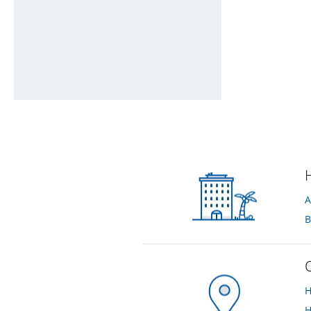
Ausblick vom Hotelzimmer aus
von Valentin • Verreist im Juli 2022
H
A
B
H
H