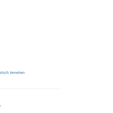
ulisch Venetien
o