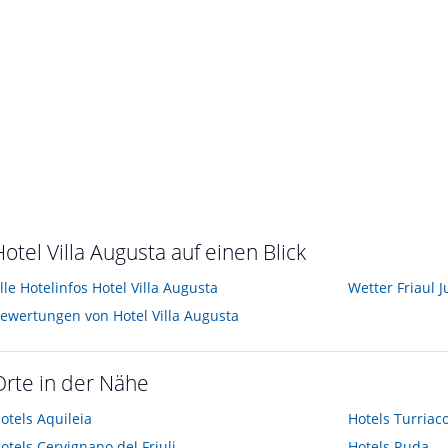
otel Villa Augusta auf einen Blick
lle Hotelinfos Hotel Villa Augusta
Wetter Friaul J
ewertungen von Hotel Villa Augusta
Orte in der Nähe
otels
Aquileia
Hotels
Turriac
otels
Cervignano del Friuli
Hotels
Ruda