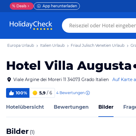
%
Deals
App herunterladen
Europa Urlaub
Italien Urlaub
Friaul Julisch Venetien Urlaub
Gr
Hotel Villa Augusta
Viale Argine dei Moreri 11 34073 Grado Italien
Auf Karte 
100%
5,9
/ 6
4
Bewertungen
Hotelübersicht
Bewertungen
Bilder
Frag
Bilder
(
1
)