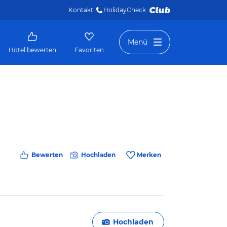
Kontakt
HolidayCheck 
Menü
Hotel bewerten
Favoriten
Bewerten
Hochladen
Merken
Hochladen