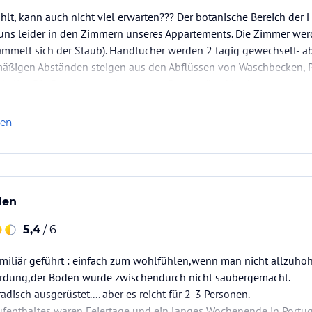
ahlt, kann auch nicht viel erwarten??? Der botanische Bereich der H
 uns leider in den Zimmern unseres Appartements. Die Zimmer werd
ammelt sich der Staub). Handtücher werden 2 tägig gewechselt- a
lmäßigen Abständen steigen aus den Abflüssen von Waschbecken, P
ckelig). Die Duschwanne hatte erste Rostansätze! In den…
len
den
5,4
/ 6
amiliär geführt : einfach zum wohlfühlen,wenn man nicht allzuhoh
Ordung,der Boden wurde zwischendurch nicht saubergemacht.
disch ausgerüstet.... aber es reicht für 2-3 Personen.
fenthaltes waren Feiertage und ein langes Wochenende in Portu