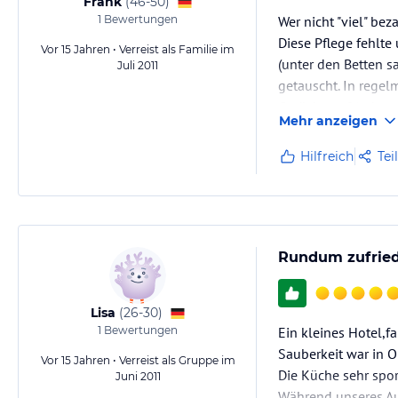
Frank
(
46-50
)
1
Bewertungen
Wer nicht "viel" bez
Diese Pflege fehlte
Vor 15 Jahren • Verreist als Familie im
(unter den Betten s
Juli 2011
getauscht. In rege
Gerüche auf (echt e
Mehr anzeigen
Hilfreich
Tei
Rundum zufrie
Lisa
(
26-30
)
1
Bewertungen
Ein kleines Hotel,f
Sauberkeit war in 
Vor 15 Jahren • Verreist als Gruppe im
Die Küche sehr spora
Juni 2011
Während unseres Au