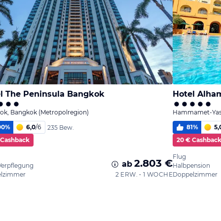
l The Peninsula Bangkok
Hotel Alha
ok, Bangkok (Metropolregion)
Hammamet-Yasmi
00
%
6,0
/
6
81
%
5,
235 Bew.
 Cashback
20 € Cashbac
Flug
2.803 €
ab
Verpflegung
Halbpension
lzimmer
2 ERW. • 1 WOCHE
Doppelzimmer