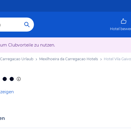
Hotel bewe
 um Clubvorteile zu nutzen.
 Carregacao Urlaub
Mexilhoeira da Carregacao Hotels
Hotel Vila Gaiv
nzeigen
en