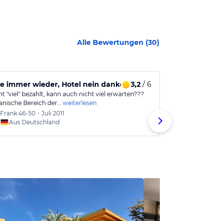
Alle Bewertungen (
30
)
e immer wieder, Hotel nein danke!
3,2
/ 6
Rundum zuf
t "viel" bezahlt, kann auch nicht viel erwarten???
Ein kleines Hot
anische Bereich der…
weiterlesen
wohlfühlen,we
Frank
46-50
•
Juli 2011
Lisa
26
Aus Deutschland
Aus