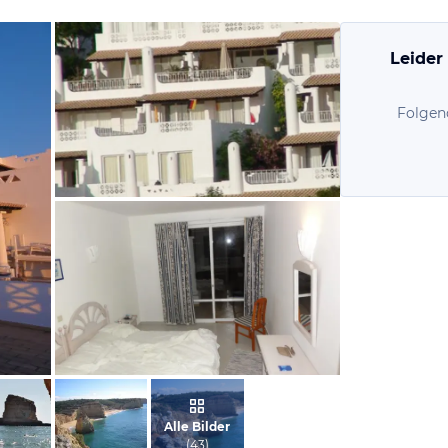
Leider
Folgen
von Tannia, Juli 2010
von Dimitrichka, Juni 2011
Alle Bilder
(
43
)