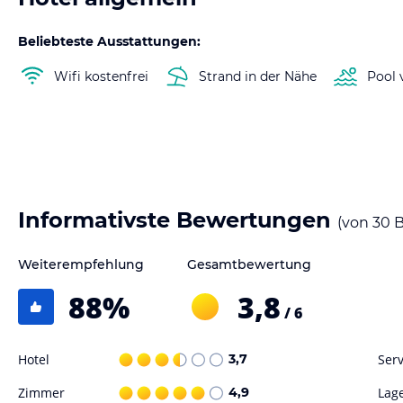
Beliebteste Ausstattungen:
Wifi kostenfrei
Strand in der Nähe
Pool 
Informativste Bewertungen
(von
30
B
Weiterempfehlung
Gesamtbewertung
88
%
3,8
/ 6
Hotel
3,7
Serv
Zimmer
4,9
Lag