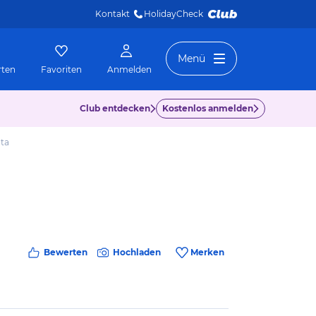
Kontakt
HolidayCheck 
Menü
rten
Favoriten
Anmelden
Club entdecken
Kostenlos anmelden
ota
Bewerten
Hochladen
Merken