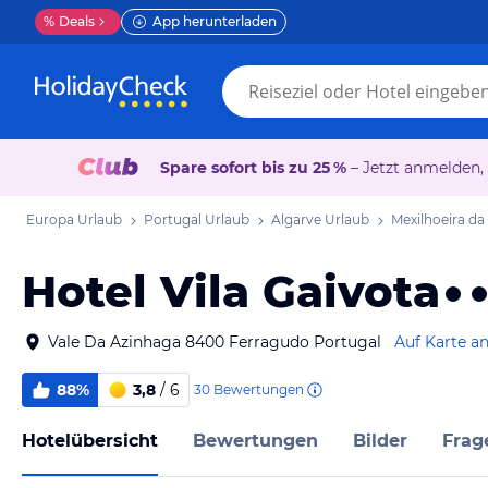
%
Deals
App herunterladen
Spare sofort bis zu 25 %
– Jetzt anmelden,
Europa Urlaub
Portugal Urlaub
Algarve Urlaub
Mexilhoeira da
Hotel Vila Gaivota
Vale Da Azinhaga 8400 Ferragudo Portugal
Auf Karte a
88%
3,8
/ 6
30
Bewertungen
Hotelübersicht
Bewertungen
Bilder
Frag