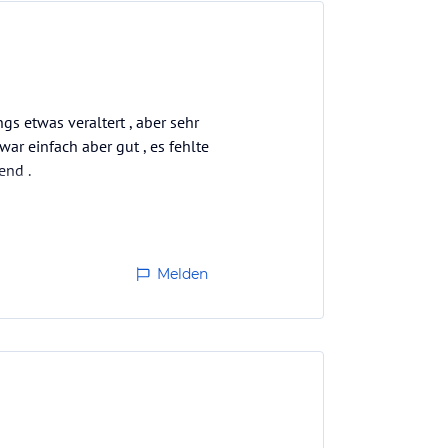
gs etwas veraltert , aber sehr
war einfach aber gut , es fehlte
end .
t minute gebucht haben , war
Melden