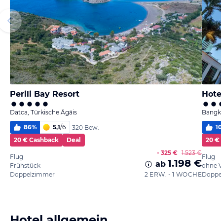
Perili Bay Resort
Hote
Datca, Türkische Ägäis
Bangk
86
%
5,1
/
6
1
320 Bew.
20 € Cashback
Deal
20 €
- 325 €
1.523 €
Flug
Flug
1.198 €
ab
Frühstück
ohne 
Doppelzimmer
2 ERW. • 1 WOCHE
Doppe
Hotel allgemein