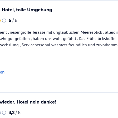
Hotel, tolle Umgebung
5
/ 6
ent , riesengroße Terasse mit unglaublichen Meeresblick , allerdin
sehr gut gefallen , haben uns wohl gefühlt . Das Frühstücksbüffet 
echslung , Servicepersonal war stets freundlich und zuvorkomm
Internet gibt`s an der Rezepcion ,ist aber sehr teuer .Da wir las
Leistungverhältnis absolut in Ordnung .Im Juni hatten…
len
ieder, Hotel nein danke!
3,2
/ 6