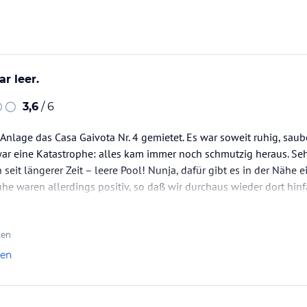
r leer.
3,6
/ 6
 Anlage das Casa Gaivota Nr. 4 gemietet. Es war soweit ruhig, saube
ar eine Katastrophe: alles kam immer noch schmutzig heraus. Se
 seit längerer Zeit – leere Pool! Nunja, dafür gibt es in der Nähe e
he waren allerdings positiv, so daß wir durchaus wieder dort hin
ten
len