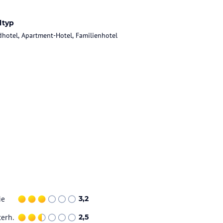
ltyp
dhotel, Apartment-Hotel, Familienhotel
ie
3,2
terh.
2,5