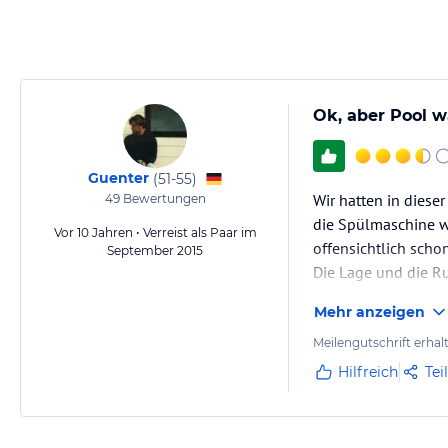
Ok, aber Pool wa
Guenter
(
51-55
)
Wir hatten in dieser
49
Bewertungen
die Spülmaschine w
Vor 10 Jahren • Verreist als Paar im
offensichtlich schon
September 2015
Die Lage und die Ru
Mehr anzeigen
Meilengutschrift erhal
Hilfreich
Tei