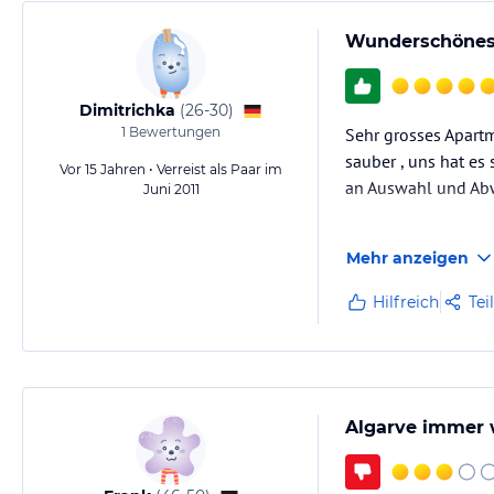
Wunderschönes 
Dimitrichka
(
26-30
)
1
Bewertungen
Sehr grosses Apartm
sauber , uns hat es 
Vor 15 Jahren • Verreist als Paar im
an Auswahl und Abw
Juni 2011
Mehr anzeigen
Zimmer ohne W-LAN ,
für uns die Preis- 
Hilfreich
Tei
Algarve immer w