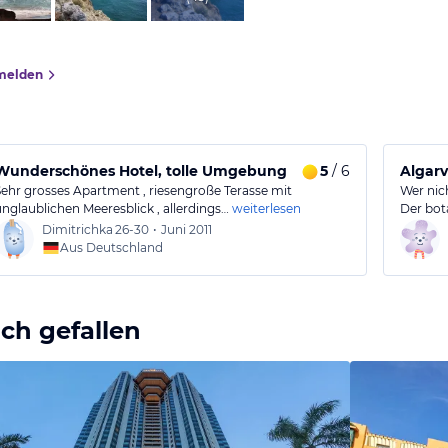
melden
Wunderschönes Hotel, tolle Umgebung
5
/ 6
Algarv
Sehr grosses Apartment , riesengroße Terasse mit
Wer nich
unglaublichen Meeresblick , allerdings…
weiterlesen
Der bot
Dimitrichka
26-30
•
Juni 2011
Aus Deutschland
ch gefallen