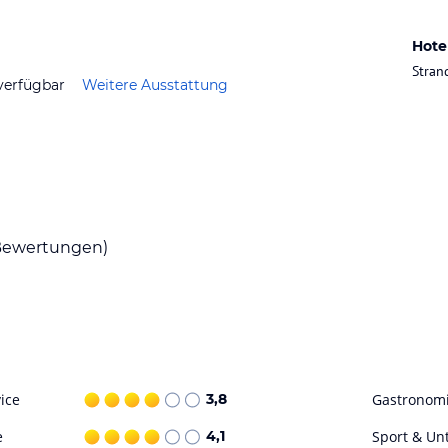
Hote
Stran
verfügbar
Weitere Ausstattung
ewertungen)
ice
3,8
Gastronom
e
4,1
Sport & Un