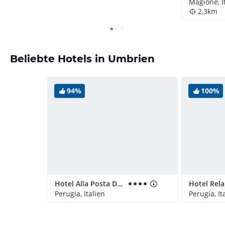
Magione, I
2,3km
Beliebte Hotels in Umbrien
94%
100%
Hotel Alla Posta Dei Donini
Perugia, Italien
Perugia, It