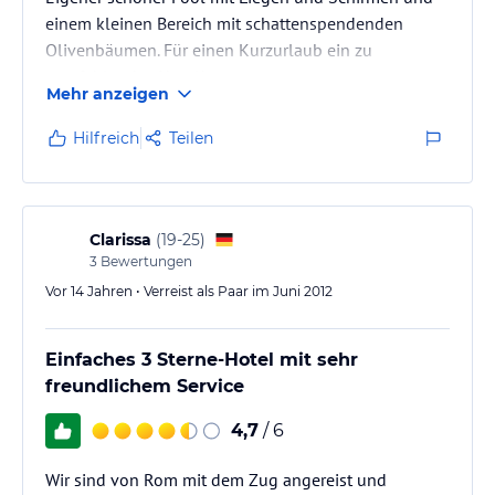
einem kleinen Bereich mit schattenspendenden
Olivenbäumen. Für einen Kurzurlaub ein zu
empfehlendes Hotel!
Mehr anzeigen
Sehr gutes Preis/leistungsverhältnis, idealer Platz um
Hilfreich
Teilen
Ausflüge in die Tosakana, oder nach terni zu den
Wasserfällen zu machen. Kein Tip für Badeurlaub.
Allerdings lohnt sich ein Ausflug auf die Inseln im
See, wir waren auf der Isola Maggiore- ein
Clarissa
(
19-25
)
wunderschöner Ort wo die Zeit stehen geblieben zu
3
Bewertungen
sein scheint.
Vor 14 Jahren • Verreist als Paar im Juni 2012
Wir…
Einfaches 3 Sterne-Hotel mit sehr
freundlichem Service
4,7
/ 6
Wir sind von Rom mit dem Zug angereist und