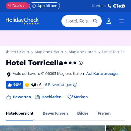
%
Deals
App öffnen
Kontakt
Hotel, Reiseziel
Umbrien Urlaub
Magione Urlaub
Magione Hotels
Hotel Torricella
Hotel Torricella
Viale del Lavoro 61 06063 Magione Italien
Auf Karte anzeigen
6
Bewertungen
90%
4,8
/ 6
Bewerten
Hochladen
Merken
Hotelübersicht
Bewertungen
Bilder
Fragen