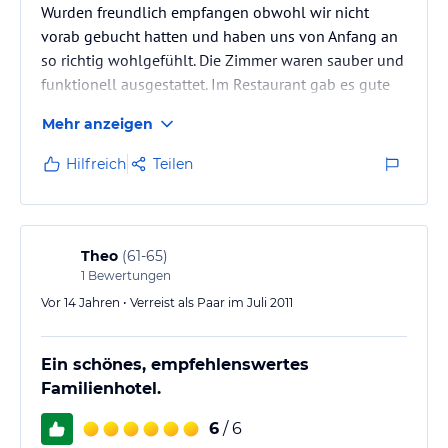
Wurden freundlich empfangen obwohl wir nicht
vorab gebucht hatten und haben uns von Anfang an
so richtig wohlgefühlt. Die Zimmer waren sauber und
funktionell ausgestattet. Im Restaurant gab es gute
regionlae Küche. Hatten wir kleine Sonserwünsche,
Mehr anzeigen
wurden uns diese erfüllt.. Das Hotel ist als
Ausgangpunkt für Wanderungen sehr zu empfehlen.
Hilfreich
Teilen
Wir haben vom Personal einige gute Tipps für
Wanderungen bekommen.
Theo
(
61-65
)
1
Bewertungen
Vor 14 Jahren • Verreist als Paar im Juli 2011
Ein schönes, empfehlenswertes
Familienhotel.
6
/ 6