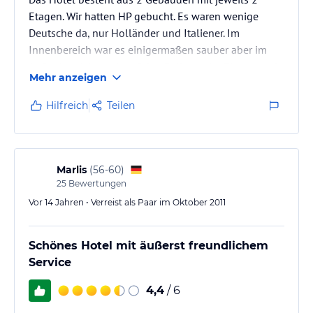
Etagen. Wir hatten HP gebucht. Es waren wenige
Deutsche da, nur Holländer und Italiener. Im
Innenbereich war es einigermaßen sauber aber im
Außenbereich, auch auf den Balkons der Zimmer gab
Mehr anzeigen
es viele Spinnweben und auf den Außenlampen
Schichten von toten Mücken.
Hilfreich
Teilen
Die Erreichbarkeit ist gut, aber für einen längeren
Aufenthalt wegen der zahlreichen Spinnweben etc.
wohl nicht geeignet. Wer nur eine
Marlis
(
56-60
)
Übernachtungsmöglichkeit für zahlreiche Ausflüge in
25
Bewertungen
Umbrien sucht, kann…
Vor 14 Jahren • Verreist als Paar im Oktober 2011
Schönes Hotel mit äußerst freundlichem
Service
4,4
/ 6