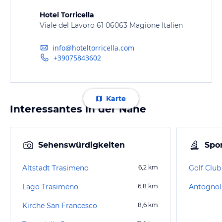
Hotel Torricella
Viale del Lavoro 61 06063 Magione Italien
info@hoteltorricella.com
+39075843602
Karte
Interessantes in der Nähe
Sehenswürdigkeiten
Spor
Altstadt Trasimeno
6,2
km
Golf Clu
Lago Trasimeno
6,8
km
Antognoll
Kirche San Francesco
8,6
km