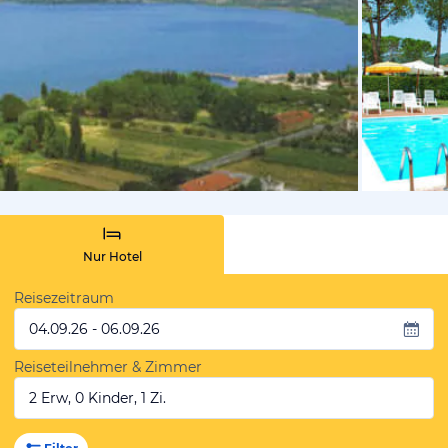
vom Hotelie
Nur Hotel
Reisezeitraum
04.09.26 - 06.09.26
Reiseteilnehmer & Zimmer
2 Erw, 0 Kinder, 1 Zi.