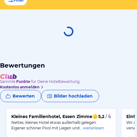
Filter
Bewertungen
Sammle
Punkte
für Deine Hotelbewertung.
Kostenlos anmelden
Bewerten
Bilder hochladen
Kleines Familienhotel, Essen Zimmer Pool top!
5,2
/ 6
Einf
Nettes, kleines Hotel etwas außerhalb gelegen.
Wir s
Eigener schöner Pool mit Liegen und…
weiterlesen
verseh