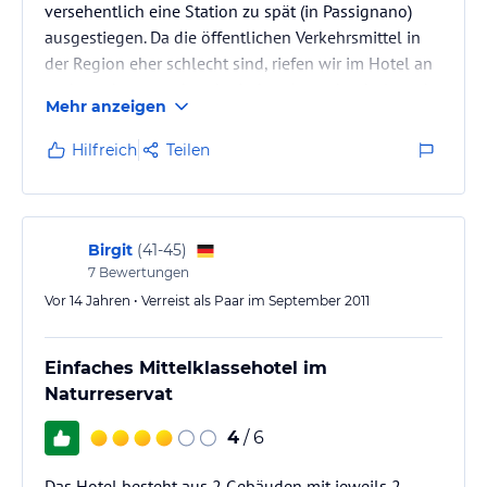
versehentlich eine Station zu spät (in Passignano)
ausgestiegen. Da die öffentlichen Verkehrsmittel in
der Region eher schlecht sind, riefen wir im Hotel an
und wurden umgehend mit dem Auto abgeholt und
Mehr anzeigen
sehr freundlich empfangen.
Die Einrichtung des Hotels wirkt schon ein wenig
Hilfreich
Teilen
älter, aber wir fanden es sehr gemütlich. Die anderen
Gäste waren überwiegend Holländer und ein paar
Italiener. Wir hatten Halbpension.
Birgit
(
41-45
)
Am besten mit dem Auto anreisen! Die Region ist
7
Bewertungen
doch sehr…
Vor 14 Jahren • Verreist als Paar im September 2011
Einfaches Mittelklassehotel im
Naturreservat
4
/ 6
Das Hotel besteht aus 2 Gebäuden mit jeweils 2