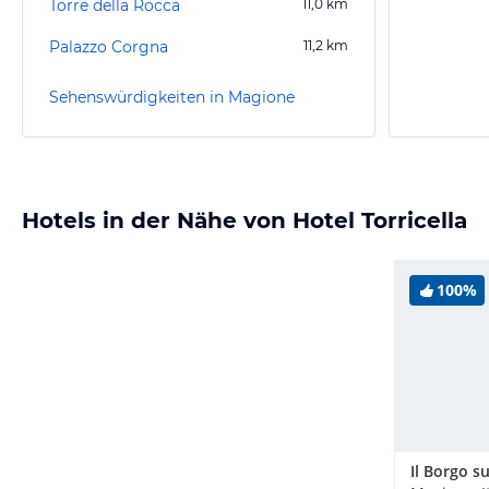
Torre della Rocca
11,0
km
Palazzo Corgna
11,2
km
Sehenswürdigkeiten in Magione
Hotels in der Nähe von Hotel Torricella
100%
Il Borgo s