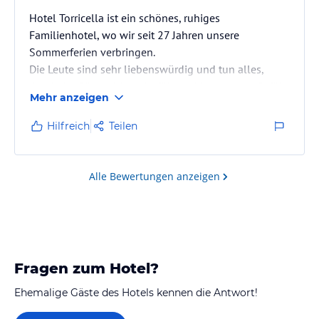
Hotel Torricella ist ein schönes, ruhiges
Familienhotel, wo wir seit 27 Jahren unsere
Sommerferien verbringen.
Die Leute sind sehr liebenswürdig und tun alles,
damit die Gäste sich wohl fühlen. Man hat das Gefühl
Mehr anzeigen
sehr willkommen zu sein.
Das Hotel hat 48 Zimmer, 25 mit Klimaanlage. Im
Hilfreich
Teilen
Hotel ist ein Fahrstuhl vorhanden.
Der Parkplatz hat genügend Parkplätze und wird
nachts verriegelt.
Alle Bewertungen anzeigen
Es gibt Wifi-Internet.
Das Hotel hat ein sehr gutes Preis/Qualitätsverhältnis
und dadurch sehr empfehlenswert.
Wir verbringen…
Fragen zum Hotel?
Ehemalige Gäste des Hotels kennen die Antwort!