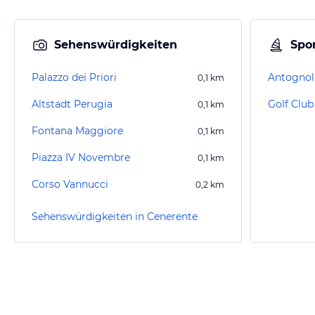
Sehenswürdigkeiten
Spor
Palazzo dei Priori
Antognoll
0,1
km
Altstadt Perugia
Golf Clu
0,1
km
Fontana Maggiore
0,1
km
Piazza IV Novembre
0,1
km
Corso Vannucci
0,2
km
Sehenswürdigkeiten in Cenerente