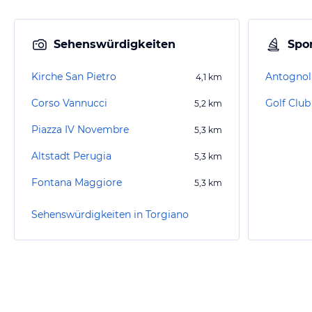
Sehenswürdigkeiten
Spor
Kirche San Pietro
Antognoll
4,1
km
Corso Vannucci
Golf Clu
5,2
km
Piazza IV Novembre
5,3
km
Altstadt Perugia
5,3
km
Fontana Maggiore
5,3
km
Sehenswürdigkeiten in Torgiano