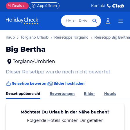
%
Deals
App öffnen
Kontakt
Hotel, Reiseziel
n Urlaub
Torgiano Urlaub
Reisetipps Torgiano
Reisetipp Big Bertha
Big Bertha
Torgiano/Umbrien
Dieser Reisetipp wurde noch nicht bewertet.
Reisetipp bewerten
Bilder hochladen
Reisetippübersicht
Bewertungen
Bilder
Hotels
Möchtest Du Urlaub in der Nähe buchen?
Folgende Hotels könnten Dir gefallen