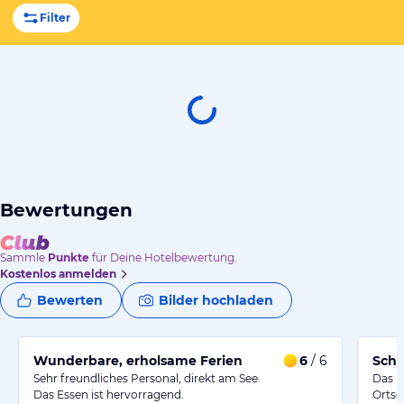
Filter
Bewertungen
Sammle
Punkte
für Deine Hotelbewertung.
Kostenlos anmelden
Bewerten
Bilder hochladen
Wunderbare, erholsame Ferien
6
/ 6
Schö
Sehr freundliches Personal, direkt am See.
Das n
Das Essen ist hervorragend.
Ortsc