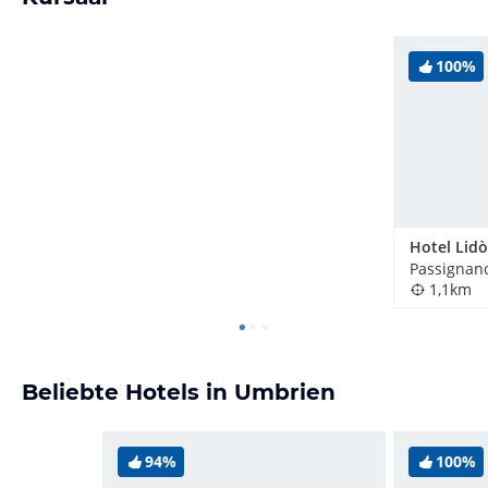
100%
Hotel Lidò
Passignano
1,1km
Beliebte Hotels in Umbrien
94%
100%