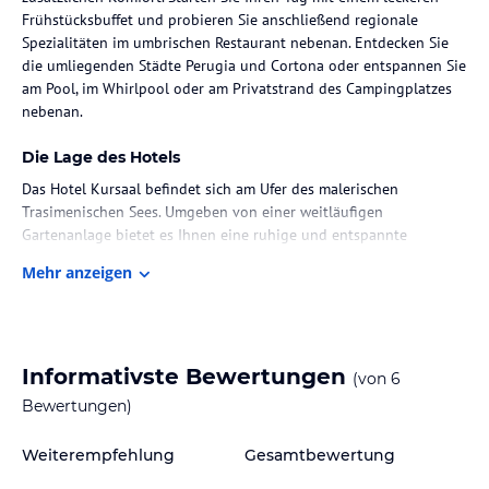
Frühstücksbuffet und probieren Sie anschließend regionale
Spezialitäten im umbrischen Restaurant nebenan. Entdecken Sie
die umliegenden Städte Perugia und Cortona oder entspannen Sie
am Pool, im Whirlpool oder am Privatstrand des Campingplatzes
nebenan.
Die Lage des Hotels
Das Hotel Kursaal befindet sich am Ufer des malerischen
Trasimenischen Sees. Umgeben von einer weitläufigen
Gartenanlage bietet es Ihnen eine ruhige und entspannte
Atmosphäre. Die Region ist bekannt für ihre atemberaubende
Mehr anzeigen
Natur und lädt zu Spaziergängen und Fahrradtouren ein. Die
Regionalhauptstadt Perugia ist nur 27 km entfernt und die
charmante toskanische Stadt Cortona erreichen Sie nach einer
kurzen 20-minütigen Fahrt.
Informativste Bewertungen
(von
6
Zimmer / Unterbringung im Hotel
Bewertungen)
Die Zimmer im Hotel Kursaal sind klassisch eingerichtet und
bieten allen Komfort, den Sie für einen angenehmen Aufenthalt
Weiterempfehlung
Gesamtbewertung
benötigen. Jedes Zimmer verfügt über eine Minibar, Sat-TV und ein