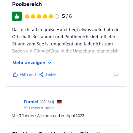
Poolbereich
5
/ 6
Das nicht allzu große Hotel liegt etwas außerhalb der
Ortschaft. Restaurant und Poolbereich sind toll, der
Strand zum See ist ungepflegt und lädt nicht zum
Baden ein. Für Ausflüge in die Umgebung eignet sich
die Unterkunft sehr gut.
Mehr anzeigen
Kostenlose Parkmöglichkeiten sind ausreichend
vorhanden.
Hilfreich
Teilen
Daniel
(
46-50
)
92
Bewertungen
Vor 3 Jahren • Alleinreisend im April 2023