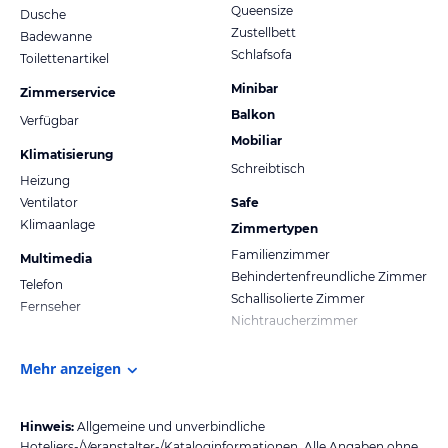
Queensize
Dusche
Zustellbett
Badewanne
Schlafsofa
Toilettenartikel
Minibar
Zimmerservice
Balkon
Verfügbar
Mobiliar
Klimatisierung
Schreibtisch
Heizung
Ventilator
Safe
Klimaanlage
Zimmertypen
Familienzimmer
Multimedia
Behindertenfreundliche Zimmer
Telefon
Schallisolierte Zimmer
Fernseher
Nichtraucherzimmer
Mehr anzeigen
Hinweis:
Allgemeine und unverbindliche
Hoteliers-/Veranstalter-/Kataloginformationen. Alle Angaben ohne