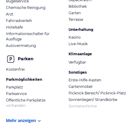
Bügelservice
Bibliothek
Chemische Reinigung
Garten
Arzt
Terrasse
Fahrradverleih
Hotelsafe
Unterhaltung
Informationsschalter für
Kasino
Ausflüge
Live-Musik
Autovermietung
Klimaanlage
Parken
Verfügbar
Kostenfrei
Sonstiges
Parkmöglichkeiten
Erste-Hilfe-Kasten
Gartenmöbel
Parkplatz
Picknick Bereich/ Picknick-Platz
Parkservice
Sonnenliegen/ Strandkörbe
Öffentliche Parkplätze
vorhanden
Sonnenschirme
Mehr anzeigen