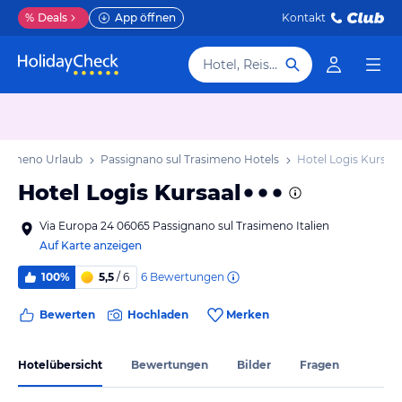
%
Deals
App öffnen
Kontakt
Hotel, Reiseziel
rasimeno Urlaub
Passignano sul Trasimeno Hotels
Hotel Logis Kursaal
Hotel Logis Kursaal
Via Europa 24 06065 Passignano sul Trasimeno Italien
Auf Karte anzeigen
6
Bewertungen
100%
5,5
/ 6
Bewerten
Hochladen
Merken
Hotelübersicht
Bewertungen
Bilder
Fragen