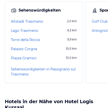
Sehenswürdigkeiten
Spor
Altstadt Trasimeno
2,0
km
Golf Clu
Lago Trasimeno
6,3
km
Antognoll
Torre della Rocca
9,9
km
Palazzo Corgna
10,0
km
Piazza Gramsci
10,0
km
Sehenswürdigkeiten in Passignano sul
Trasimeno
Hotels in der Nähe von Hotel Logis
Kursaal