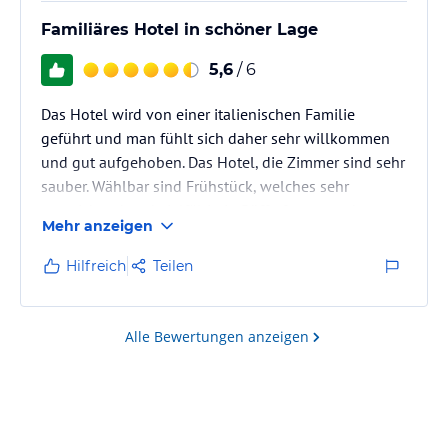
Familiäres Hotel in schöner Lage
5,6
/ 6
Das Hotel wird von einer italienischen Familie
geführt und man fühlt sich daher sehr willkommen
und gut aufgehoben. Das Hotel, die Zimmer sind sehr
sauber. Wählbar sind Frühstück, welches sehr
ausreichend und vielfältig in Büffetform angeboten
Mehr anzeigen
wird sowie Abendessen in Menü-Form.
Hilfreich
Teilen
Alle Bewertungen anzeigen