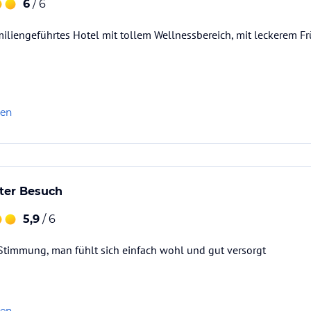
6
/ 6
iliengeführtes Hotel mit tollem Wellnessbereich, mit leckerem F
len
zter Besuch
5,9
/ 6
 Stimmung, man fühlt sich einfach wohl und gut versorgt