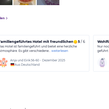
den
Familiengeführtes Hotel mit freundlichem Service
5
/ 6
Wohlf
Das Hotel ist familiengeführt und bietet eine herzliche
Nur noc
Atmosphäre. Es gibt verschiedene…
weiterlesen
geführt
Anja und Eirik
56-60
•
Dezember 2025
Aus Deutschland