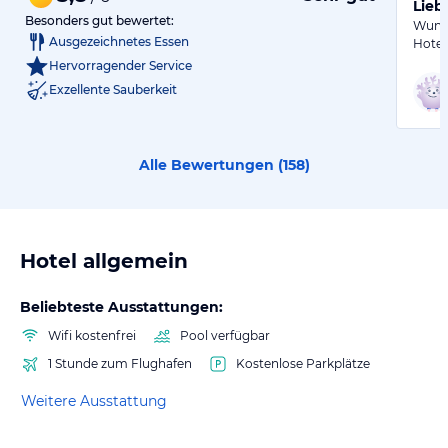
Lieb
Besonders gut bewertet:
Wunde
Ausgezeichnetes Essen
Hotel
Hervorragender Service
Exzellente Sauberkeit
Alle Bewertungen (
158
)
Hotel allgemein
Beliebteste Ausstattungen:
Wifi kostenfrei
Pool verfügbar
1 Stunde zum Flughafen
Kostenlose Parkplätze
Weitere Ausstattung