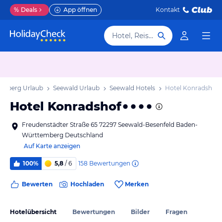
%
Deals
App öffnen
Kontakt
Hotel, Reiseziel
emberg Urlaub
Seewald Urlaub
Seewald Hotels
Hotel Konradshof
Hotel Konradshof
Freudenstädter Straße 65 72297 Seewald-Besenfeld Baden-
Württemberg Deutschland
Auf Karte anzeigen
158
Bewertungen
100%
5,8
/ 6
Bewerten
Hochladen
Merken
Hotelübersicht
Bewertungen
Bilder
Fragen