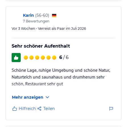
Wir hatten einen wunderschönen Aufenthalt und
Hoteliers-/Veranstalter-/Kataloginformationen. Alle Angaben
können dieses Hotel wärmsten empfehlen!
ohne Gewähr und ohne Prüfung durch HolidayCheck. Bitte
Karin
(
56-60
)
lies vor der Buchung die verbindlichen
Angebotsdetails
des
7
Bewertungen
jeweiligen Veranstalters.
Vor 3 Wochen • Verreist als Paar im Juli 2026
Sehr schöner Aufenthalt
6
/ 6
Schöne Lage, ruhige Umgebung und schöne Natur,
Naturteich und saunahaus und drumherum sehr
schön, Restaurant sehr gut
Mehr anzeigen
Hilfreich
Teilen