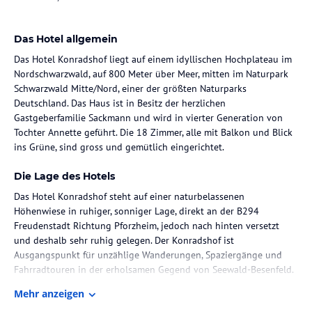
Das Hotel allgemein
Das Hotel Konradshof liegt auf einem idyllischen Hochplateau im
Nordschwarzwald, auf 800 Meter über Meer, mitten im Naturpark
Schwarzwald Mitte/Nord, einer der größten Naturparks
Deutschland. Das Haus ist in Besitz der herzlichen
Gastgeberfamilie Sackmann und wird in vierter Generation von
Tochter Annette geführt. Die 18 Zimmer, alle mit Balkon und Blick
ins Grüne, sind gross und gemütlich eingerichtet.
Die Lage des Hotels
Das Hotel Konradshof steht auf einer naturbelassenen
Höhenwiese in ruhiger, sonniger Lage, direkt an der B294
Freudenstadt Richtung Pforzheim, jedoch nach hinten versetzt
und deshalb sehr ruhig gelegen. Der Konradshof ist
Ausgangspunkt für unzählige Wanderungen, Spaziergänge und
Fahrradtouren in der erholsamen Gegend von Seewald-Besenfeld.
Mehr anzeigen
Zimmer / Unterbringung im Hotel