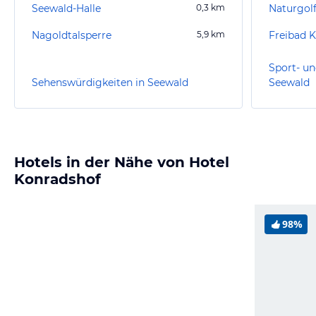
Seewald-Halle
0,3
km
Naturgol
Nagoldtalsperre
5,9
km
Freibad K
Sport- un
Sehenswürdigkeiten in Seewald
Seewald
Hotels in der Nähe von Hotel
Konradshof
98%