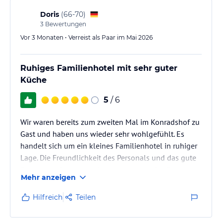
Doris
(
66-70
)
3
Bewertungen
Vor 3 Monaten • Verreist als Paar im Mai 2026
Ruhiges Familienhotel mit sehr guter
Küche
5
/ 6
Wir waren bereits zum zweiten Mal im Konradshof zu
Gast und haben uns wieder sehr wohlgefühlt. Es
handelt sich um ein kleines Familienhotel in ruhiger
Lage. Die Freundlichkeit des Personals und das gute
Essen sind Grund zum Wiederkommen. Die Zimmer
Mehr anzeigen
sind zwar schon etwas in die Jahre gekommen, die
Bäder neu, der gesamte Hotelbereich ist stets sehr
Hilfreich
Teilen
sauber.