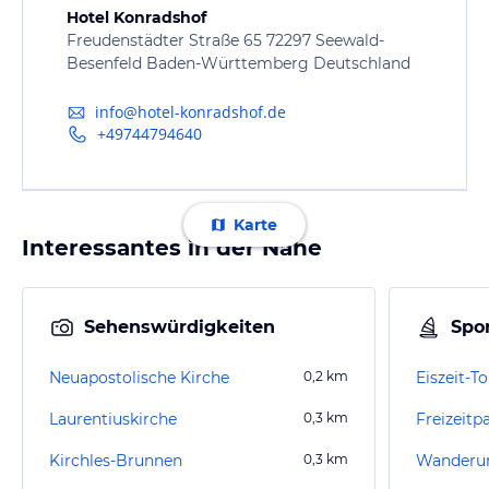
Hotel Konradshof
Freudenstädter Straße 65 72297 Seewald-
Besenfeld Baden-Württemberg Deutschland
info@hotel-konradshof.de
+49744794640
Karte
Interessantes in der Nähe
Sehenswürdigkeiten
Spor
Neuapostolische Kirche
0,2
km
Eiszeit-T
Laurentiuskirche
0,3
km
Kirchles-Brunnen
0,3
km