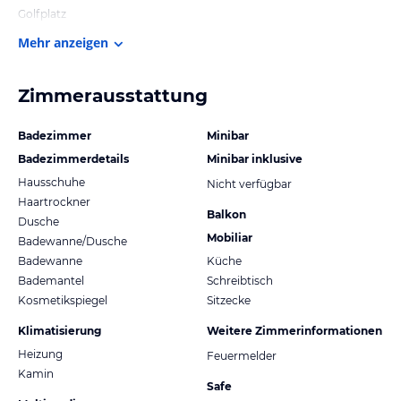
Golfplatz
Mehr anzeigen
Zimmerausstattung
Badezimmer
Minibar
Badezimmerdetails
Minibar inklusive
Hausschuhe
Nicht verfügbar
Haartrockner
Balkon
Dusche
Mobiliar
Badewanne/Dusche
Badewanne
Küche
Bademantel
Schreibtisch
Kosmetikspiegel
Sitzecke
Klimatisierung
Weitere Zimmerinformationen
Heizung
Feuermelder
Kamin
Safe