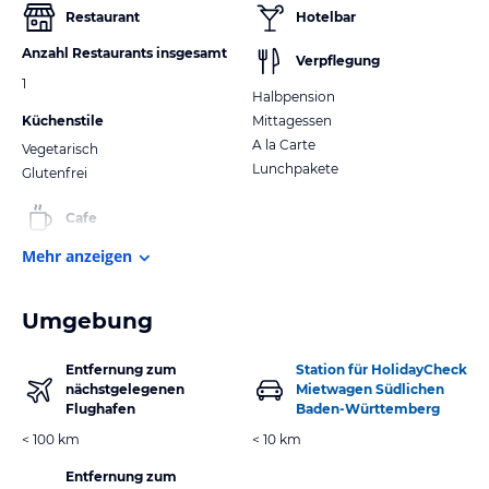
Restaurant
Hotelbar
Anzahl Restaurants insgesamt
Verpflegung
1
Halbpension
Küchenstile
Mittagessen
A la Carte
Vegetarisch
Lunchpakete
Glutenfrei
Cafe
Mehr anzeigen
Umgebung
Entfernung zum
Station für HolidayCheck
nächstgelegenen
Mietwagen Südlichen
Flughafen
Baden-Württemberg
< 100 km
< 10 km
Entfernung zum