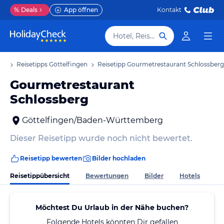
%
Deals
App öffnen
Kontakt
Hotel, Reiseziel
aub
Reisetipps Göttelfingen
Reisetipp Gourmetrestaurant Schlossberg
Gourmetrestaurant
Schlossberg
Göttelfingen/Baden-Württemberg
Dieser Reisetipp wurde noch nicht bewertet.
Reisetipp bewerten
Bilder hochladen
Reisetippübersicht
Bewertungen
Bilder
Hotels
Möchtest Du Urlaub in der Nähe buchen?
Folgende Hotels könnten Dir gefallen