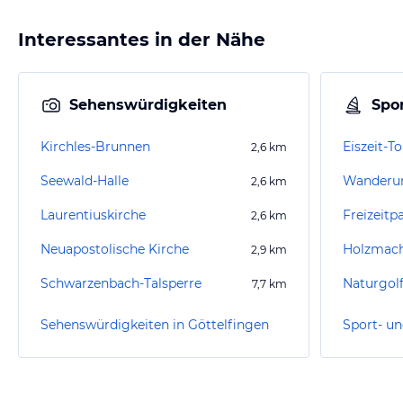
Interessantes in der Nähe
Sehenswürdigkeiten
Spor
Kirchles-Brunnen
Eiszeit-T
2,6
km
Seewald-Halle
2,6
km
Laurentiuskirche
2,6
km
Neuapostolische Kirche
Holzmach
2,9
km
Schwarzenbach-Talsperre
Naturgol
7,7
km
Sehenswürdigkeiten in Göttelfingen