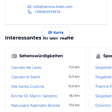
info@serena-hotel.com
+390463974974
Karte
Interessantes in der Nähe
Sehenswürdigkeiten
Spor
Cascate del Lares
11,0
km
Skigebie
Cascate di Saent
14,5
km
Skigebiet
See Santa Giustina
15,0
km
Therme P
Kirche SS. Martiri Sanzeno
16,1
km
Skigebiet
Naturpark Adamello-Brenta
17,5
km
Dolomiti 