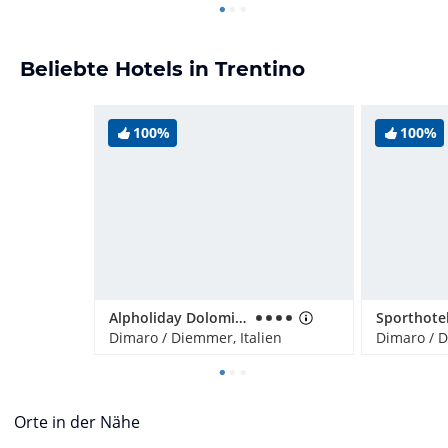
Beliebte Hotels in Trentino
100%
100%
Alpholiday Dolomiti Wellness & Fun Hotel
Sporthotel
Dimaro / Diemmer, Italien
Dimaro / D
Orte in der Nähe