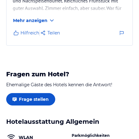
und Nachspeisenbuffet. Reichliches Frühstück mit
guter Auswahl. Zimmer einfach, aber sauber. War für
uns ein 5-tägiges Standorthotel zum skitouren gehen
Mehr anzeigen
in der Region. Preis/Leistungsverhältnis ok.
Hilfreich
Teilen
Fragen zum Hotel?
Ehemalige Gäste des Hotels kennen die Antwort!
Frage stellen
Hotelausstattung Allgemein
Parkmöglichkeiten
WLAN