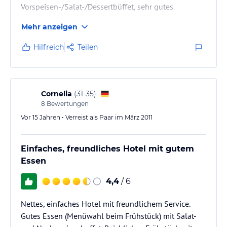
Vorspeisen-/Salat-/Dessertbüffet, sehr gutes
Frühstücksbüffet. Radlerfreundlich !!
Mehr anzeigen
Liegt sehr ruhig in einer Villengegend.
Hilfreich
Teilen
Cornelia
(
31-35
)
8
Bewertungen
Vor 15 Jahren • Verreist als Paar im März 2011
Einfaches, freundliches Hotel mit gutem
Essen
4,4
/ 6
Nettes, einfaches Hotel mit freundlichem Service.
Gutes Essen (Menüwahl beim Frühstück) mit Salat-