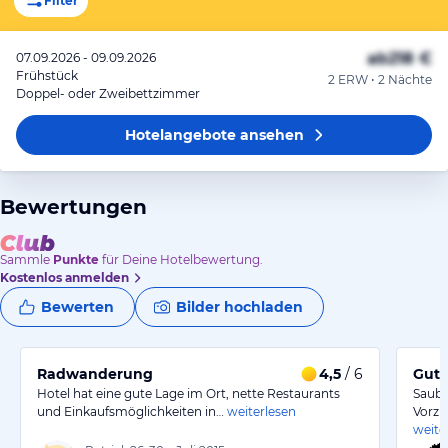
Filter
ab
218 €
07.09.2026 - 09.09.2026
Frühstück
2 ERW • 2 Nächte
Doppel- oder Zweibettzimmer
Hotelangebote
ansehen
Bewertungen
Sammle
Punkte
für Deine Hotelbewertung.
Kostenlos anmelden
Bewerten
Bilder hochladen
Radwanderung
4,5
/ 6
Gute
Hotel hat eine gute Lage im Ort, nette Restaurants
Saube
und Einkaufsmöglichkeiten in…
weiterlesen
Vorzü
weite