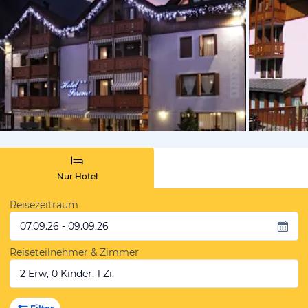
von Booki
Nur Hotel
Reisezeitraum
07.09.26 - 09.09.26
Reiseteilnehmer & Zimmer
2 Erw, 0 Kinder, 1 Zi.