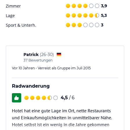
Frühstücksbuffet mit süßen und herzhaften Köstlichkeiten, um
Zimmer
3,9
gestärkt in den Tag zu starten.
Lage
5,3
Sport und Unterhaltung
Sport & Unterh.
3
Das Hotel Serena bietet Ihnen verschiedene Möglichkeiten, um
Ihre Freizeit zu gestalten. Nutzen Sie den kostenlosen
Fahrradverleih, um die Umgebung zu erkunden. Ein Skiraum steht
Ihnen ebenfalls zur Verfügung. Als Gast erhalten Sie außerdem
Ermäßigungen im nahegelegenen Wellnesscenter, das nur 400
Patrick
(
26-30
)
Meter entfernt ist.
37
Bewertungen
Vor 10 Jahren • Verreist als Gruppe im Juli 2015
Hinweis:
Verfasst von HolidayCheck mit Hilfe von KI. Alle
Angaben ohne Gewähr. Bitte lies vor der Buchung die
verbindlichen
Angebotsdetails
des jeweiligen Veranstalters.
Radwanderung
4,5
/ 6
Hotel hat eine gute Lage im Ort, nette Restaurants
und Einkaufsmöglichkeiten in unmittelbarer Nähe.
Hotel selbst ist ein wenig in die Jahre gekommen