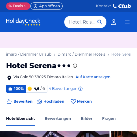
%
Deals
App öffnen
Kontakt
Hotel, Reiseziel
Dimaro / Diemmer Urlaub
Dimaro / Diemmer Hotels
Hotel Serena
Hotel Serena
Via Gole 90 38025 Dimaro Italien
Auf Karte anzeigen
4
Bewertungen
100%
4,6
/ 6
Bewerten
Hochladen
Merken
Hotelübersicht
Bewertungen
Bilder
Fragen