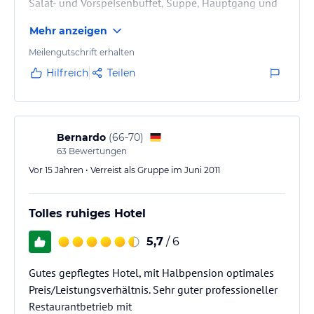
Salat- und Vorspeisenbuffet, Suppe, Hauptgang und
Dessertbuffet ließen keine Wünsche offen. Auch das
Mehr anzeigen
Frühstück überraschte mit einer für italienische
Verhältnisse sehr guten Auswahl.
Meilengutschrift erhalten
Hilfreich
Teilen
Bernardo
(
66-70
)
63
Bewertungen
Vor 15 Jahren • Verreist als Gruppe im Juni 2011
Tolles ruhiges Hotel
5,7
/ 6
Gutes gepflegtes Hotel, mit Halbpension optimales
Preis/Leistungsverhältnis. Sehr guter professioneller
Restaurantbetrieb mit