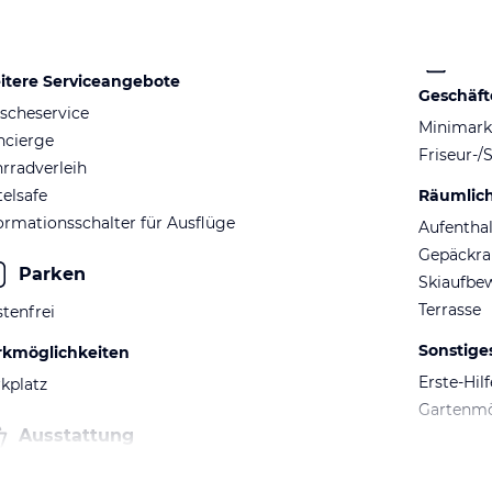
itere Serviceangebote
Geschäft
scheservice
Minimark
ncierge
Friseur-/
rradverleih
elsafe
Räumlic
ormationsschalter für Ausflüge
Aufentha
Gepäckr
Parken
Skiaufbe
Terrasse
tenfrei
Sonstige
rkmöglichkeiten
Erste-Hil
kplatz
Gartenm
Ausstattung