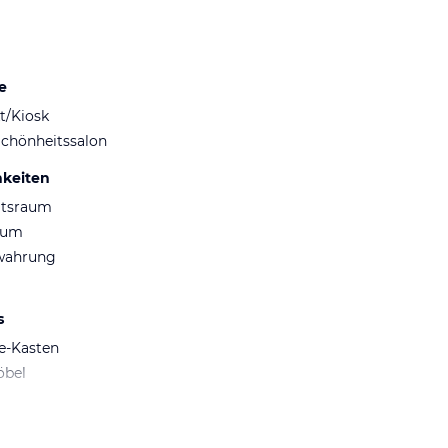
e
t/Kiosk
Schönheitssalon
hkeiten
ltsraum
aum
wahrung
s
fe-Kasten
öbel