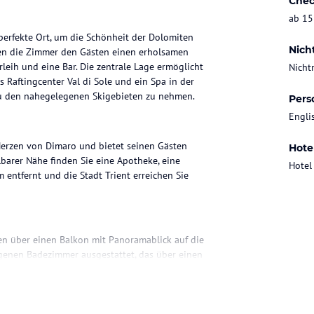
Chec
ab 15
perfekte Ort, um die Schönheit der Dolomiten
Nich
ten die Zimmer den Gästen einen erholsamen
leih und eine Bar. Die zentrale Lage ermöglicht
Nicht
Raftingcenter Val di Sole und ein Spa in der
zu den nahegelegenen Skigebieten zu nehmen.
Pers
Engli
Herzen von Dimaro und bietet seinen Gästen
Hote
barer Nähe finden Sie eine Apotheke, eine
Hotel
 entfernt und die Stadt Trient erreichen Sie
n über einen Balkon mit Panoramablick auf die
igenen Badezimmer ausgestattet, das über einen
tet, andere mit Parkettboden.