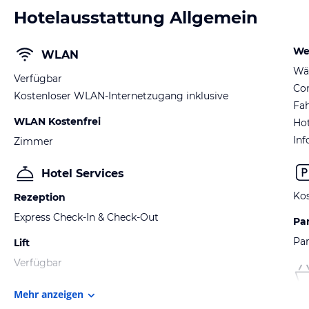
Hotelausstattung Allgemein
We
WLAN
Wä
Verfügbar
Co
Kostenloser WLAN-Internetzugang inklusive
Fah
WLAN Kostenfrei
Hot
Inf
Zimmer
Hotel Services
Kos
Rezeption
Express Check-In & Check-Out
Pa
Par
Lift
Verfügbar
Mehr anzeigen