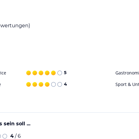
nd einen Drink genießen können. In der
ale Spezialitäten probieren können.
wertungen)
en verschiedene Freizeitmöglichkeiten. Im
 und Sie kostenlos zu den Pisten von Folgarida,
rfügung, um Ihre Ausrüstung sicher
zuleihen und die Umgebung auf zwei Rädern zu
ice
5
Gastronom
ohne Gewähr. Bitte lies vor der Buchung die
e
4
Sport & Un
sein soll ...
4
/ 6