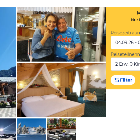
Nur 
Reisezeitrau
04.09.26 - 
Reiseteilneh
2 Erw, 0 Kin
von Booking.com
Filter
von Booking.com