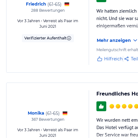
Friedrich
(
61-65
)
Wir hatten ziemlich
288
Bewertungen
nicht. Und sie war s
Vor 3 Jahren • Verreist als Paar im
einigermaßen vernün
Juni 2021
Verifizierter Aufenthalt
Mehr anzeigen
Meilengutschrift erhal
Hilfreich
Tei
Freundliches Ho
Monika
(
61-65
)
Wir wurden nett emp
367
Bewertungen
Das Hotel verfügt a
Vor 3 Jahren • Verreist als Paar im
Der Service war fre
Juni 2021