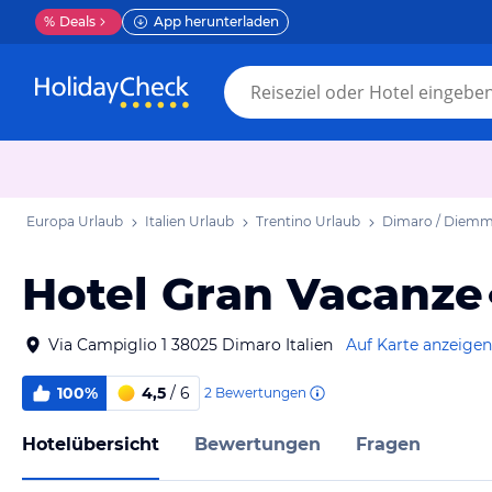
%
Deals
App herunterladen
Europa Urlaub
Italien Urlaub
Trentino Urlaub
Dimaro / Diemm
Hotel Gran Vacanze
Via Campiglio 1 38025 Dimaro Italien
Auf Karte anzeigen
100%
4,5
/ 6
2
Bewertungen
Hotelübersicht
Bewertungen
Fragen