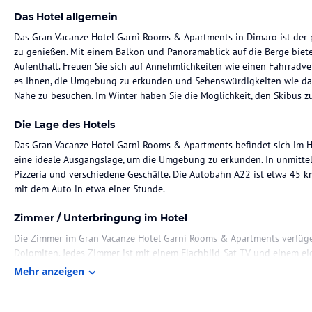
Das Hotel allgemein
Das Gran Vacanze Hotel Garnì Rooms & Apartments in Dimaro ist der 
zu genießen. Mit einem Balkon und Panoramablick auf die Berge bie
Aufenthalt. Freuen Sie sich auf Annehmlichkeiten wie einen Fahrradver
es Ihnen, die Umgebung zu erkunden und Sehenswürdigkeiten wie das 
Nähe zu besuchen. Im Winter haben Sie die Möglichkeit, den Skibus 
Die Lage des Hotels
Das Gran Vacanze Hotel Garnì Rooms & Apartments befindet sich im 
eine ideale Ausgangslage, um die Umgebung zu erkunden. In unmittel
Pizzeria und verschiedene Geschäfte. Die Autobahn A22 ist etwa 45 km
mit dem Auto in etwa einer Stunde.
Zimmer / Unterbringung im Hotel
Die Zimmer im Gran Vacanze Hotel Garnì Rooms & Apartments verfüge
Dolomiten. Jedes Zimmer ist mit einem Flachbild-Sat-TV und einem e
Haartrockner verfügt. Einige Zimmer sind mit Teppichboden ausgestat
Mehr anzeigen
Gastronomie im Hotel