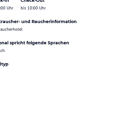
k-In
Check-Out
:00 Uhr
bis 10:00 Uhr
traucher- und Raucherinformation
raucherhotel
onal spricht folgende Sprachen
sch
ltyp