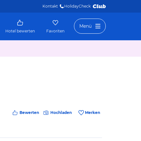
Kontakt
HolidayCheck 
Menü
Hotel bewerten
Favoriten
Bewerten
Hochladen
Merken