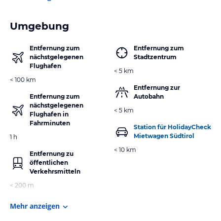
Umgebung
Entfernung zum
Entfernung zum
nächstgelegenen
Stadtzentrum
Flughafen
< 5 km
< 100 km
Entfernung zur
Entfernung zum
Autobahn
nächstgelegenen
< 5 km
Flughafen in
Fahrminuten
Station für HolidayCheck
Mietwagen Südtirol
1 h
< 10 km
Entfernung zu
öffentlichen
Verkehrsmitteln
< 200 m
Mehr anzeigen