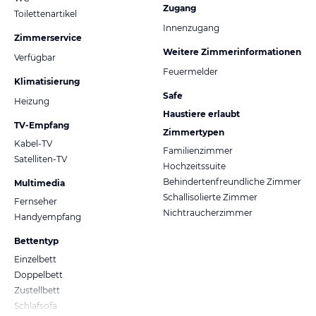
Zugang
Toilettenartikel
Innenzugang
Zimmerservice
Weitere Zimmerinformationen
Verfügbar
Feuermelder
Klimatisierung
Safe
Heizung
Haustiere erlaubt
TV-Empfang
Zimmertypen
Kabel-TV
Familienzimmer
Satelliten-TV
Hochzeitssuite
Behindertenfreundliche Zimmer
Multimedia
Schallisolierte Zimmer
Fernseher
Nichtraucherzimmer
Handyempfang
Bettentyp
Einzelbett
Doppelbett
Zustellbett
Schlafsofa