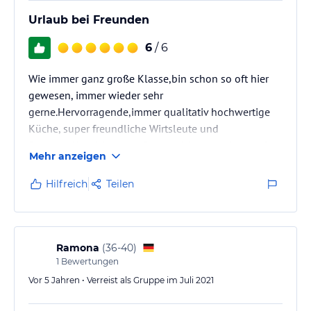
Urlaub bei Freunden
6
/ 6
Wie immer ganz große Klasse,bin schon so oft hier
gewesen, immer wieder sehr
gerne.Hervorragende,immer qualitativ hochwertige
Küche, super freundliche Wirtsleute und
Personal.Herrliche Lage.Freue mich schon jetzt auf
Mehr anzeigen
ein Wiedersehen.
Hilfreich
Teilen
Ramona
(
36-40
)
1
Bewertungen
Vor 5 Jahren • Verreist als Gruppe im Juli 2021