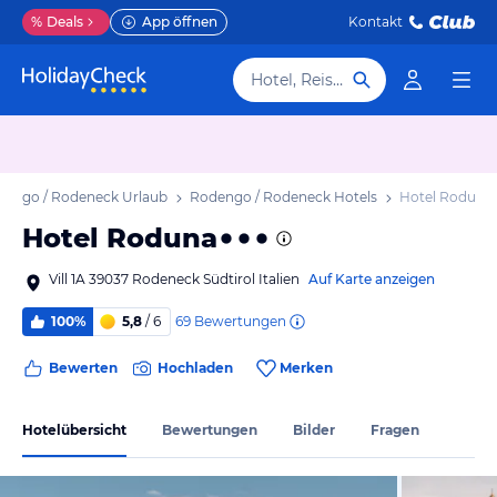
%
Deals
App öffnen
Kontakt
Hotel, Reiseziel
dengo / Rodeneck Urlaub
Rodengo / Rodeneck Hotels
Hotel Roduna
Hotel Roduna
Vill 1A 39037 Rodeneck Südtirol Italien
Auf Karte anzeigen
69
Bewertungen
100%
5,8
/ 6
Bewerten
Hochladen
Merken
Hotelübersicht
Bewertungen
Bilder
Fragen