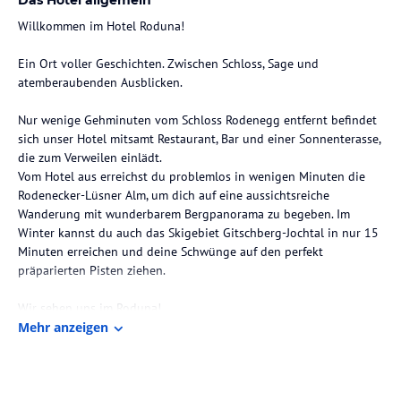
Willkommen im Hotel Roduna!
Ein Ort voller Geschichten. Zwischen Schloss, Sage und
atemberaubenden Ausblicken.
Nur wenige Gehminuten vom Schloss Rodenegg entfernt befindet
sich unser Hotel mitsamt Restaurant, Bar und einer Sonnenterasse,
die zum Verweilen einlädt.
Vom Hotel aus erreichst du problemlos in wenigen Minuten die
Rodenecker-Lüsner Alm, um dich auf eine aussichtsreiche
Wanderung mit wunderbarem Bergpanorama zu begeben. Im
Winter kannst du auch das Skigebiet Gitschberg-Jochtal in nur 15
Minuten erreichen und deine Schwünge auf den perfekt
präparierten Pisten ziehen.
Wir sehen uns im Roduna!
Franziska & Stefan
Mehr anzeigen
Zimmer / Unterbringung im Hotel
Die bequem eingerichteten Hotelzimmer (Einzelzimmer,