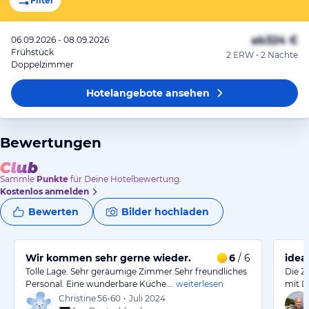
Filter
ab
324 €
06.09.2026 - 08.09.2026
Frühstück
2 ERW • 2 Nächte
Doppelzimmer
Hotelangebote
ansehen
Bewertungen
Sammle
Punkte
für Deine Hotelbewertung.
Kostenlos anmelden
Bewerten
Bilder hochladen
Wir kommen sehr gerne wieder.
6
/ 6
idea
Tolle Lage. Sehr geräumige Zimmer.Sehr freundliches
Die Z
Personal. Eine wunderbare Küche.…
weiterlesen
mit Du
Christine
56-60
•
Juli 2024