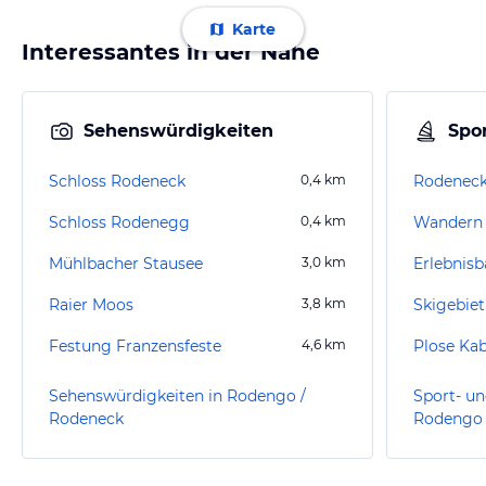
Karte
Interessantes in der Nähe
Sehenswürdigkeiten
Spor
Schloss Rodeneck
0,4
km
Rodeneck
Schloss Rodenegg
0,4
km
Wandern
Mühlbacher Stausee
3,0
km
Erlebnisb
Raier Moos
3,8
km
Skigebie
Festung Franzensfeste
4,6
km
Plose Ka
Sehenswürdigkeiten in Rodengo /
Sport- un
Rodeneck
Rodengo 