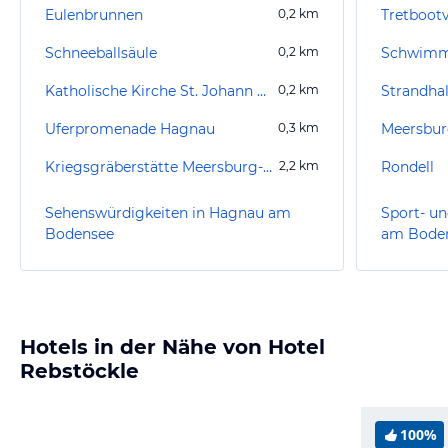
Eulenbrunnen
0,2
km
Tretboot
Schneeballsäule
0,2
km
Schwimm
Katholische Kirche St. Johann Baptist
0,2
km
Strandha
Uferpromenade Hagnau
0,3
km
Meersbur
Kriegsgräberstätte Meersburg-Lerchenberg
2,2
km
Rondell
Sehenswürdigkeiten in Hagnau am
Sport- un
Bodensee
am Bode
Hotels in der Nähe von Hotel
Rebstöckle
100%