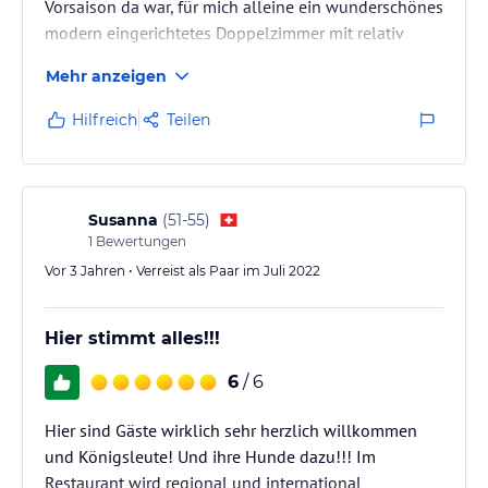
Vorsaison da war, für mich alleine ein wunderschönes
modern eingerichtetes Doppelzimmer mit relativ
großem Bad bekommen. Zum Preis von einem
Mehr anzeigen
Einzelzimmer. Super Preis-Leistungsverhältnis,
obwohl ich nur eine Nacht dort war. Frau Huber war
Hilfreich
Teilen
sehr, sehr nett und freundlich und ihr lag es am
Herzen, dass ich mich dort wohlfühlte. Ich würde
immer wieder gerne dort übernachten.
Susanna
(
51-55
)
1
Bewertungen
Vor 3 Jahren • Verreist als Paar im Juli 2022
Hier stimmt alles!!!
6
/ 6
Hier sind Gäste wirklich sehr herzlich willkommen
und Königsleute! Und ihre Hunde dazu!!! Im
Restaurant wird regional und international