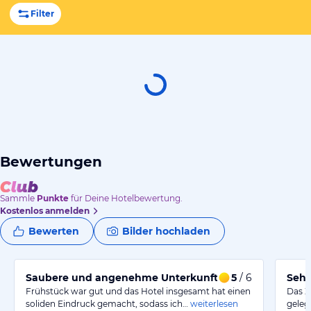
Filter
Bewertungen
Sammle
Punkte
für Deine Hotelbewertung.
Kostenlos anmelden
Bewerten
Bilder hochladen
Saubere und angenehme Unterkunft mit leckerem Frü
5
/ 6
Sehr
Frühstück war gut und das Hotel insgesamt hat einen
Das Z
soliden Eindruck gemacht, sodass ich…
weiterlesen
geleg