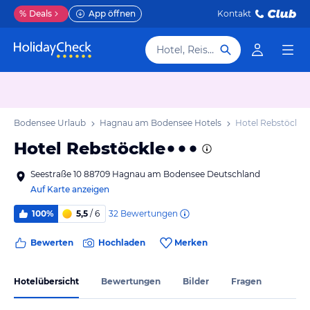
%
Deals
App öffnen
Kontakt
Hotel, Reiseziel
am Bodensee Urlaub
Hagnau am Bodensee Hotels
Hotel Rebstöckle
Hotel Rebstöckle
Seestraße 10 88709 Hagnau am Bodensee Deutschland
Auf Karte anzeigen
32
Bewertungen
100%
5,5
/ 6
Bewerten
Hochladen
Merken
Hotelübersicht
Bewertungen
Bilder
Fragen