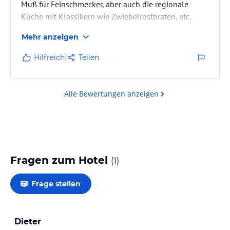
Muß für Feinschmecker, aber auch die regionale
Küche mit Klassikern wie Zwiebelrostbraten, etc.
kommt nicht zu kurz. Der Service ist sehr freundlich
Mehr anzeigen
und aufmerksam. Das Frühstück war lecker. Rundum
ein schöner Aufenthalt bei Familie Huber. Vielen Dank
Hilfreich
Teilen
!
Alle Bewertungen anzeigen
Fragen zum Hotel
(
1
)
Frage stellen
Dieter