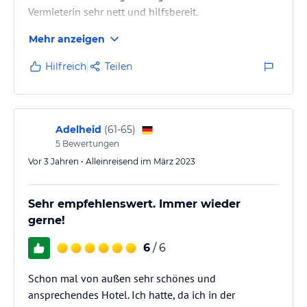
Vermieterin sehr nett und hilfsbereit.
Frühstück ist der Wahnsinn! Selbst Weisswürste
Mehr anzeigen
wurden angeboten.
Verschiedene Säfte, Lachs, Beeren, Müsli, sehr gute
Hilfreich
Teilen
Brötchen und ganz leckeren Cappuccino! Konnten
draußen sitzen.
Adelheid
(
61-65
)
5
Bewertungen
Vor 3 Jahren • Alleinreisend im März 2023
Sehr empfehlenswert. Immer wieder
gerne!
6
/ 6
Schon mal von außen sehr schönes und
ansprechendes Hotel. Ich hatte, da ich in der