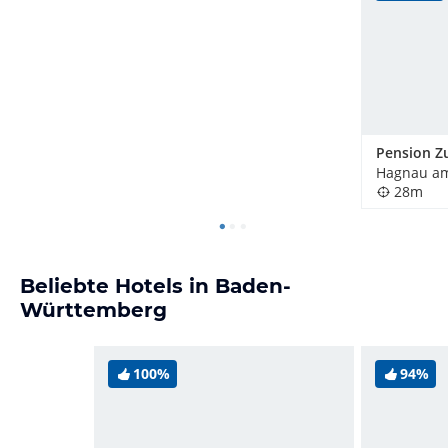
Pension Z
28m
Beliebte Hotels in Baden-
Württemberg
100%
94%