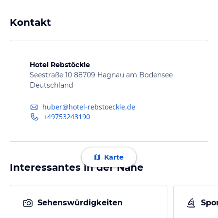
Kontakt
Hotel Rebstöckle
Seestraße 10 88709 Hagnau am Bodensee
Deutschland
huber@hotel-rebstoeckle.de
+49753243190
Karte
Interessantes in der Nähe
Sehenswürdigkeiten
Spor