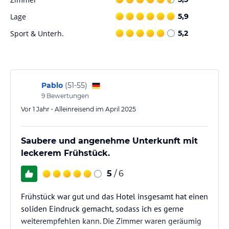
angeln können. Kostenlose Parkplätze und Abstellmöglichkeiten
Lage
5,9
für Fahrräder stehen ebenfalls zur Verfügung.
Sport & Unterh.
5,2
Hinweis:
Verfasst von HolidayCheck mit Hilfe von KI. Alle
Angaben ohne Gewähr. Bitte lies vor der Buchung die
verbindlichen
Angebotsdetails
des jeweiligen Veranstalters.
Pablo
(
51-55
)
9
Bewertungen
Vor 1 Jahr • Alleinreisend im April 2025
Saubere und angenehme Unterkunft mit
leckerem Frühstück.
5
/ 6
Frühstück war gut und das Hotel insgesamt hat einen
soliden Eindruck gemacht, sodass ich es gerne
weiterempfehlen kann. Die Zimmer waren geräumig