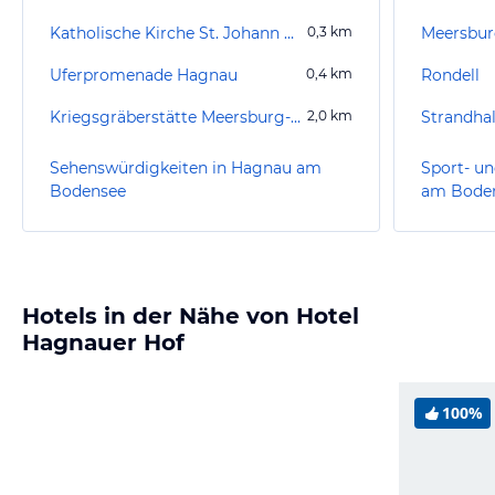
Katholische Kirche St. Johann Baptist
0,3
km
Meersbur
Uferpromenade Hagnau
0,4
km
Rondell
Kriegsgräberstätte Meersburg-Lerchenberg
2,0
km
Strandha
Sehenswürdigkeiten in Hagnau am
Sport- un
Bodensee
am Bode
Hotels in der Nähe von Hotel
Hagnauer Hof
100%