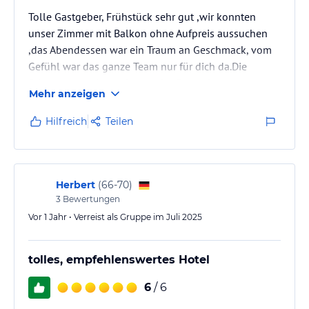
Tolle Gastgeber, Frühstück sehr gut ,wir konnten
unser Zimmer mit Balkon ohne Aufpreis aussuchen
,das Abendessen war ein Traum an Geschmack, vom
Gefühl war das ganze Team nur für dich da.Die
Stimmung und gute Laune der Gastgeber war
Mehr anzeigen
ansteckend. Es war uns eine Ehre, Gast im Hotel
"Hagnauer Hof"zu sein. Wir sagen danke und
Hilfreich
Teilen
wünschen dem gesamten Team eine gute,
erfolgreiche Zeit.
Gabi und Peter Bolenz
Herbert
(
66-70
)
3
Bewertungen
Vor 1 Jahr • Verreist als Gruppe im Juli 2025
tolles, empfehlenswertes Hotel
6
/ 6