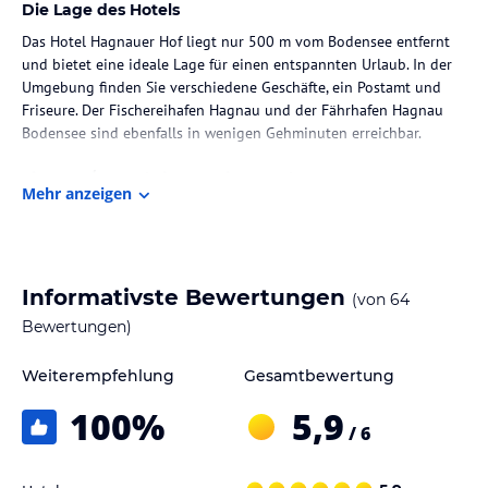
Die Lage des Hotels
Das Hotel Hagnauer Hof liegt nur 500 m vom Bodensee entfernt
und bietet eine ideale Lage für einen entspannten Urlaub. In der
Umgebung finden Sie verschiedene Geschäfte, ein Postamt und
Friseure. Der Fischereihafen Hagnau und der Fährhafen Hagnau
Bodensee sind ebenfalls in wenigen Gehminuten erreichbar.
Zimmer / Unterbringung im Hotel
Mehr anzeigen
Die Zimmer im Hotel Hagnauer Hof sind hell und komfortabel
eingerichtet. Sie sind alle mit dem Aufzug erreichbar und verfügen
über einen Kühlschrank, eine Minibar, einen Flachbild-TV und
einen Balkon mit Blick auf die Alpen. Das private Badezimmer ist
Informativste Bewertungen
(von
64
mit einem Haartrockner ausgestattet. Kostenloses WLAN ist in
allen Zimmern verfügbar.
Bewertungen)
Gastronomie im Hotel
Weiterempfehlung
Gesamtbewertung
Im Hotel Hagnauer Hof wird jeden Morgen ein herzhaftes
100
%
5,9
Frühstück serviert, das im gemütlichen Essbereich eingenommen
/ 6
werden kann. Das Hotelrestaurant bietet regionale, saisonale und
traditionelle Küche sowie eine Auswahl an lokalen Weinen.