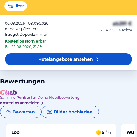
Filter
ab
291 €
06.09.2026 - 08.09.2026
ohne Verpflegung
2 ERW • 2 Nächte
Budget Doppelzimmer
Kostenlos stornierbar
Bis 22.08.2026, 21:59
Hotelangebote
ansehen
Bewertungen
Sammle
Punkte
für Deine Hotelbewertung.
Kostenlos anmelden
Bewerten
Bilder hochladen
Lob
6
/ 6
Wund