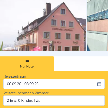
vom Hotelie
Nur Hotel
Reisezeitraum
06.09.26 - 08.09.26
Reiseteilnehmer & Zimmer
2 Erw, 0 Kinder, 1 Zi.