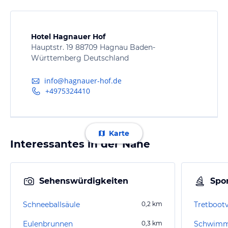
Hotel Hagnauer Hof
Hauptstr. 19 88709 Hagnau Baden-
Württemberg Deutschland
info@hagnauer-hof.de
+4975324410
Karte
Interessantes in der Nähe
Sehenswürdigkeiten
Spor
Schneeballsäule
0,2
km
Tretboot
Eulenbrunnen
0,3
km
Schwimm