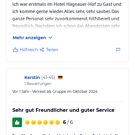
Ich war erstmals im Hotel Hagnauer-Hof zu Gast und
ich komme gerne wieder. Alles sehr, sehr sauber. Das
ganze Personal sehr zuvorkommend, hilfsbereit und
freundlich. Nachdem ich schon das Abendessen sehr
lecker fand, war das Frühstück am nächsten Morgen
Mehr anzeigen
sehr reichhaltig und vielseitig. In den 2 Garagen
konnten wir unsere Fahrräder unter Verschluss
Hilfreich
Teilen
bestens abstellen.
Kerstin
(
41-45
)
1
Bewertungen
Vor 1 Jahr • Verreist als Gruppe im Oktober 2024
Sehr gut Freundlicher und guter Service
6
/ 6