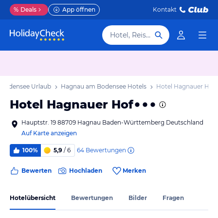
%
Deals
App öffnen
Kontakt
Hotel, Reiseziel
Bodensee Urlaub
Hagnau am Bodensee Hotels
Hotel Hagnauer Hof
Hotel Hagnauer Hof
Hauptstr. 19 88709 Hagnau Baden-Württemberg Deutschland
Auf Karte anzeigen
64
Bewertungen
100%
5,9
/ 6
Bewerten
Hochladen
Merken
Hotelübersicht
Bewertungen
Bilder
Fragen