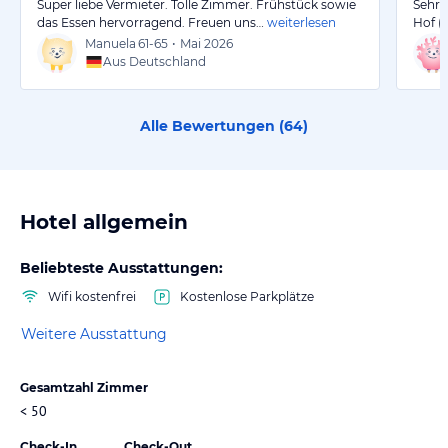
Super liebe Vermieter. Tolle Zimmer. Frühstück sowie
Sehr 
das Essen hervorragend. Freuen uns…
weiterlesen
Hof (
Manuela
61-65
•
Mai 2026
Aus Deutschland
Alle Bewertungen (
64
)
Hotel allgemein
Beliebteste Ausstattungen:
Wifi kostenfrei
Kostenlose Parkplätze
Weitere Ausstattung
Gesamtzahl Zimmer
< 50
Check-In
Check-Out