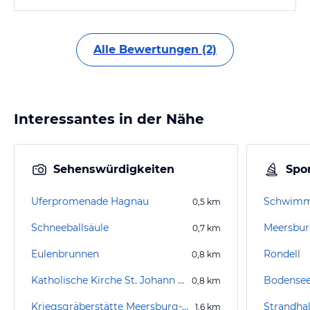
Alle Bewertungen (2)
Interessantes in der Nähe
Sehenswürdigkeiten
Spor
Uferpromenade Hagnau
Schwimm
0,5
km
Schneeballsäule
Meersbur
0,7
km
Eulenbrunnen
Rondell
0,8
km
Katholische Kirche St. Johann Baptist
Bodensee 
0,8
km
Kriegsgräberstätte Meersburg-Lerchenberg
Strandha
1,6
km