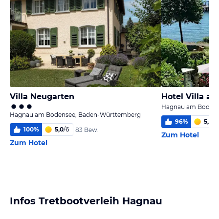
Villa Neugarten
Hotel Villa a
Hagnau am Bodens
Hagnau am Bodensee, Baden-Württemberg
96
%
5,2
/
6
100
%
5,0
/
6
83 Bew.
Zum Hotel
Zum Hotel
Infos Tretbootverleih Hagnau