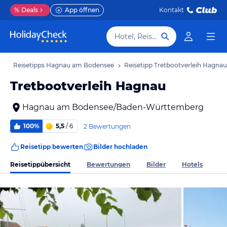
%
Deals
App öffnen
Kontakt
Hotel, Reiseziel
b
Reisetipps Hagnau am Bodensee
Reisetipp Tretbootverleih Hagnau
Tretbootverleih Hagnau
Hagnau am Bodensee/Baden-Württemberg
100%
5,5
/ 6
2 Bewertungen
Reisetipp bewerten
Bilder hochladen
Reisetippübersicht
Bewertungen
Bilder
Hotels