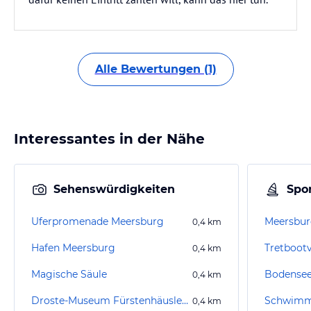
Alle Bewertungen (1)
Interessantes in der Nähe
Sehenswürdigkeiten
Spor
Uferpromenade Meersburg
Meersbur
0,4
km
Hafen Meersburg
Tretboot
0,4
km
Magische Säule
Bodensee 
0,4
km
Droste-Museum Fürstenhäusle Meersburg
Schwimm
0,4
km