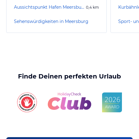
Aussichtspunkt Hafen Meersburg
Kurbähnl
0,4
km
Sehenswürdigkeiten in Meersburg
Finde Deinen perfekten Urlaub