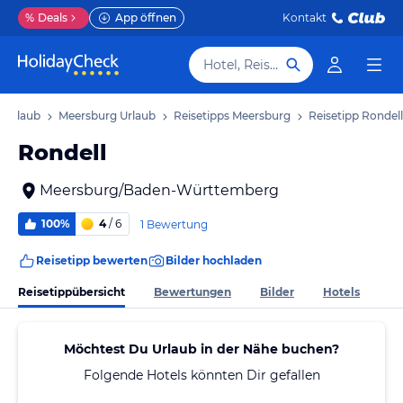
%
Deals
App öffnen
Kontakt
Hotel, Reiseziel
 Urlaub
Meersburg Urlaub
Reisetipps Meersburg
Reisetipp Rondell
Rondell
Meersburg/Baden-Württemberg
100%
4
/ 6
1 Bewertung
Reisetipp bewerten
Bilder hochladen
Reisetippübersicht
Bewertungen
Bilder
Hotels
Möchtest Du Urlaub in der Nähe buchen?
Folgende Hotels könnten Dir gefallen