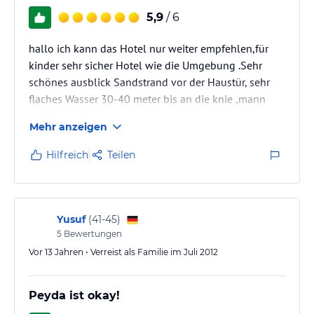
5,9
/ 6
hallo ich kann das Hotel nur weiter empfehlen,für
kinder sehr sicher Hotel wie die Umgebung .Sehr
schönes ausblick Sandstrand vor der Haustür, sehr
flaches Wasser 30-40 meter bis an die knie ,mann
kann auch bis zum Burg schwimmen .Die
Mehr anzeigen
Angestellten top in Ordnung und sehr hilfsbereit, wie
eine Familie eben,war selber 2 Wochen vor Ort ,das
Hilfreich
Teilen
Frühstück ist sehr reichhaltig wie das Abendessen,
Frühstück von 6-11 Abendessen von 19-ende
offen.Die Zimmern sind mit je Klima 1 Doppelbett
und 1 Einzelbett (BOXSPRINGBETTEN)…
Yusuf
(
41-45
)
5
Bewertungen
Vor 13 Jahren • Verreist als Familie im Juli 2012
Peyda ist okay!