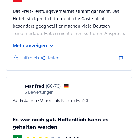
Das Preis-Leistungsverhältnis stimmt gar nicht. Das
Hotel ist eigentlich für deutsche Gäste nicht
besonders geegnet.Hier machen viele Deutsch
Türken urlaub. Haben nicht einen so hohen Anspruch.
Strand ist schmutzig.Sträunende Hunden machen ihr
Mehr anzeigen
Geschäft am Strand.
Hilfreich
Teilen
Manfred
(
66-70
)
3
Bewertungen
Vor 14 Jahren • Verreist als Paar im Mai 2011
Es war noch gut. Hoffentlich kann es
gehalten werden