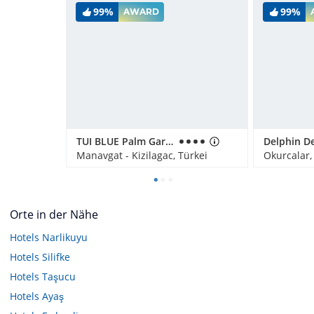
99%
99%
AWARD
TUI BLUE Palm Garden
Manavgat - Kizilagac, Türkei
Okurcalar,
Orte in der Nähe
Hotels
Narlikuyu
Hotels
Silifke
Hotels
Taşucu
Hotels
Ayaş