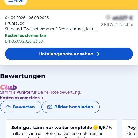
Filter
ab
227 €
04.09.2026 - 06.09.2026
Frühstück
2 ERW • 2 Nächte
Standard-Zweibettzimmer, 1 Schlafzimmer, Klimaanlage, Meerblick
Kostenlos stornierbar
Bis 03.09.2026, 23:59
Hotelangebote
ansehen
Bewertungen
Sammle
Punkte
für Deine Hotelbewertung.
Kostenlos anmelden
Bewerten
Bilder hochladen
Sehr gut kann nur weiter empfehlen
5,9
/ 6
Peyd
hallo ich kann das Hotel nur weiter empfehlen,für
Gutes