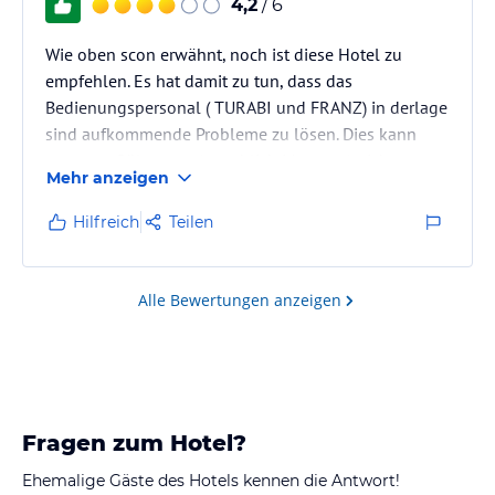
4,2
/ 6
Wie oben scon erwähnt, noch ist diese Hotel zu
empfehlen. Es hat damit zu tun, dass das
Bedienungspersonal ( TURABI und FRANZ) in derlage
sind aufkommende Probleme zu lösen. Dies kann
man von Sülemann (angeblich Manager) nicht
Mehr anzeigen
behaupten. Bei ihm liegen die Intressen in einem
Bereich die mit dem Hotel nichts zu tun haben.
Hilfreich
Teilen
Freundlichkeit kann man ihm zwar nicht absprechen,
aber Änderungen z.B. was die Küche anbetrifft ist er
nicht in der Lage diese umzusetzen. Sollte der Fall
Alle Bewertungen anzeigen
eintreten, dass die Beiden, Turabi und…
Fragen zum Hotel?
Ehemalige Gäste des Hotels kennen die Antwort!