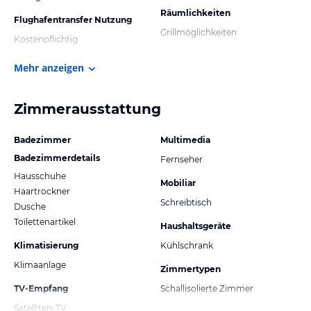
Räumlichkeiten
Flughafentransfer Nutzung
Grillmöglichkeiten
Kostenpflichtig
Mehr anzeigen
Zimmerausstattung
Badezimmer
Multimedia
Badezimmerdetails
Fernseher
Hausschuhe
Mobiliar
Haartrockner
Schreibtisch
Dusche
Toilettenartikel
Haushaltsgeräte
Klimatisierung
Kühlschrank
Klimaanlage
Zimmertypen
TV-Empfang
Schallisolierte Zimmer
Satelliten-TV