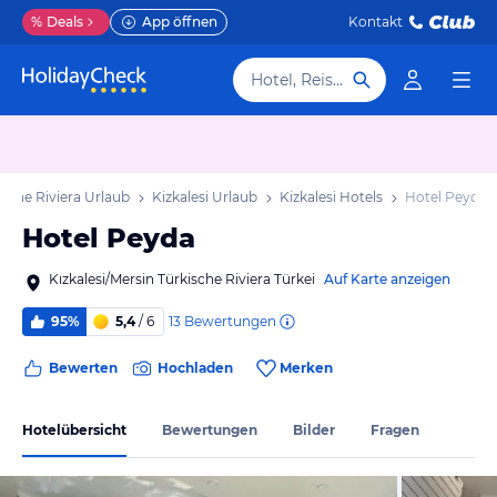
%
Deals
App öffnen
Kontakt
Hotel, Reiseziel
ische Riviera Urlaub
Kizkalesi Urlaub
Kizkalesi Hotels
Hotel Peyda
Hotel Peyda
Kızkalesi/Mersin Türkische Riviera Türkei
Auf Karte anzeigen
13
Bewertungen
95%
5,4
/ 6
Bewerten
Hochladen
Merken
Hotelübersicht
Bewertungen
Bilder
Fragen