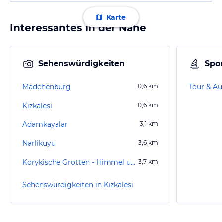
Karte
Interessantes in der Nähe
Sehenswürdigkeiten
Spor
Mädchenburg
0,6
km
Tour & Au
Kizkalesi
0,6
km
Adamkayalar
3,1
km
Narlikuyu
3,6
km
Korykische Grotten - Himmel und Hölle
3,7
km
Sehenswürdigkeiten in Kizkalesi