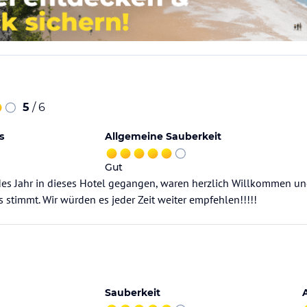
5
/ 6
s
Allgemeine Sauberkeit
Gut
jedes Jahr in dieses Hotel gegangen, waren herzlich Willkommen un
s stimmt. Wir würden es jeder Zeit weiter empfehlen!!!!!
Sauberkeit