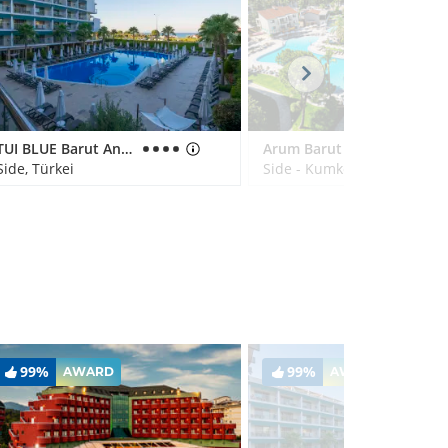
TUI BLUE Barut Andız - All Inclusive - Adults Only
Arum Barut Collection
Side, Türkei
Side - Kumköy, Türkei
99%
99%
AWARD
AWARD