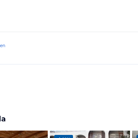
len
da