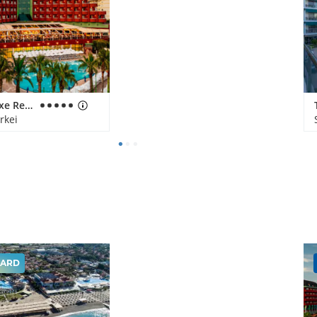
Delphin Deluxe Resort
rkei
ARD