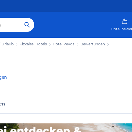
Hotel bewe
i Urlaub
Kizkalesi Hotels
Hotel Peyda
Bewertungen
igen
en