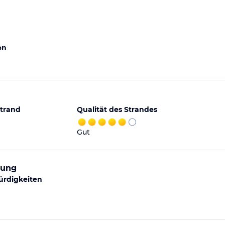
en
trand
Qualität des Strandes
Gut
dung
ürdigkeiten