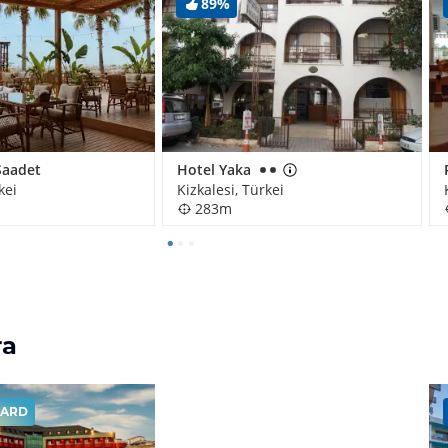
89%
Saadet
Hotel Yaka
kei
Kizkalesi, Türkei
283m
ra
ARD