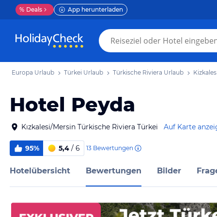
%
Deals
App herunterladen
Europa Urlaub
Türkei Urlaub
Türkische Riviera Urlaub
Kizkales
Hotel Peyda
Kızkalesi/Mersin Türkische Riviera Türkei
Auf Karte anze
95%
5,4
/ 6
13
Bewertungen
Hotelübersicht
Bewertungen
Bilder
Frag