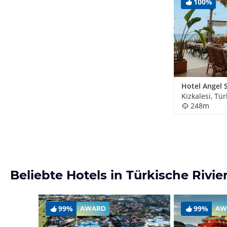
100%
Hotel Angel 
Kizkalesi, Tür
248m
Beliebte Hotels in Türkische Rivie
99%
99%
AWARD
AW