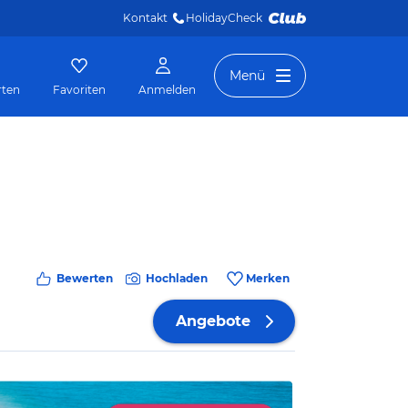
Kontakt
HolidayCheck 
Menü
rten
Favoriten
Anmelden
Bewerten
Hochladen
Merken
Angebote