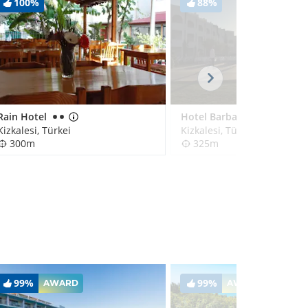
100%
88%
Rain Hotel
Hotel Barbarossa
Kizkalesi, Türkei
Kizkalesi, Türkei
300m
325m
99%
99%
AWARD
AWARD