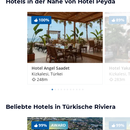
Hotels in der Nähe von Hotel Peyda
100%
89%
Hotel Angel Saadet
Hotel Yak
Kizkalesi, Türkei
Kizkalesi, 
248m
283m
Beliebte Hotels in Türkische Riviera
99%
99%
AWARD