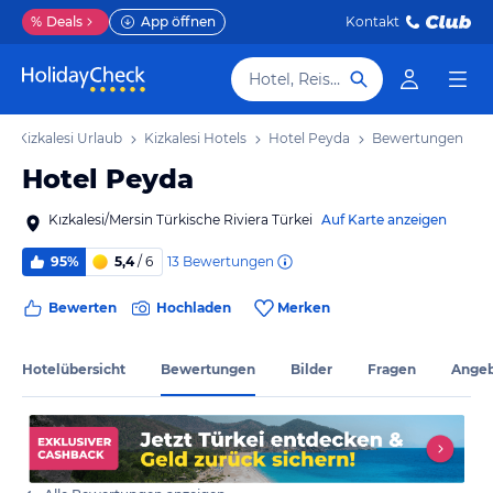
%
Deals
App öffnen
Kontakt
Hotel, Reiseziel
Kizkalesi Urlaub
Kizkalesi Hotels
Hotel Peyda
Bewertungen
Hotel Peyda
Kızkalesi/Mersin Türkische Riviera Türkei
Auf Karte anzeigen
13
Bewertungen
95%
5,4
/ 6
Bewerten
Hochladen
Merken
Hotelübersicht
Bewertungen
Bilder
Fragen
Ange