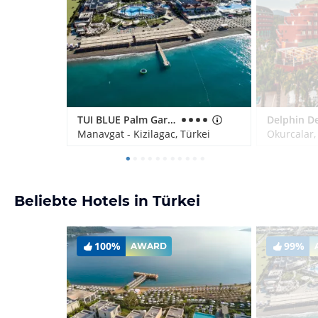
TUI BLUE Palm Garden
Manavgat - Kizilagac, Türkei
Okurcalar,
Beliebte Hotels in Türkei
100%
99%
AWARD