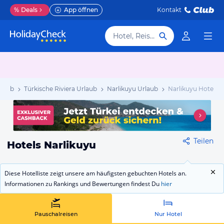
%
Deals
App öffnen
Kontakt
Hotel, Reiseziel
rlaub
Türkische Riviera Urlaub
Narlikuyu Urlaub
Narlikuyu Hotels
Teilen
Hotels Narlikuyu
Diese Hotelliste zeigt unsere am häufigsten gebuchten Hotels an.
Informationen zu Rankings und Bewertungen findest Du
hier
Pauschalreisen
Nur Hotel