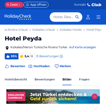
%
Deals
App öffnen
Kontakt
Hotel, Reiseziel
ische Riviera Urlaub
Kizkalesi Urlaub
Kizkalesi Hotels
Hotel Peyda
Hotel Peyda
Kızkalesi/Mersin Türkische Riviera Türkei
Auf Karte anzeigen
13
Bewertungen
95%
5,4
/ 6
Bewerten
Hochladen
Merken
Hotelübersicht
Bewertungen
Bilder
Fragen