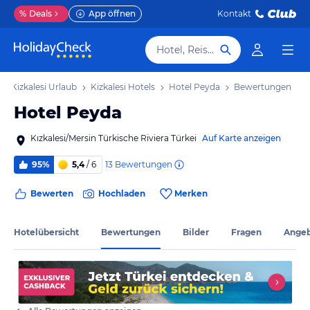
%
Deals
App öffnen
Kontakt
Hotel, Reiseziel
Kizkalesi Urlaub
Kizkalesi Hotels
Hotel Peyda
Bewertungen
Hotel Peyda
Kızkalesi/Mersin Türkische Riviera Türkei
Auf Karte anzeigen
13
Bewertungen
95%
5,4
/ 6
Bewerten
Hochladen
Merken
Hotelübersicht
Bewertungen
Bilder
Fragen
Ange