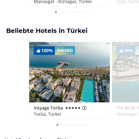
Manavgat - Kizilagac, Türkei
Side, Türke
Beliebte Hotels in Türkei
100%
99%
AWARD
Voyage Torba
Torba, Türkei
Manavgat -