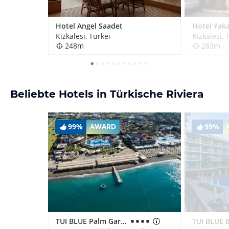
Hotel Angel Saadet
Hotel Yak
Kizkalesi, Türkei
Kizkalesi, 
248m
283m
Beliebte Hotels in Türkische Riviera
99%
99%
AWARD
TUI BLUE Palm Garden