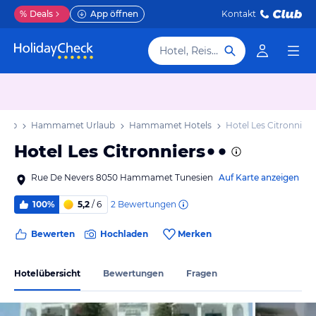
%
Deals
App öffnen
Kontakt
Hotel, Reiseziel
laub
Hammamet Urlaub
Hammamet Hotels
Hotel Les Citronniers
Hotel Les Citronniers
Rue De Nevers 8050 Hammamet Tunesien
Auf Karte anzeigen
2
Bewertungen
100%
5,2
/ 6
Bewerten
Hochladen
Merken
Hotelübersicht
Bewertungen
Fragen