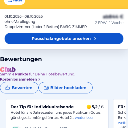
Filter
ab
844 €
01.10.2026 - 08.10.2026
ohne Verpflegung
2 ERW • 1 Woche
Doppelzimmer (1 oder 2 Betten) BASIC-ZIMMER
Pauschalangebote
ansehen
Bewertungen
Sammle
Punkte
für Deine Hotelbewertung.
Kostenlos anmelden
Bewerten
Bilder hochladen
Der Tip für Individualreisende
5,2
/ 6
Für 
Hotel für alle Jahreszeiten und jedes Publikum.Gutes
Schön
günstiges familiär geführtes Hotel.2…
weiterlesen
Einka
weite