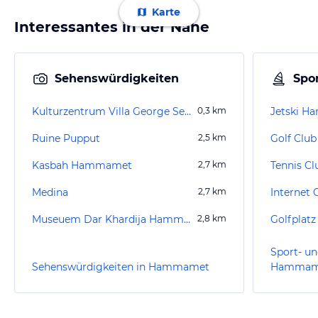
Karte
Interessantes in der Nähe
Sehenswürdigkeiten
Spor
Kulturzentrum Villa George Sebastian
0,3
km
Jetski 
Ruine Pupput
2,5
km
Golf Club
Kasbah Hammamet
2,7
km
Tennis 
Medina
2,7
km
Internet
Museuem Dar Khardija Hammamet
2,8
km
Golfplatz
Sport- un
Sehenswürdigkeiten in Hammamet
Hammam