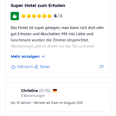
Super Hotel zum Erholen
6
/ 6
Das Hotel ist super gelegen, man kann sich dort sehr
gut Erholen und Abschalten. Mit viel Liebe und
Geschmack wurden die Zimmer eingerichtet.
Wanderwege gibt es direkt vor der Tür und eine
schöne Sauna zum Entspannen. Das Essen entspricht
Mehr anzeigen
das eines Sterne Kochs, demnach super lecker,
Abwechslungsreich und alles frisch gemacht. Die
Hilfreich
Teilen
Preis Leistung ist wirklich
Christine
(
51-55
)
3
Bewertungen
Vor 10 Jahren • Verreist als Paar im August 2015