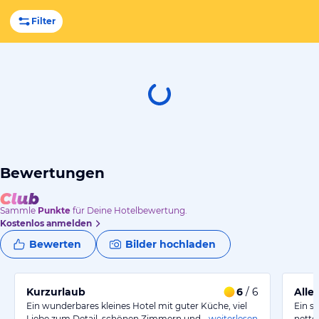
Filter
Bewertungen
Sammle
Punkte
für Deine Hotelbewertung.
Kostenlos anmelden
Bewerten
Bilder hochladen
Kurzurlaub
6
/ 6
Alle
Ein wunderbares kleines Hotel mit guter Küche, viel
Ein s
Liebe zum Detail, schönen Zimmern und…
weiterlesen
nette