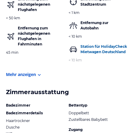
nächstgelegenen
Stadtzentrum
Flughafen
< 1 km
< 50 km
Entfernung zur
Entfernung zum
Autobahn
nächstgelegenen
< 10 km
Flughafen in
Fahrminuten
Station für HolidayCheck
Mietwagen Deutschland
45 min
< 10 km
Mehr anzeigen
Zimmerausstattung
Badezimmer
Bettentyp
Badezimmerdetails
Doppelbett
Zustellbares Babybett
Haartrockner
Dusche
Zugang