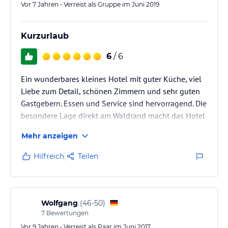
Hinweis:
Verfasst von HolidayCheck mit Hilfe von KI. Alle
Vor 7 Jahren • Verreist als Gruppe im Juni 2019
Angaben ohne Gewähr. Bitte lies vor der Buchung die
verbindlichen
Angebotsdetails
des jeweiligen Veranstalters.
Kurzurlaub
6
/ 6
Ein wunderbares kleines Hotel mit guter Küche, viel
Liebe zum Detail, schönen Zimmern und sehr guten
Gastgebern. Essen und Service sind hervorragend. Die
besondere Lage direkt am Waldrand macht das Hotel
Mücke zu einem wunderbaren Ort, an dem man die
Mehr anzeigen
Seele baumeln lassen kann. Wir kommen auf jeden
Fall wieder.
Hilfreich
Teilen
Wolfgang
(
46-50
)
7
Bewertungen
Vor 9 Jahren • Verreist als Paar im Juni 2017