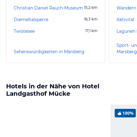
Christian Daniel Rauch-Museum
15,2
km
Wandern 
Diemeltalsperre
16,3
km
Aktivital
Twistesee
17,1
km
Lagunen 
Sport- un
Sehenswürdigkeiten in Marsberg
Marsberg
Hotels in der Nähe von Hotel
Landgasthof Mücke
100%