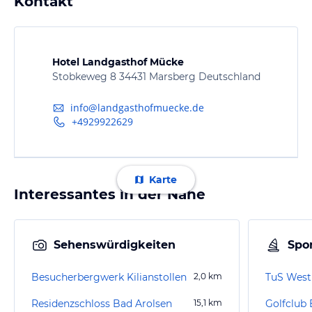
Kontakt
Hotel Landgasthof Mücke
Stobkeweg 8 34431 Marsberg Deutschland
info@landgasthofmuecke.de
+4929922629
Karte
Interessantes in der Nähe
Sehenswürdigkeiten
Spor
Besucherbergwerk Kilianstollen
2,0
km
TuS West
Residenzschloss Bad Arolsen
15,1
km
Golfclub 