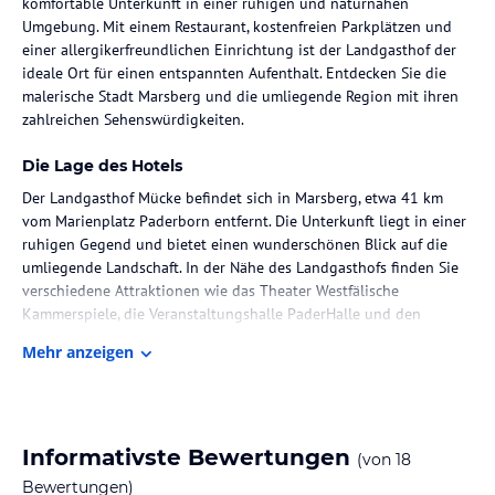
komfortable Unterkunft in einer ruhigen und naturnahen
Umgebung. Mit einem Restaurant, kostenfreien Parkplätzen und
einer allergikerfreundlichen Einrichtung ist der Landgasthof der
ideale Ort für einen entspannten Aufenthalt. Entdecken Sie die
malerische Stadt Marsberg und die umliegende Region mit ihren
zahlreichen Sehenswürdigkeiten.
Die Lage des Hotels
Der Landgasthof Mücke befindet sich in Marsberg, etwa 41 km
vom Marienplatz Paderborn entfernt. Die Unterkunft liegt in einer
ruhigen Gegend und bietet einen wunderschönen Blick auf die
umliegende Landschaft. In der Nähe des Landgasthofs finden Sie
verschiedene Attraktionen wie das Theater Westfälische
Kammerspiele, die Veranstaltungshalle PaderHalle und den
Paderborner Dom. Der Hauptbahnhof Paderborn ist ebenfalls in
Mehr anzeigen
der Nähe.
Zimmer / Unterbringung im Hotel
Die Zimmer im Landgasthof Mücke sind komfortabel und
Informativste Bewertungen
(von
18
gemütlich eingerichtet. Jedes Zimmer verfügt über einen
Schreibtisch, einen Flachbild-TV und ein eigenes Bad. Bettwäsche
Bewertungen)