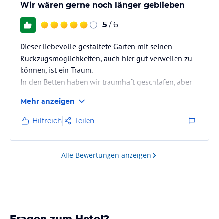
Wir wären gerne noch länger geblieben
5
/ 6
Dieser liebevolle gestaltete Garten mit seinen
Rückzugsmöglichkeiten, auch hier gut verweilen zu
können, ist ein Traum.
In den Betten haben wir traumhaft geschlafen, aber
das war auch kein Problem nach dem leckeren Essen
Mehr anzeigen
und dem guten Wein.
Wir kommen bestimmt wieder.
Hilfreich
Teilen
Alle Bewertungen anzeigen
Fragen zum Hotel?