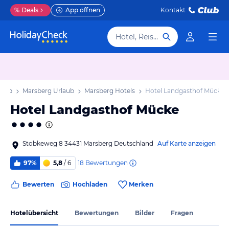
%
Deals
App öffnen
Kontakt
Hotel, Reiseziel
laub
Marsberg Urlaub
Marsberg Hotels
Hotel Landgasthof Mücke
Hotel Landgasthof Mücke
Stobkeweg 8 34431 Marsberg Deutschland
Auf Karte anzeigen
18
Bewertungen
97%
5,8
/ 6
Bewerten
Hochladen
Merken
Hotelübersicht
Bewertungen
Bilder
Fragen