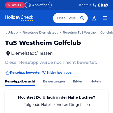
%
Deals
App öffnen
Kontakt
Hotel, Reiseziel
tadt Urlaub
Reisetipps Diemelstadt
Reisetipp TuS Westheim Golfclub
TuS Westheim Golfclub
Diemelstadt/Hessen
Dieser Reisetipp wurde noch nicht bewertet.
Reisetipp bewerten
Bilder hochladen
Reisetippübersicht
Bewertungen
Bilder
Hotels
Möchtest Du Urlaub in der Nähe buchen?
Folgende Hotels könnten Dir gefallen