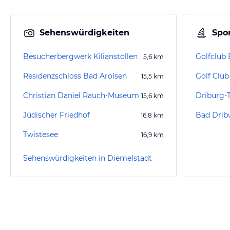
Sehenswürdigkeiten
Spor
Besucherbergwerk Kilianstollen
Golfclub 
5,6
km
Residenzschloss Bad Arolsen
15,5
km
Christian Daniel Rauch-Museum
Driburg-
15,6
km
Jüdischer Friedhof
Bad Dribu
16,8
km
Twistesee
16,9
km
Sehenswürdigkeiten in Diemelstadt