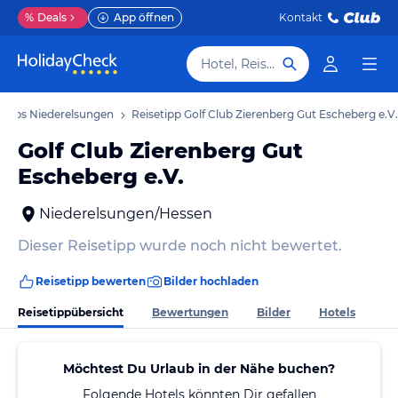
%
Deals
App öffnen
Kontakt
Hotel, Reiseziel
tipps Niederelsungen
Reisetipp Golf Club Zierenberg Gut Escheberg e.V.
Golf Club Zierenberg Gut
Escheberg e.V.
Niederelsungen/Hessen
Dieser Reisetipp wurde noch nicht bewertet.
Reisetipp bewerten
Bilder hochladen
Reisetippübersicht
Bewertungen
Bilder
Hotels
Möchtest Du Urlaub in der Nähe buchen?
Folgende Hotels könnten Dir gefallen