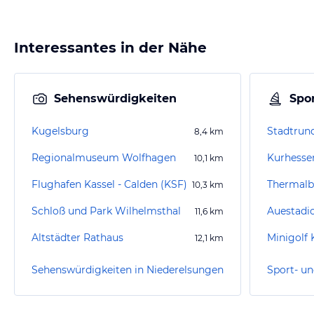
Interessantes in der Nähe
Sehenswürdigkeiten
Spor
Kugelsburg
8,4
km
Regionalmuseum Wolfhagen
Kurhesse
10,1
km
Flughafen Kassel - Calden (KSF)
Thermalb
10,3
km
Schloß und Park Wilhelmsthal
Auestadi
11,6
km
Altstädter Rathaus
Minigolf 
12,1
km
Sehenswürdigkeiten in Niederelsungen