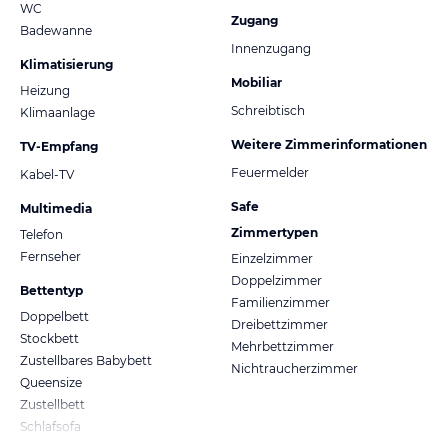
WC
Zugang
Badewanne
Innenzugang
Klimatisierung
Mobiliar
Heizung
Schreibtisch
Klimaanlage
Weitere Zimmerinformationen
TV-Empfang
Feuermelder
Kabel-TV
Safe
Multimedia
Zimmertypen
Telefon
Fernseher
Einzelzimmer
Doppelzimmer
Bettentyp
Familienzimmer
Doppelbett
Dreibettzimmer
Stockbett
Mehrbettzimmer
Zustellbares Babybett
Nichtraucherzimmer
Queensize
Zustellbett
Schlafsofa