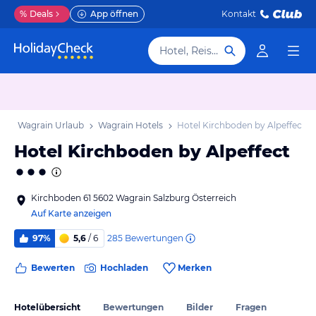
%
Deals
App öffnen
Kontakt
Hotel, Reiseziel
b
Wagrain Urlaub
Wagrain Hotels
Hotel Kirchboden by Alpeffect
Hotel Kirchboden by Alpeffect
Kirchboden 61 5602 Wagrain Salzburg Österreich
Auf Karte anzeigen
285
Bewertungen
97%
5,6
/ 6
Bewerten
Hochladen
Merken
Hotelübersicht
Bewertungen
Bilder
Fragen