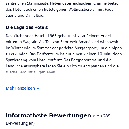
zahlreichen Stammgäste. Neben österreichischem Charme bietet
das Hotel auch einen hoteleigenen Wellnessbereich mit Pool,
Sauna und Dampfbad.
Die Lage des Hotels
Das Kirchboden Hotel - 1968 gebaut - sitzt auf einem Hügel
mitten in Wagrain. Als Teil von Sportwelt Amadé sind wir sowohl
im Winter wie im Sommer der perfekte Ausgangsort, um die Alpen
zu erkunden. Das Dorfzentrum ist nur einen kleinen 10-minütigen
Spaziergang vom Hotel entfernt. Das Bergpanorama und die
Ländliche Atmosphäre laden Sie ein sich zu entspannen und die
frische Bergluft zu genießen.
Zimmer / Unterbringung im Hotel
Mehr anzeigen
Hotel Kirchboden hat eine Vielzahl an möglichen
Zimmerkonfigurationen. Von Einzelzimmer bis zu geräumigen
Familienzimmer hat das Hotel für alle das passende Angebot. Alle
Zimmer sind in einem traditionellen österreichischen Stil
Informativste Bewertungen
(von
285
eingerichtet. Alle Zimmer haben eine eigene Dusche und WC,
Telefon, Safe, Haartrockner und die meisten sind mit einem Balkon
Bewertungen)
ausgestattet. Ferner verfügen die Zimmer über einen TV mit vielen