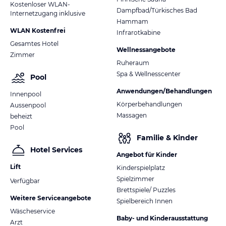
Kostenloser WLAN-
Dampfbad/Türkisches Bad
Internetzugang inklusive
Hammam
WLAN Kostenfrei
Infrarotkabine
Gesamtes Hotel
Wellnessangebote
Zimmer
Ruheraum
Spa & Wellnesscenter
Pool
Anwendungen/Behandlungen
Innenpool
Körperbehandlungen
Aussenpool
Massagen
beheizt
Pool
Familie & Kinder
Hotel Services
Angebot für Kinder
Lift
Kinderspielplatz
Spielzimmer
Verfügbar
Brettspiele/ Puzzles
Weitere Serviceangebote
Spielbereich Innen
Wäscheservice
Baby- und Kinderausstattung
Arzt