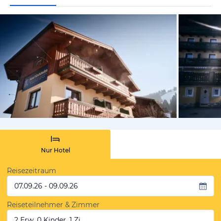
vom Hoteli
Nur Hotel
Reisezeitraum
07.09.26 - 09.09.26
Reiseteilnehmer & Zimmer
2 Erw, 0 Kinder, 1 Zi.