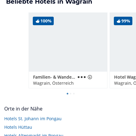
Beliebte Hotels in Wagrain
100%
99%
Familien- & Wanderhotel Erika
Hotel Wag
Wagrain, Österreich
Wagrain, Ö
Orte in der Nähe
Hotels
St. Johann im Pongau
Hotels
Hüttau
Hotels
Altenmarkt im Pongau