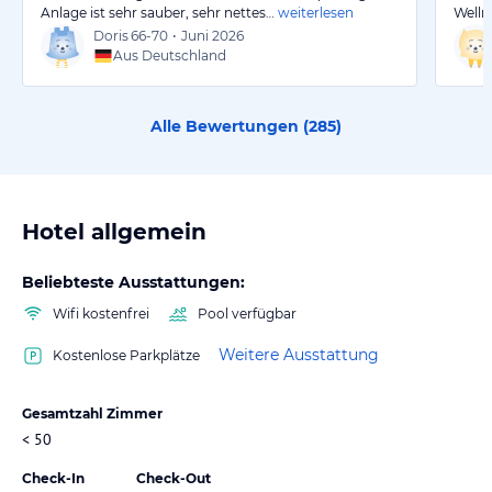
Anlage ist sehr sauber, sehr nettes…
weiterlesen
Welln
Doris
66-70
•
Juni 2026
Aus Deutschland
Alle Bewertungen (
285
)
Hotel allgemein
Beliebteste Ausstattungen:
Wifi kostenfrei
Pool verfügbar
Weitere Ausstattung
Kostenlose Parkplätze
Gesamtzahl Zimmer
< 50
Check-In
Check-Out