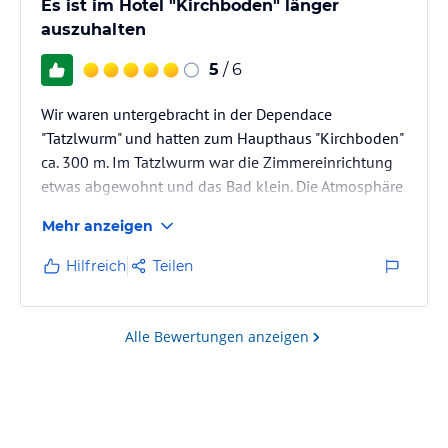
Es ist im Hotel "Kirchboden" länger
auszuhalten
5
/ 6
Wir waren untergebracht in der Dependace
"Tatzlwurm" und hatten zum Haupthaus "Kirchboden"
ca. 300 m. Im Tatzlwurm war die Zimmereinrichtung
etwas abgewohnt und das Bad klein. Die Atmosphäre
im Haupthaus Kirchboden
Mehr anzeigen
hat das ausgeglichen. Frühstücksbuffet mit reichlich
Auswahl an Käse und Wurst
Hilfreich
Teilen
und einer Müsliecke mit leckerem Trockenobst. Das
Abendbuffet bot jeden Tag
3 - 4 Fleisch-/Fischgerichte. Hervorzuheben ist das
Alle Bewertungen anzeigen
All-in-Angebot mit Weiß-/Rotwein, einem
ordentlichen Bier und kostenfreien Schnäpsen.…