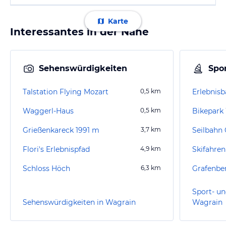
Karte
Interessantes in der Nähe
Sehenswürdigkeiten
Spor
Talstation Flying Mozart
0,5
km
Waggerl-Haus
0,5
km
Bikepark
Grießenkareck 1991 m
3,7
km
Seilbahn 
Flori's Erlebnispfad
4,9
km
Skifahren
Schloss Höch
6,3
km
Grafenbe
Sport- un
Sehenswürdigkeiten in Wagrain
Wagrain