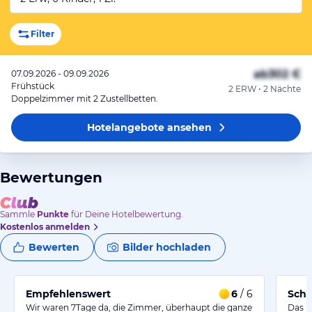
Filter
ab
302 €
07.09.2026 - 09.09.2026
Frühstück
2 ERW • 2 Nächte
Doppelzimmer mit 2 Zustellbetten.
Hotelangebote
ansehen
Bewertungen
Sammle
Punkte
für Deine Hotelbewertung.
Kostenlos anmelden
Bewerten
Bilder hochladen
Empfehlenswert
6
/ 6
Schö
Wir waren 7Tage da, die Zimmer, überhaupt die ganze
Das H