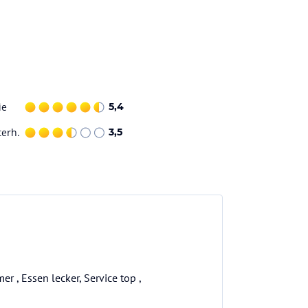
ie
5,4
terh.
3,5
 , Essen lecker, Service top ,