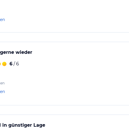
len
 gerne wieder
6
/ 6
ten
len
l in günstiger Lage