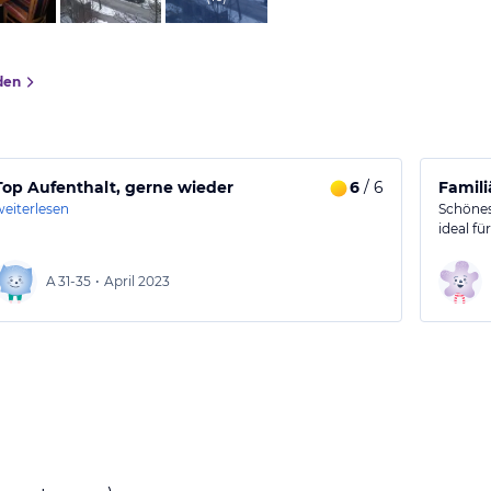
den
Top Aufenthalt, gerne wieder
6
/ 6
Famili
weiterlesen
Schönes 
ideal f
A
31-35
•
April 2023