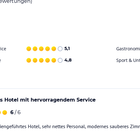
ewertungen)
ice
5,1
Gastronom
e
4,8
Sport & Un
nes Hotel mit hervorragendem Service
6
/ 6
iengeführtes Hotel, sehr nettes Personal, modernes sauberes Zimmer