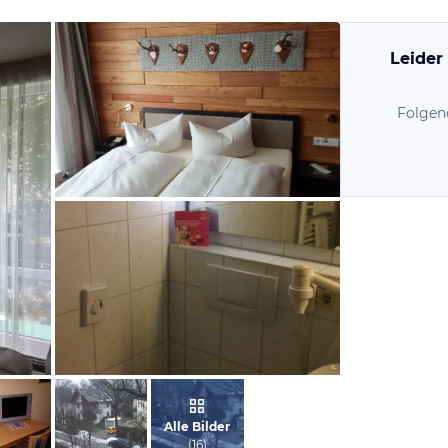
Leider
Folgen
von Kathrin , Juli 2017
von André, Februar 2010
Alle Bilder
(
16
)