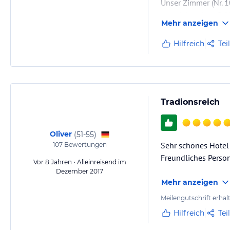
Unser Zimmer (Nr. 1
ausreichend groß. U
Mehr anzeigen
abends länger laut 
Hilfreich
Tei
Tradionsreich
Oliver
(
51-55
)
Sehr schönes Hotel 
107
Bewertungen
Freundliches Perso
Vor 8 Jahren • Alleinreisend im
Dezember 2017
Mehr anzeigen
Meilengutschrift erhal
Hilfreich
Tei