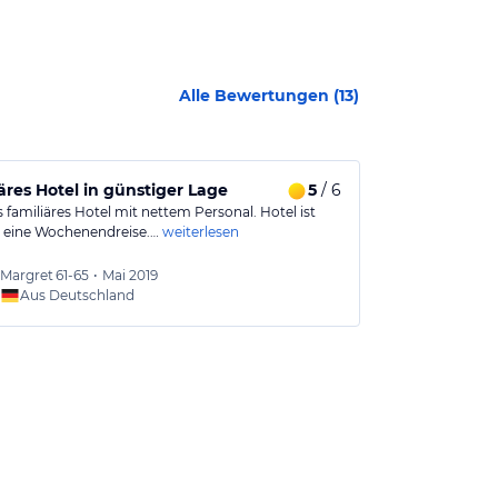
Alle Bewertungen (
13
)
äres Hotel in günstiger Lage
5
/ 6
Eine echte 
familiäres Hotel mit nettem Personal. Hotel ist
Wir waren für 
ür eine Wochenendreise.…
weiterlesen
wurden positiv
Da es…
weiterl
Margret
61-65
•
Mai 2019
Kathri
Aus Deutschland
Aus