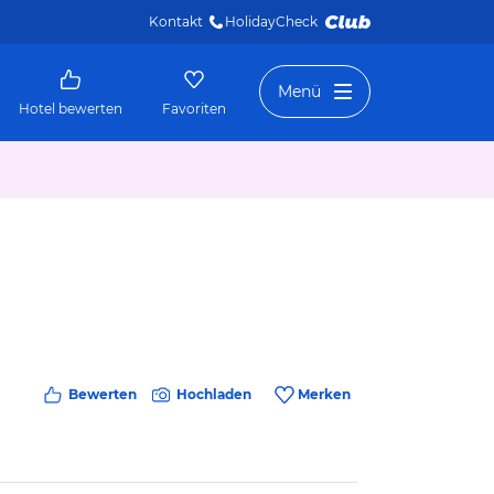
Kontakt
HolidayCheck 
Menü
Hotel bewerten
Favoriten
Bewerten
Hochladen
Merken