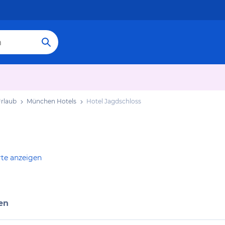
rlaub
München Hotels
Hotel Jagdschloss
rte anzeigen
en