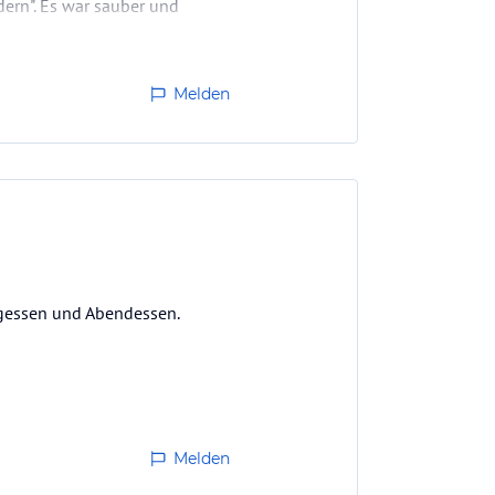
dern". Es war sauber und
ass es bei schönem Wetter
Melden
tagessen und Abendessen.
Melden