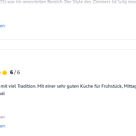
05) war im renovierten Bereich. Der Style des Zimmers ist "urig mo
nser Zimmer ging Richtung Biergarten. Ich kann mir vorstellen, d
sein kann. Bei uns war es nicht der…
len
6
/ 6
mit viel Tradition. Mit einer sehr guten Küche für Frühstück, Mit
nal
ten
len