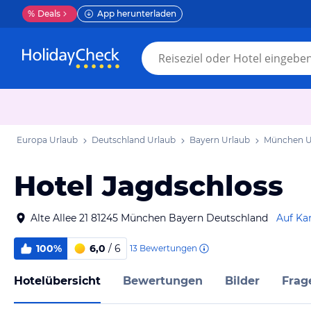
%
Deals
App herunterladen
Europa Urlaub
Deutschland Urlaub
Bayern Urlaub
München U
Hotel Jagdschloss
Alte Allee 21 81245 München Bayern Deutschland
Auf Ka
100%
6,0
/ 6
13
Bewertungen
Hotelübersicht
Bewertungen
Bilder
Frag