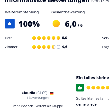
Informativste Bewertungen
(von
13
B
Weiterempfehlung
Gesamtbewertung
100
%
6,0
/ 6
Hotel
6,0
Serv
Zimmer
4,6
Lag
Ein tolles klei
Claudia
(
61-65
)
1
Bewertungen
Süßes kleines famil
gerne wieder
Vor 3 Wochen • Verreist als Gruppe