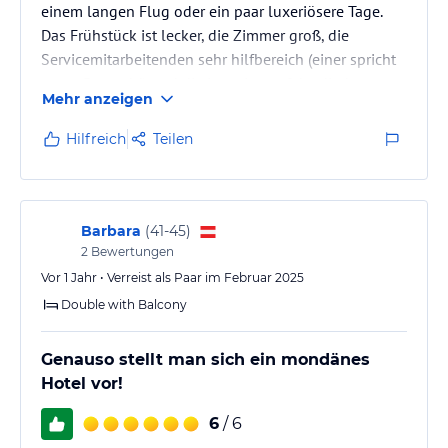
einem langen Flug oder ein paar luxeriösere Tage.
Das Frühstück ist lecker, die Zimmer groß, die
Servicemitarbeitenden sehr hilfbereich (einer spricht
sogar Deutsch!) und die Lage ist perfekt, direkt am
Mehr anzeigen
Hauptplatz. Definitiv am Puls der Stadt, obgleich man
nicht vergessen darf, dass der Preis für eine Nacht das
Hilfreich
Teilen
Monatsgehalt eines Kubaners, einer Kubanerin um
ein vielfaches übersteigt.
Barbara
(
41-45
)
2
Bewertungen
Vor 1 Jahr • Verreist als Paar im Februar 2025
Double with Balcony
Genauso stellt man sich ein mondänes
Hotel vor!
6
/ 6