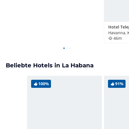
Hotel Tele
Havanna, 
46m
Beliebte Hotels in La Habana
100%
91%