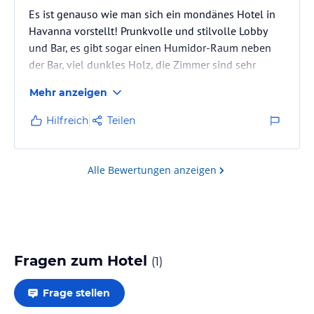
Es ist genauso wie man sich ein mondänes Hotel in
Havanna vorstellt! Prunkvolle und stilvolle Lobby
und Bar, es gibt sogar einen Humidor-Raum neben
der Bar, viel dunkles Holz, die Zimmer sind sehr
liebevoll mit antiken Möbeln eingerichtet, die Lage
Mehr anzeigen
ist perfekt man kommt überall rasch hin, die Aussicht
auf den Platz in phänomenal, die Dachterrasse ist toll
Hilfreich
Teilen
und preiswert, das Frühstück ist naja...
Alle Bewertungen anzeigen
Fragen zum Hotel
(
1
)
Frage stellen