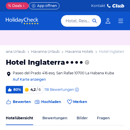
%
Deals
App öffnen
Kontakt
Hotel, Reiseziel
Habana Urlaub
Havanna Urlaub
Havanna Hotels
Hotel Inglaterra
Hotel Inglaterra
Paseo del Prado 416 esq. San Rafae 10700 La Habana Kuba
Auf Karte anzeigen
118
Bewertungen
80%
4,2
/ 6
Bewerten
Hochladen
Merken
Hotelübersicht
Bewertungen
Bilder
Fragen