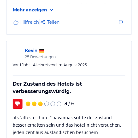
Die Fenster nach Aussen alle undicht bzw. Löcher im
Mehr anzeigen
morschen Holz.
Sehr unschön, da jede Nacht laute Livemusik vor
Hilfreich
Teilen
dem Hotel gespielt wird.
Kevin
25
Bewertungen
Vor 1 Jahr • Alleinreisend im August 2025
Der Zustand des Hotels ist
verbesserungswürdig.
3
/ 6
als "ältestes hotel" havannas sollte der zustand
besser erhalten sein und das hotel nicht versuchen,
jeden cent aus ausländischen besuchern