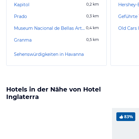
Kapitol
0,2
km
Hershey-
Prado
0,3
km
Museum Nacional de Bellas Artes
0,4
km
Old Cars
Granma
0,5
km
Sehenswürdigkeiten in Havanna
Hotels in der Nähe von Hotel
Inglaterra
83%