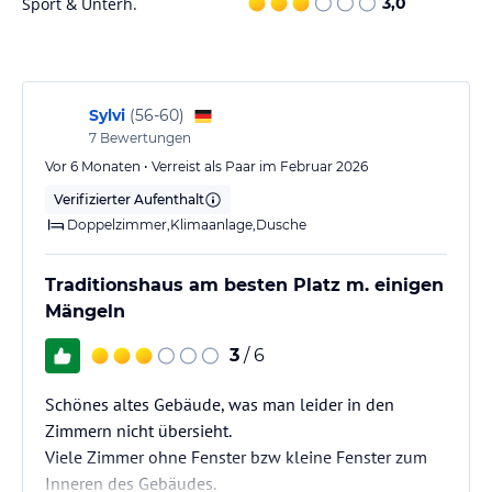
Sport & Unterh.
3,0
die umliegende Altstadt von Havanna zu erkunden und die vielen
Sehenswürdigkeiten zu besichtigen.
Hinweis:
Verfasst von HolidayCheck mit Hilfe von KI. Alle
Angaben ohne Gewähr. Bitte lies vor der Buchung die
Sylvi
(
56-60
)
verbindlichen
Angebotsdetails
des jeweiligen Veranstalters.
7
Bewertungen
Vor 6 Monaten • Verreist als Paar im Februar 2026
Verifizierter Aufenthalt
Doppelzimmer,Klimaanlage,Dusche
Traditionshaus am besten Platz m. einigen
Mängeln
3
/ 6
Schönes altes Gebäude, was man leider in den
Zimmern nicht übersieht.
Viele Zimmer ohne Fenster bzw kleine Fenster zum
Inneren des Gebäudes.