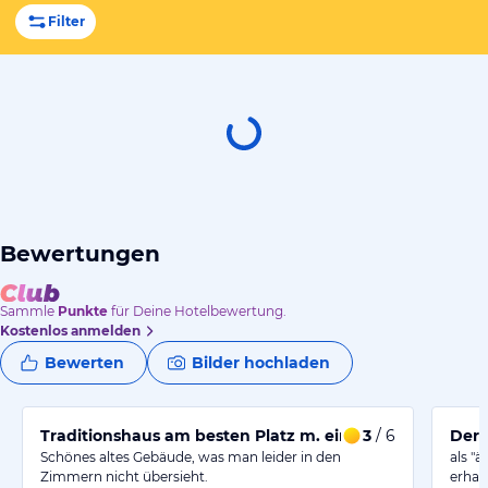
Filter
Bewertungen
Sammle
Punkte
für Deine Hotelbewertung.
Kostenlos anmelden
Bewerten
Bilder hochladen
Traditionshaus am besten Platz m. einigen Mängeln
3
/ 6
Der 
Schönes altes Gebäude, was man leider in den
als "ä
Zimmern nicht übersieht.
erhal