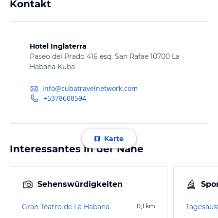
Kontakt
Hotel Inglaterra
Paseo del Prado 416 esq. San Rafae 10700 La
Habana Kuba
info@cubatravelnetwork.com
+5378608594
Karte
Interessantes in der Nähe
Sehenswürdigkeiten
Spor
Gran Teatro de La Habana
0,1
km
Tagesaus