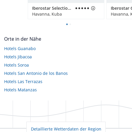
Iberostar Selection Parque Central (Vorübergehend geschlossen)
Havanna, Kuba
Havanna, 
Orte in der Nähe
Hotels
Guanabo
Hotels
Jibacoa
Hotels
Soroa
Hotels
San Antonio de los Banos
Hotels
Las Terrazas
Hotels
Matanzas
Detaillierte Wetterdaten der Region