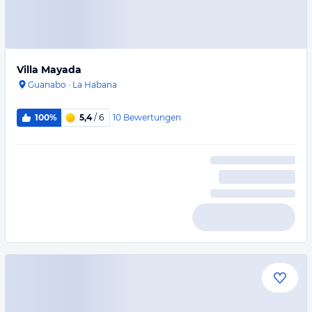
Villa Mayada
Guanabo
·
La Habana
10
Bewertungen
100%
5,4
/ 6