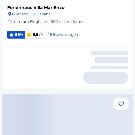
Ferienhaus Villa MariEnzo
Guanabo
·
La Habana
45 min
zum Flughafen
·
500 m
zum Strand
48
Bewertungen
96%
5,6
/ 6