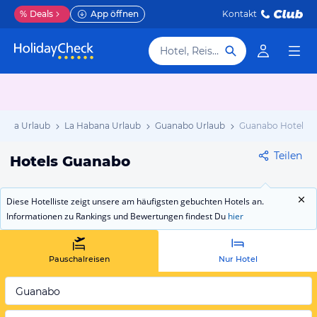
%
Deals
App öffnen
Kontakt
Hotel, Reiseziel
Kuba Urlaub
La Habana Urlaub
Guanabo Urlaub
Guanabo Hotels
Teilen
Hotels Guanabo
Diese Hotelliste zeigt unsere am häufigsten gebuchten Hotels an.
Informationen zu Rankings und Bewertungen findest Du
hier
Pauschalreisen
Nur Hotel
Guanabo