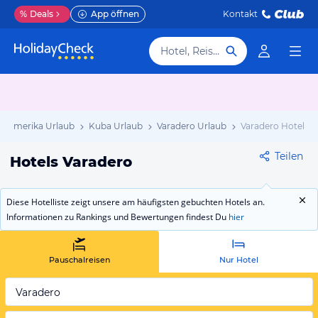
%
Deals
App öffnen
Kontakt
Hotel, Reiseziel
telamerika Urlaub
Kuba Urlaub
Varadero Urlaub
Varadero Hotels
Teilen
Hotels Varadero
Diese Hotelliste zeigt unsere am häufigsten gebuchten Hotels an.
Informationen zu Rankings und Bewertungen findest Du
hier
Pauschalreisen
Nur Hotel
Varadero