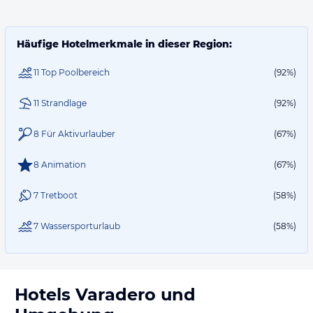
Häufige Hotelmerkmale in dieser Region:
11 Top Poolbereich
(92%)
11 Strandlage
(92%)
8 Für Aktivurlauber
(67%)
8 Animation
(67%)
7 Tretboot
(58%)
7 Wassersporturlaub
(58%)
Hotels
Varadero
und