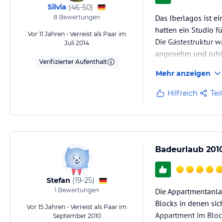
Silvia
(
46-50
)
Das Iberlagos ist e
8
Bewertungen
hatten ein Studio f
Vor 11 Jahren • Verreist als Paar im
Die Gästestruktur w
Juli 2014
angenehm und ruhig
Verifizierter Aufenthalt
Nacht zum Tag gema
Mehr anzeigen
Die Lage des Iberla
Hilfreich
Tei
Badeurlaub 201
Stefan
(
19-25
)
1
Bewertungen
Die Appartmentanlag
Blocks in denen si
Vor 15 Jahren • Verreist als Paar im
Appartment im Block
September 2010