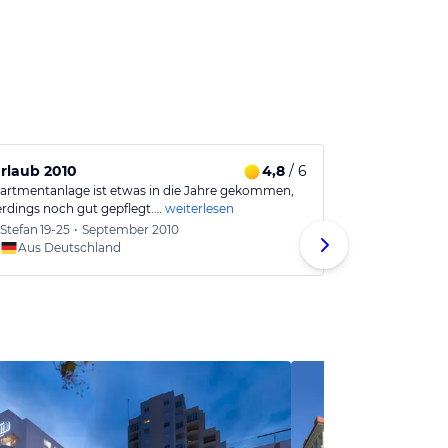
rlaub 2010
4,8
/ 6
Appartment 
artmentanlage ist etwas in die Jahre gekommen,
Top ausgestatt
erdings noch gut gepflegt.…
weiterlesen
eingerichtet. 
Stefan
19-25
•
September 2010
Florian
Aus Deutschland
Aus