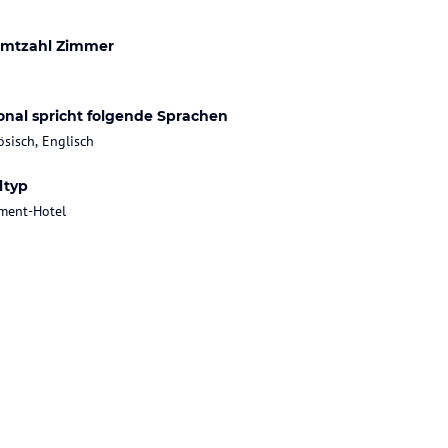
mtzahl Zimmer
onal spricht folgende Sprachen
ösisch, Englisch
ltyp
ment-Hotel