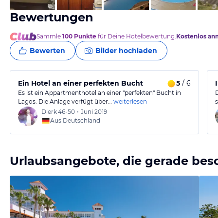
Bewertungen
Sammle
100
Punkte
für Deine Hotelbewertung.
Kostenlos an
Bewerten
Bilder hochladen
Ein Hotel an einer perfekten Bucht
5
/ 6
Es ist ein Appartmenthotel an einer "perfekten" Bucht in
Lagos. Die Anlage verfügt über…
weiterlesen
Dierk
46-50
•
Juni 2019
Aus Deutschland
Urlaubsangebote, die gerade bes