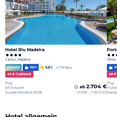
Hotel Riu Madeira
Port
Caniço, Madeira
Olhos 
AWARD
96
%
5,5
/
6
9
2.776 Bew.
40 € Cashback
40 €
Flug
Flug
2.704 €
ab
All Inclusive
Frühs
Double Standard DDSB
2 ERW. • 1 WOCHE
Stand
Hotel allgemein