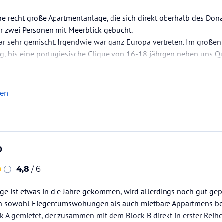
ine recht große Apartmentanlage, die sich direkt oberhalb des Dona
ür zwei Personen mit Meerblick gebucht.
ar sehr gemischt. Irgendwie war ganz Europa vertreten. Im große
, bis eine portugiesische Clique von 16-18 jährgen neben uns Qu
cht hat (und unsere Nächte damit auch).
gos über der Bucht ist wirklich traumhaft.…
len
0
4,8
/ 6
e ist etwas in die Jahre gekommen, wird allerdings noch gut gepf
ch sowohl Eiegentumswohungen als auch mietbare Appartmens bef
 A gemietet, der zusammen mit dem Block B direkt in erster Reih