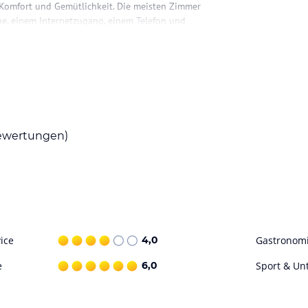
 Komfort und Gemütlichkeit. Die meisten Zimmer
he, einem Internetzugang, einem Telefon und
as Restaurant serviert ein leckeres Frühstück,
wertungen)
erfrischen können. Entspannen Sie auf den
kbar. Für sportliche Aktivitäten stehen Ihnen
.
ohne Gewähr. Bitte lies vor der Buchung die
ice
4,0
Gastronom
e
6,0
Sport & Un