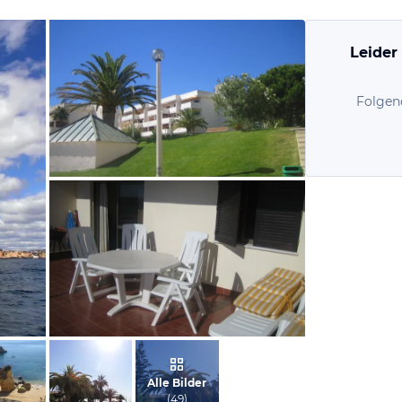
Leider
Folgen
von Stefan, September 2010
von Stefan, September 2010
Alle Bilder
(
49
)