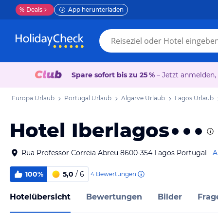
%
Deals
App herunterladen
Spare sofort bis zu 25 %
– Jetzt anmelden,
Europa Urlaub
Portugal Urlaub
Algarve Urlaub
Lagos Urlaub
Hotel Iberlagos
Rua Professor Correia Abreu 8600-354 Lagos Portugal
A
100%
5,0
/ 6
4
Bewertungen
Hotelübersicht
Bewertungen
Bilder
Frag