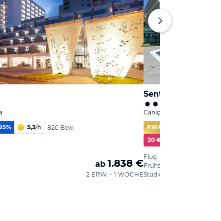
Sentido Galosol
a
Caniço, Madeira
95
%
5,3
/
6
AWARD
98
%
820 Bew.
20 € Cashback
Flug
1.838 €
ab
Frühstück
2 ERW. • 1 WOCHE
Studio