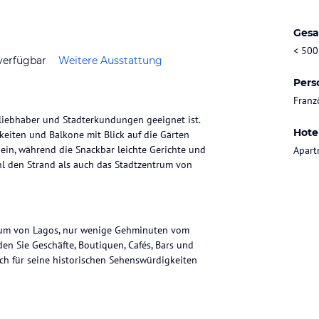
Gesa
< 500
verfügbar
Weitere Ausstattung
Pers
Franz
dliebhaber und Stadterkundungen geeignet ist.
Hote
eiten und Balkone mit Blick auf die Gärten
in, während die Snackbar leichte Gerichte und
Apart
hl den Strand als auch das Stadtzentrum von
trum von Lagos, nur wenige Gehminuten vom
n Sie Geschäfte, Boutiquen, Cafés, Bars und
uch für seine historischen Sehenswürdigkeiten