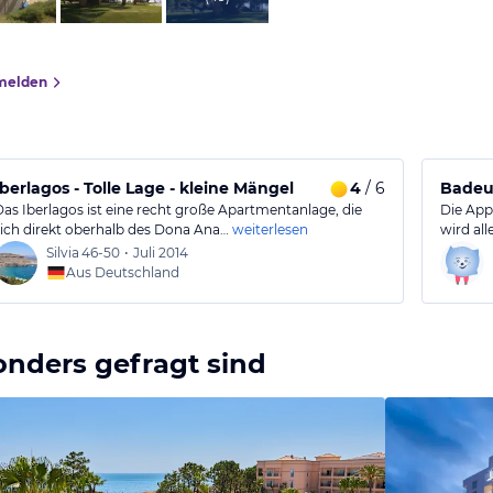
melden
Iberlagos - Tolle Lage - kleine Mängel
4
/ 6
Badeu
Das Iberlagos ist eine recht große Apartmentanlage, die
Die App
sich direkt oberhalb des Dona Ana…
weiterlesen
wird all
Silvia
46-50
•
Juli 2014
Aus Deutschland
onders gefragt sind