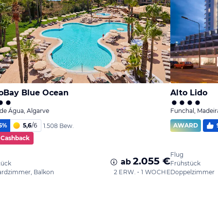
oBay Blue Ocean
Alto Lido
de Água, Algarve
Funchal, Madeir
5
%
5,6
/
6
AWARD
1.508 Bew.
 Cashback
Flug
2.055 €
ab
tück
Frühstück
ardzimmer, Balkon
2 ERW. • 1 WOCHE
Doppelzimmer