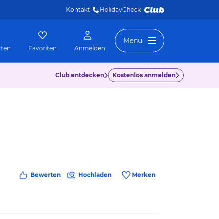
Kontakt
HolidayCheck 
Menü
rten
Favoriten
Anmelden
Club entdecken
Kostenlos anmelden
Bewerten
Hochladen
Merken