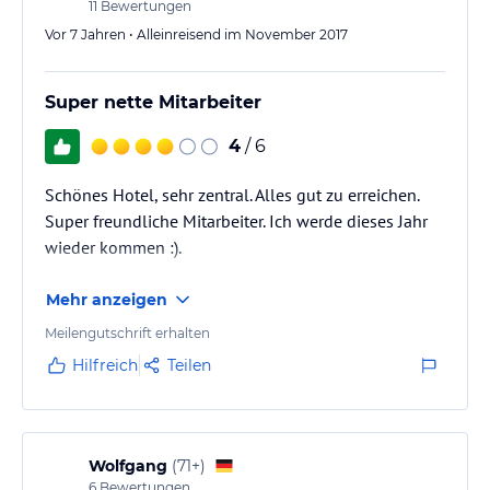
Hinweis:
Verfasst von HolidayCheck mit Hilfe von KI. Alle
11
Bewertungen
Angaben ohne Gewähr. Bitte lies vor der Buchung die
Vor 7 Jahren • Alleinreisend im November 2017
verbindlichen
Angebotsdetails
des jeweiligen Veranstalters.
Super nette Mitarbeiter
4
/ 6
Schönes Hotel, sehr zentral. Alles gut zu erreichen.
Super freundliche Mitarbeiter. Ich werde dieses Jahr
wieder kommen :).
Mehr anzeigen
Meilengutschrift erhalten
Hilfreich
Teilen
Wolfgang
(
71+
)
6
Bewertungen