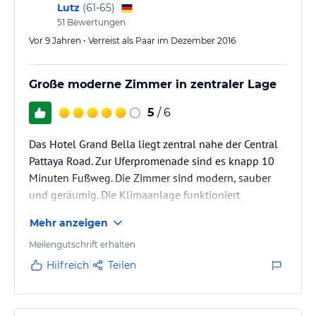
Lutz
(
61-65
)
51
Bewertungen
Vor 9 Jahren • Verreist als Paar im Dezember 2016
Große moderne Zimmer in zentraler Lage
5
/ 6
Das Hotel Grand Bella liegt zentral nahe der Central
Pattaya Road. Zur Uferpromenade sind es knapp 10
Minuten Fußweg. Die Zimmer sind modern, sauber
und geräumig. Die Klimaanlage funktioniert
einwandfrei ein Safe ist vorhanden.
Mehr anzeigen
Der Ein- und Auscheckvorgang ist bedingt durch die
Meilengutschrift erhalten
in bar zu hinterlegende Kaution von 500 Bath etwas
Hilfreich
Teilen
umständlich und zeitaufwendig. Das kostenfreie
WLAN muss separat freigeschaltet werden.