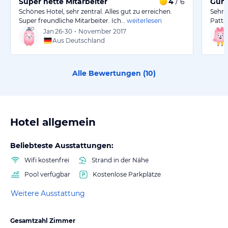
Super nette Mitarbeiter
4
/ 6
Güns
Schönes Hotel, sehr zentral. Alles gut zu erreichen.
Sehr 
Super freundliche Mitarbeiter. Ich…
weiterlesen
Patta
Jan
26-30
•
November 2017
Aus Deutschland
Alle Bewertungen (
10
)
Hotel allgemein
Beliebteste Ausstattungen:
Wifi kostenfrei
Strand in der Nähe
Pool verfügbar
Kostenlose Parkplätze
Weitere Ausstattung
Gesamtzahl Zimmer