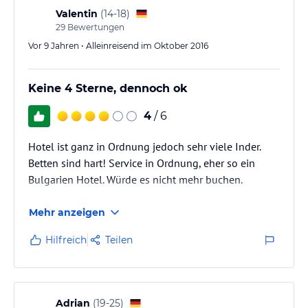
Die Gästestruktur besteht aus Paaren, alleinreisenden
Valentin
(
14-18
)
29
Bewertungen
Männern mit ihren thailändischen Freundinnen…
Vor 9 Jahren • Alleinreisend im Oktober 2016
Keine 4 Sterne, dennoch ok
4
/ 6
Hotel ist ganz in Ordnung jedoch sehr viele Inder.
Betten sind hart! Service in Ordnung, eher so ein
Bulgarien Hotel. Würde es nicht mehr buchen.
Mehr anzeigen
Hilfreich
Teilen
Adrian
(
19-25
)