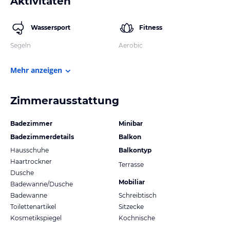
Aktivitäten
Wassersport
Fitness
Segeln
Aerobic
Mehr anzeigen
Zimmerausstattung
Badezimmer
Minibar
Badezimmerdetails
Balkon
Hausschuhe
Balkontyp
Haartrockner
Terrasse
Dusche
Mobiliar
Badewanne/Dusche
Badewanne
Schreibtisch
Toilettenartikel
Sitzecke
Kosmetikspiegel
Kochnische