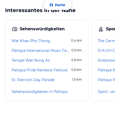
Karte
Interessantes in der Nähe
Sehenswürdigkeiten
Spor
Wat Khao Pho Thong
0,4
km
The Germ
Pattaya International Music Festival
0,5
km
D-A-CH C
Tempel Wat Nong Ao
0,6
km
Arztpraxis
Pattaya Pride Rainbow Festival
0,6
km
Pattaya 
St. Patrick's Day Parade
1,0
km
Pattaya 
Sehenswürdigkeiten in Pattaya
Sport- un