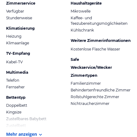
Zimmerservice
Haushaltsgeräte
Verfügbar
Mikrowelle
Stundenweise
Kaffee- und
Teezubereitungsmöglichkeiten
Klimatisierung
Kühlschrank
Heizung
Weitere Zimmerinformationen
Klimaanlage
Kostenlose Flasche Wasser
TV-Empfang
Safe
Kabel-TV
Weckservice/Wecker
Multimedia
Zimmertypen
Telefon
Familienzimmer
Fernseher
Behindertenfreundliche Zimmer
Rollstuhlgerechte Zimmer
Bettentyp
Nichtraucherzimmer
Doppelbett
Kingsize
Zustellbares Babybett
Zustellbett
Mehr anzeigen