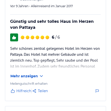
Vor 9 Jahren • Alleinreisend im Januar 2017
Günstig und sehr tolles Haus im Herzen
von Pattaya
6
/ 6
Sehr schönes zentral gelegenes Hotel im Herzen von
Pattaya. Das Hotel hat mehrer Gebäude und ist
ziemlich neu. Top gepflegt, Sehr saube und der Pool
ist im Innenhof. Zudem sehr freundliches Personal
und man hat mehrer Parkmöglichkeiten die
Mehr anzeigen
kostenfrei sind ich war sehr zufrieden, sehr günstige
Preise und sehr toll, aber man sollte auch noch
Meilengutschrift erhalten
sachen die Zimmer sind nicht sehr gut schall
Hilfreich
Teilen
gedämpft. Es kann schon etwas laut sein, man hört
zum Teil Geräusche auf dem Gang. Also wer mehr
Ruhe und Entspannung sucht sollte…