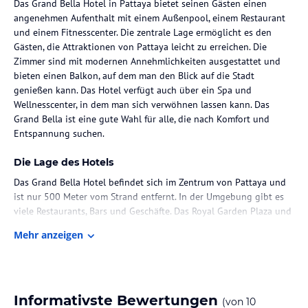
Das Grand Bella Hotel in Pattaya bietet seinen Gästen einen
angenehmen Aufenthalt mit einem Außenpool, einem Restaurant
und einem Fitnesscenter. Die zentrale Lage ermöglicht es den
Gästen, die Attraktionen von Pattaya leicht zu erreichen. Die
Zimmer sind mit modernen Annehmlichkeiten ausgestattet und
bieten einen Balkon, auf dem man den Blick auf die Stadt
genießen kann. Das Hotel verfügt auch über ein Spa und
Wellnesscenter, in dem man sich verwöhnen lassen kann. Das
Grand Bella ist eine gute Wahl für alle, die nach Komfort und
Entspannung suchen.
Die Lage des Hotels
Das Grand Bella Hotel befindet sich im Zentrum von Pattaya und
ist nur 500 Meter vom Strand entfernt. In der Umgebung gibt es
viele Restaurants, Bars und Geschäfte. Das Royal Garden Plaza und
das Alcazar Cabaret sind ebenfalls in der Nähe. Der Flughafen
Mehr anzeigen
Suvarnabhumi ist ca. 86 km entfernt.
Zimmer / Unterbringung im Hotel
Die 360 klimatisierten Zimmer im Grand Bella Hotel bieten einen
Informativste Bewertungen
(von
10
komfortablen Rückzugsort nach einem Tag voller Aktivitäten.