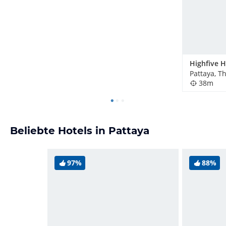
Highfive H
Pattaya, T
38m
Beliebte Hotels in Pattaya
97%
88%