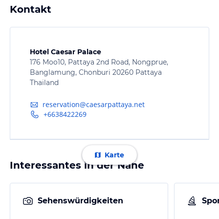
Kontakt
Hotel Caesar Palace
176 Moo10, Pattaya 2nd Road, Nongprue,
Banglamung, Chonburi 20260 Pattaya
Thailand
reservation@caesarpattaya.net
+6638422269
Karte
Interessantes in der Nähe
Sehenswürdigkeiten
Spor