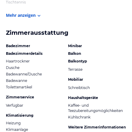
Tischtennis
Mehr anzeigen
Zimmerausstattung
Badezimmer
Minibar
Badezimmerdetails
Balkon
Haartrockner
Balkontyp
Dusche
Terrasse
Badewanne/Dusche
Mobiliar
Badewanne
Toilettenartikel
Schreibtisch
Zimmerservice
Haushaltsgeräte
Verfügbar
Kaffee- und
Teezubereitungsmöglichkeiten
Klimatisierung
Kühlschrank
Heizung
Weitere Zimmerinformationen
Klimaanlage