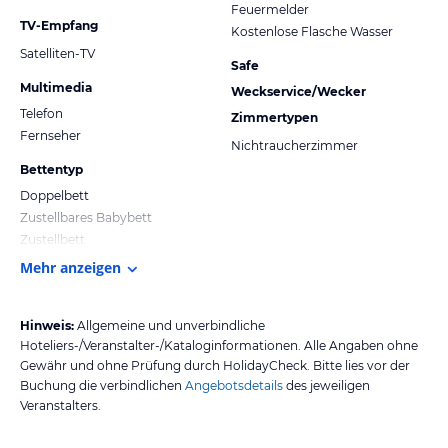
Feuermelder
TV-Empfang
Kostenlose Flasche Wasser
Satelliten-TV
Safe
Multimedia
Weckservice/Wecker
Telefon
Zimmertypen
Fernseher
Nichtraucherzimmer
Bettentyp
Doppelbett
Zustellbares Babybett
Zustellbett
Mehr anzeigen
Hinweis:
Allgemeine und unverbindliche
Hoteliers-/Veranstalter-/Kataloginformationen. Alle Angaben ohne
Gewähr und ohne Prüfung durch HolidayCheck. Bitte lies vor der
Buchung die verbindlichen
Angebotsdetails
des jeweiligen
Veranstalters.