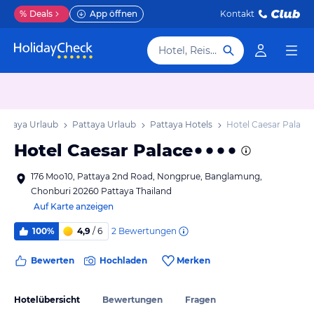
%
Deals
App öffnen
Kontakt
Hotel, Reiseziel
attaya Urlaub
Pattaya Urlaub
Pattaya Hotels
Hotel Caesar Palace
Hotel Caesar Palace
176 Moo10, Pattaya 2nd Road, Nongprue, Banglamung,
Chonburi 20260 Pattaya Thailand
Auf Karte anzeigen
2
Bewertungen
100%
4,9
/ 6
Bewerten
Hochladen
Merken
Hotelübersicht
Bewertungen
Fragen