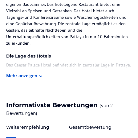
eigenen Badezimmer. Das hoteleigene Restaurant bietet eine
Vielzahl an Speisen und Getränken. Das Hotel bietet auch
Tagungs- und Konferenzräume sowie Wäschemöglichkeiten und
eine Gepäckaufbewahrung. Die zentrale Lage ermöglicht es den
Gästen, das lebhafte Nachtleben und die
Unterhaltungsmöglichkeiten von Pattaya in nur 10 Fahrminuten
zu erkunden.
Die Lage des Hotels
Das Caesar Palace Hotel befindet sich in zentraler Lage in Pattaya.
Die Gäste haben Zugang zu malerischen Stränden und einem
Mehr anzeigen
lebhaften Nachtleben in der Nähe der Unterkunft.
Zimmer / Unterbringung im Hotel
Das Hotel verfügt über 220 Zimmer, die in warmen Farben
Informativste Bewertungen
(von
2
gehalten und mit Holzmöbeln, einem Flachbild-TV, einem Safe und
einem Kühlschrank ausgestattet sind. Jedes Zimmer bietet zudem
Bewertungen)
einen Sitzbereich und entweder einen Pool- oder Stadtblick. Das
private Badezimmer ist mit einer Dusche, kostenlosen
Weiterempfehlung
Gesamtbewertung
Pflegeprodukten und Handtüchern ausgestattet.