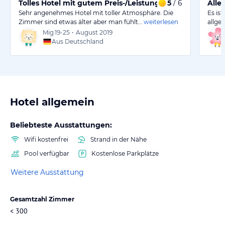
Tolles Hotel mit gutem Preis-/Leistungsverhältnis
5
/ 6
Alle
Sehr angenehmes Hotel mit toller Atmosphäre. Die
Es ist
Zimmer sind etwas älter aber man fühlt…
weiterlesen
allge
Mig
19-25
•
August 2019
Aus Deutschland
Hotel allgemein
Beliebteste Ausstattungen:
Wifi kostenfrei
Strand in der Nähe
Pool verfügbar
Kostenlose Parkplätze
Weitere Ausstattung
Gesamtzahl Zimmer
< 300