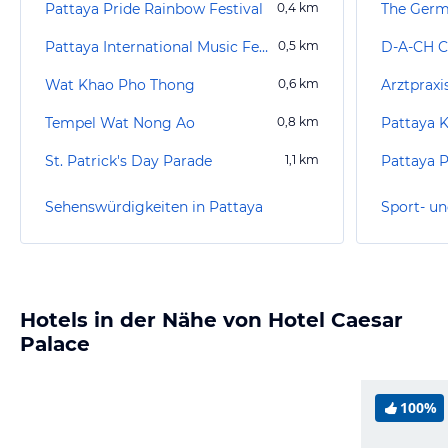
Pattaya Pride Rainbow Festival
0,4
km
The Germ
Pattaya International Music Festival
0,5
km
D-A-CH C
Wat Khao Pho Thong
0,6
km
Arztpraxis
Tempel Wat Nong Ao
0,8
km
Pattaya 
St. Patrick's Day Parade
1,1
km
Pattaya 
Sehenswürdigkeiten in Pattaya
Sport- un
Hotels in der Nähe von Hotel Caesar
Palace
100%