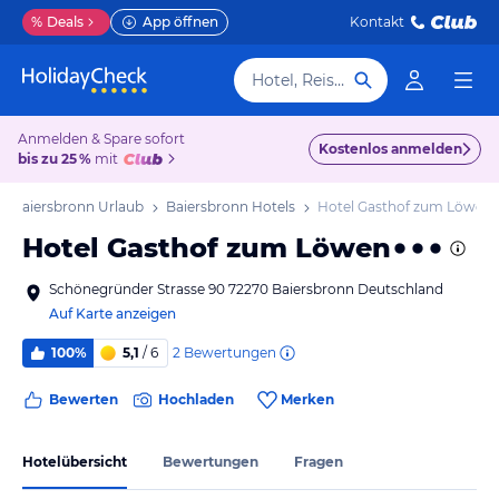
%
Deals
App öffnen
Kontakt
Hotel, Reiseziel
Anmelden & Spare sofort
Kostenlos anmelden
bis zu 25 %
mit
Baiersbronn Urlaub
Baiersbronn Hotels
Hotel Gasthof zum Löwen
Hotel Gasthof zum Löwen
Schönegründer Strasse 90 72270 Baiersbronn Deutschland
Auf Karte anzeigen
2
Bewertungen
100%
5,1
/ 6
Bewerten
Hochladen
Merken
Hotelübersicht
Bewertungen
Fragen