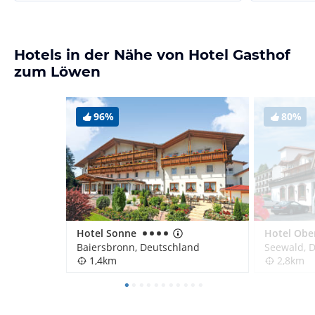
Hotels in der Nähe von Hotel Gasthof
zum Löwen
96%
80%
Hotel Sonne
Baiersbronn, Deutschland
Seewald, 
1,4km
2,8km