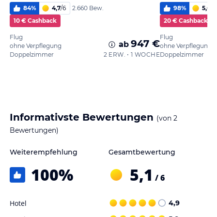
84
%
4,7
/
6
98
%
5,6
/
6
2.660 Bew.
10 € Cashback
20 € Cashback
Flug
Flug
947 €
ab
ohne Verpflegung
ohne Verpflegung
Doppelzimmer
2 ERW. • 1 WOCHE
Doppelzimmer
Informativste Bewertungen
(von
2
Bewertungen)
Weiterempfehlung
Gesamtbewertung
100
%
5,1
/ 6
Hotel
4,9