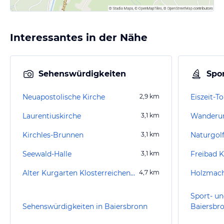
Interessantes in der Nähe
Sehenswürdigkeiten
Spor
Neuapostolische Kirche
2,9
km
Eiszeit-T
Laurentiuskirche
3,1
km
Kirchles-Brunnen
3,1
km
Naturgol
Seewald-Halle
3,1
km
Freibad K
Alter Kurgarten Klosterreichenbach
4,7
km
Holzmach
Sport- un
Sehenswürdigkeiten in Baiersbronn
Baiersbr