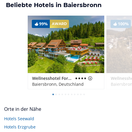
Beliebte Hotels in Baiersbronn
99%
100%
AWARD
Wellnesshotel Forsthaus Auerhahn
Baiersbronn, Deutschland
Baiersbro
Orte in der Nähe
Hotels
Seewald
Hotels
Erzgrube