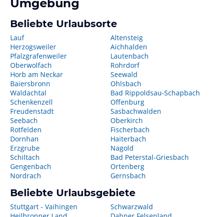
Umgebung
Beliebte Urlaubsorte
Lauf
Altensteig
Herzogsweiler
Aichhalden
Pfalzgrafenweiler
Lautenbach
Oberwolfach
Rohrdorf
Horb am Neckar
Seewald
Baiersbronn
Ohlsbach
Waldachtal
Bad Rippoldsau-Schapbach
Schenkenzell
Offenburg
Freudenstadt
Sasbachwalden
Seebach
Oberkirch
Rotfelden
Fischerbach
Dornhan
Haiterbach
Erzgrube
Nagold
Schiltach
Bad Peterstal-Griesbach
Gengenbach
Ortenberg
Nordrach
Gernsbach
Beliebte Urlaubsgebiete
Stuttgart - Vaihingen
Schwarzwald
Heilbronner Land
Dahner Felsenland