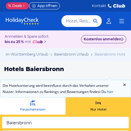
%
Deals
App öffnen
Kontakt
Hotel, Reiseziel
Anmelden & Spare sofort
Kostenlos anmelden
bis zu 25 %
mit
Baden-Württemberg Urlaub
Baiersbronn Urlaub
Baiersbronn Hotels
Hotels Baiersbronn
Die Hotelsortierung wird beeinflusst durch das Verhalten unserer
Nutzer. Informationen zu Rankings und Bewertungen findest Du
hier
Pauschalreisen
Nur Hotel
Baiersbronn