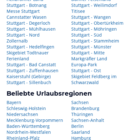
Stuttgart - Botnang
Stuttgart - Weilimdorf
Messe Stuttgart
Titisee
Cannstatter Wasen
Stuttgart - Wangen
Stuttgart - Degerloch
Stuttgart - Obertürkheim
Stuttgart - Mühlhausen
Stuttgart - Möhringen
Stuttgart - Nord
Stuttgart - Süd
Zollernalb
Stuttgart - Stammheim
Stuttgart - Hedelfingen
Stuttgart - Münster
Skigebiet Todtnauer
Stuttgart - Mitte
Ferienland
Markgräfler Land
Stuttgart - Bad Canstatt
Europa-Park
Stuttgart - Zuffenhausen
Stuttgart - Ost
Kaiserstuhl (Gebirge)
Skigebiet Feldberg im
Stuttgart - Sillenbuch
Schwarzwald
Beliebte Urlaubsregionen
Bayern
Sachsen
Schleswig-Holstein
Brandenburg
Niedersachsen
Thüringen
Mecklenburg-Vorpommern
Sachsen-Anhalt
Baden-Württemberg
Berlin
Nordrhein-Westfalen
Saarland
Rheinland-Pfalz
Hamburg