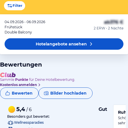
Filter
ab
376 €
04.09.2026 - 06.09.2026
Frühstück
2 ERW • 2 Nächte
Double Balcony
Hotelangebote
ansehen
Bewertungen
Sammle
Punkte
für Deine Hotelbewertung.
Kostenlos anmelden
Bewerten
Bilder hochladen
5,4
Gut
/ 6
Ruhi
Besonders gut bewertet:
Schön
Wellnessparadies
sehr 