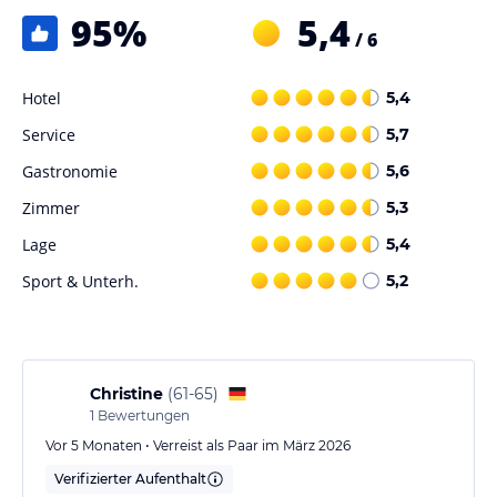
95
%
5,4
Unser Hotel beherbergt ein Restaurant, das Frühstück, Mittagessen
/ 6
und Abendessen anbietet. Hier werden Sie mit regionalen
Gerichten verwöhnt.
Hotel
5,4
Sport und Unterhaltung
Service
5,7
Das Hotel beinhaltet einen Innenpool,Whirlpool,Finische Sauna,
Gastronomie
5,6
Infrarotwärmekabine
Zimmer
5,3
Sonstige Einrichtungen und Services
Lage
5,4
Sehr freundliches und geschultes Fach-Personal.
Sport & Unterh.
5,2
Hinweis:
Allgemeine und unverbindliche
Hoteliers-/Veranstalter-/Kataloginformationen. Alle Angaben
ohne Gewähr und ohne Prüfung durch HolidayCheck. Bitte
lies vor der Buchung die verbindlichen
Angebotsdetails
des
Christine
(
61-65
)
jeweiligen Veranstalters.
1
Bewertungen
Vor 5 Monaten • Verreist als Paar im März 2026
Verifizierter Aufenthalt