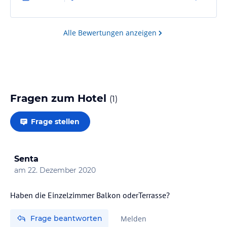
Liegebereich. Wir können das Hotel auf jeden fall
empfehlen, Wandermöglichkeiten sind gegeben
Alle Bewertungen anzeigen
Fragen zum Hotel
(
1
)
Frage stellen
Senta
am
22. Dezember 2020
Haben die Einzelzimmer Balkon oderTerrasse?
Frage beantworten
Melden