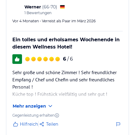
Werner
(
66-70
)
1
Bewertungen
Vor 4 Monaten • Verreist als Paar im März 2026
Ein tolles und erholsames Wochenende in
diesem Wellness Hotel!
6
/ 6
Sehr große und schöne Zimmer ! Sehr freundlicher
Empfang / Chef und Chefin und sehr freundliches
Personal !
Küche top ! Frühstück vielfältig und sehr gut !
Abendessen war schmackhaft und hat keine Wünsche
Mehr anzeigen
offen gelassen! Es war alles sehr schmackhaft!! Der
Wellness Bereich hat alles was das Herz begehrt !
Gegenleistung erhalten
Viele Saunen im Außenbereich mit Garten und innen
Hilfreich
Teilen
mit großem Hallenbad mit Whirlpool ! Eine wohlfühl