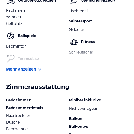
Outdoor-Aktivitäten
Vergnügungssport
Radfahren
Tischtennis
Wandern
Wintersport
Golfplatz
Skilaufen
Ballspiele
Fitness
Badminton
Schließfächer
Tennisplatz
Mehr anzeigen
Zimmerausstattung
Badezimmer
Minibar inklusive
Badezimmerdetails
Nicht verfügbar
Haartrockner
Balkon
Dusche
Balkontyp
Badewanne