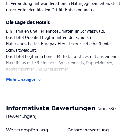
In Verbindung mit wunderschönen Naturgegebenheiten, stellt
unser Hotel den idealen Ort für Entspannung dar.
Die Lage des Hotels
Ein Familien und Ferienhotel, mitten im Schwarzwald.
Das Hotel Ödenhof liegt inmitten der schönsten
Naturlandschaften Europas. Hier atmen Sie die berühmte
Schwarzwaldluft.
Das Hotel liegt im schönen Mitteltal und besteht aus einem
Haupthaus mit 39 Zimmern. Appartements, Doppelzimmer,
Komfortzimmer und Einzelzimmer.
Mehr anzeigen
Zimmer / Unterbringung im Hotel
Alle Räume sind großzügig und in einem eleganten, klassischen
Stil eingerichtet. Lichte Balkone und Terrassen bieten einen
herrlichen Blick in den grünen Schwarzwald. Die Qualität der
Informativste Bewertungen
(von
780
Materialien und der Sinn für angenehme und wertvolle Details
sorgen für eine Atmosphäre, die von Klarheit und Harmonie
Bewertungen)
geprägt ist.
Weiterempfehlung
Gesamtbewertung
Gastronomie im Hotel