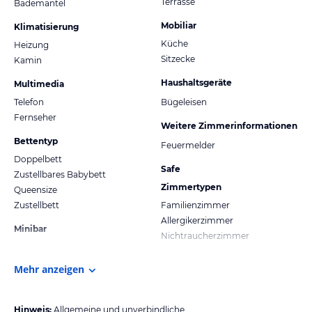
Terrasse
Bademantel
Mobiliar
Klimatisierung
Küche
Heizung
Sitzecke
Kamin
Haushaltsgeräte
Multimedia
Telefon
Bügeleisen
Fernseher
Weitere Zimmerinformationen
Bettentyp
Feuermelder
Doppelbett
Safe
Zustellbares Babybett
Zimmertypen
Queensize
Zustellbett
Familienzimmer
Allergikerzimmer
Minibar
Nichtraucherzimmer
Mehr anzeigen
Hinweis:
Allgemeine und unverbindliche