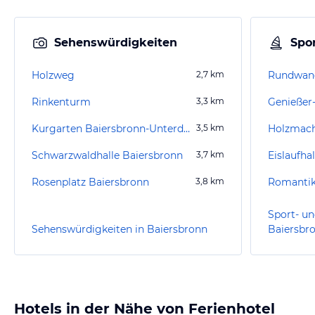
Sehenswürdigkeiten
Spor
Holzweg
2,7
km
Rundwand
Rinkenturm
3,3
km
Genießer
Kurgarten Baiersbronn-Unterdorf
3,5
km
Holzmach
Schwarzwaldhalle Baiersbronn
3,7
km
Eislaufha
Rosenplatz Baiersbronn
3,8
km
Romantik
Sport- un
Sehenswürdigkeiten in Baiersbronn
Baiersbr
Hotels in der Nähe von Ferienhotel