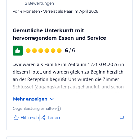
2
Bewertungen
Vor 4 Monaten • Verreist als Paar im April 2026
Gemütliche Unterkunft mit
hervorragendem Essen und Service
6
/ 6
..wir waren als Familie im Zeitraum 12.-17.04.2026 in
diesem Hotel, und wurden gleich zu Beginn herzlich
an der Rezeption begrüßt. Uns wurden die Zimmer
Schlüssel (Zugangskarten) ausgehändigt, und schon
konnten wir unser gebuchtes Doppelzimmer ca. 32
Mehr anzeigen
m2 begutachten. Es war sehr gemütlich eingerichtet,
und auch die Betten (Matratzen) waren sehr gut.
Gegenleistung erhalten
Zudem hatten wir einen Balkon mit Blick in die
Hilfreich
Teilen
Landschaft. Gebucht hatten wir HP, und das
Frühstücksbuffet sowie das Abendessen mit 3
Auswahlgerichten sowie immer…