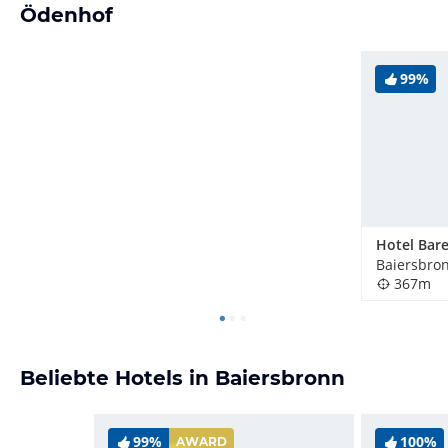
Ödenhof
99%
Hotel Bare
Baiersbro
367m
Beliebte Hotels in Baiersbronn
99%
100%
AWARD