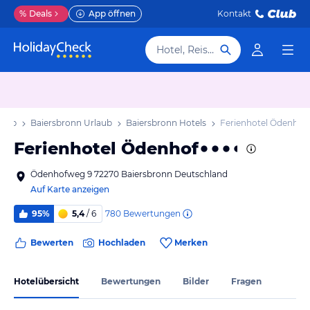
%
Deals
App öffnen
Kontakt
Hotel, Reiseziel
laub
Baiersbronn Urlaub
Baiersbronn Hotels
Ferienhotel Ödenhof
Ferienhotel Ödenhof
Ödenhofweg 9 72270 Baiersbronn Deutschland
Auf Karte anzeigen
780
Bewertungen
95%
5,4
/ 6
Bewerten
Hochladen
Merken
Hotelübersicht
Bewertungen
Bilder
Fragen