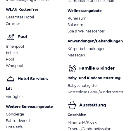
Dampfbad/Türkisches Bad
WLAN Kostenfrei
Wellnessangebote
Gesamtes Hotel
Ruheraum
Zimmer
Solarium
Spa & Wellnesscenter
Pool
Anwendungen/Behandlungen
Innenpool
Körperbehandlungen
beheizt
Massagen
Pool
Whirlpool
Familie & Kinder
Baby- und Kinderausstattung
Hotel Services
Babyschutzgitter
Lift
Kostenlose Baby-/Kinderbetten
Verfügbar
Ausstattung
Weitere Serviceangebote
Concierge
Geschäfte
Fahrradverleih
Minimarkt/Kiosk
Hotelsafe
Friseur-/Schönheitssalon