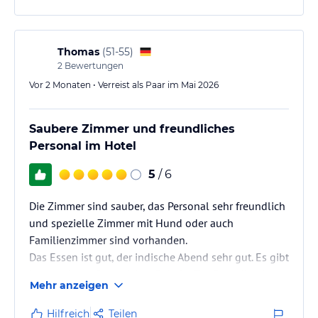
Thomas
(
51-55
)
2
Bewertungen
Vor 2 Monaten • Verreist als Paar im Mai 2026
Saubere Zimmer und freundliches
Personal im Hotel
5
/ 6
Die Zimmer sind sauber, das Personal sehr freundlich
und spezielle Zimmer mit Hund oder auch
Familienzimmer sind vorhanden.
Das Essen ist gut, der indische Abend sehr gut. Es gibt
immer ein umfangreiches Salatbuffet. Der teilweise
Mehr anzeigen
neu gebaute Wellnessbereich ist sehr schön, für
jeden findet sich die passende Sauna oder
Hilfreich
Teilen