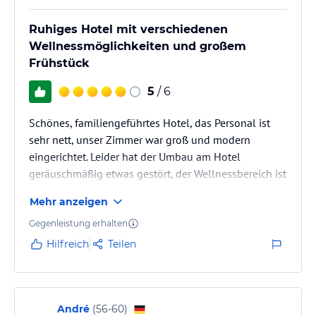
Ruhiges Hotel mit verschiedenen
Wellnessmöglichkeiten und großem
Frühstück
5
/ 6
Schönes, familiengeführtes Hotel, das Personal ist
sehr nett, unser Zimmer war groß und modern
eingerichtet. Leider hat der Umbau am Hotel
geräuschmäßig etwas gestört, der Wellnessbereich ist
nach der Erneuerung auch super, verschiedene
Mehr anzeigen
Saunen, Schwimmbad und Wirlpool sind vorhanden.
Das Frühstücksangebot lässt keine Wünsche offen.
Gegenleistung erhalten
Wer möchte kann Halbpension dazu buchen. Die
Hilfreich
Teilen
Gerichte, die wir gegessen haben, waren ebenfalls
sehr gut.
Preis/Leistungsverhältnis stimmen.
André
(
56-60
)