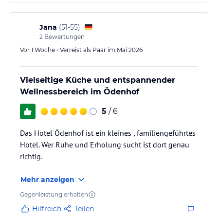
Oase die man genießen kann von Gestaltung und
Sauberkeit ! Rund um ein gutes Wellness Hotel das
ich immer…
Jana
(
51-55
)
2
Bewertungen
Vor 1 Woche • Verreist als Paar im Mai 2026
Vielseitige Küche und entspannender
Wellnessbereich im Ödenhof
5
/ 6
Das Hotel Ödenhof ist ein kleines , familiengeführtes
Hotel. Wer Ruhe und Erholung sucht ist dort genau
richtig.
Mehr anzeigen
Gegenleistung erhalten
Hilfreich
Teilen