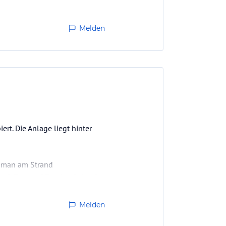
Melden
rt. Die Anlage liegt hinter
n man am Strand
n 2 Tage auf Tauchsafari auf
Melden