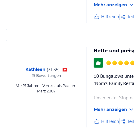
Mehr anzeigen
Hilfreich
Tei
Nette und preis
Kathleen
(
31-35
)
10 Bungalows unters
19
Bewertungen
"Nom's Family Resta
Vor 19 Jahren • Verreist als Paar im
März 2007
Unser erster Stop 
herumlümmeln und So
Mehr anzeigen
den Similans. Gepä
Father & Son unter
Hilfreich
Tei