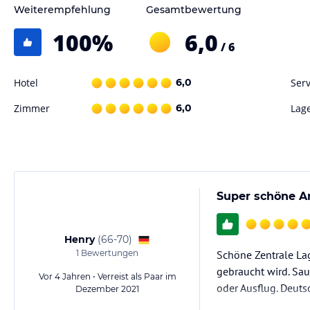
Weiterempfehlung
Gesamtbewertung
100
%
6,0
/ 6
Hotel
6,0
Serv
Zimmer
6,0
Lag
Super schöne A
Henry
(
66-70
)
1
Bewertungen
Schöne Zentrale Lag
gebraucht wird. Sa
Vor 4 Jahren • Verreist als Paar im
oder Ausflug. Deuts
Dezember 2021