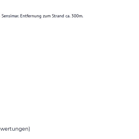
Sensimar. Entfernung zum Strand ca. 300m.
u.
ataloginformationen. Alle Angaben ohne
uchung die verbindlichen
Angebotsdetails
des
wertungen)