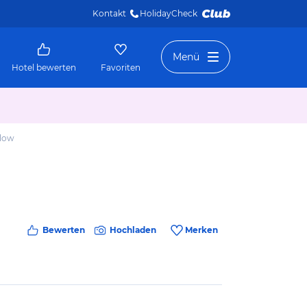
Kontakt
HolidayCheck 
Menü
Hotel bewerten
Favoriten
alow
Bewerten
Hochladen
Merken