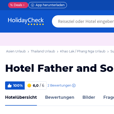
%
Deals
App herunterladen
Asien Urlaub
Thailand Urlaub
Khao Lak / Phang Nga Urlaub
Su
Hotel Father and S
100%
6,0
/ 6
2
Bewertungen
Hotelübersicht
Bewertungen
Bilder
Frag