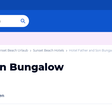
nset Beach Urlaub
Sunset Beach Hotels
Hotel Father and Son Bung
on Bungalow
en