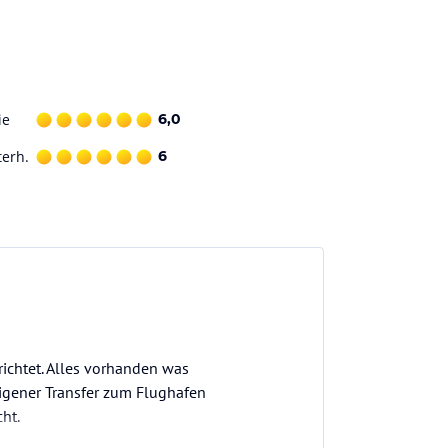
ie
6,0
terh.
6
richtet. Alles vorhanden was
igener Transfer zum Flughafen
ht.