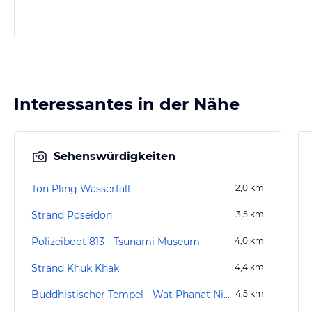
Interessantes in der Nähe
Sehenswürdigkeiten
Ton Pling Wasserfall
2,0
km
Strand Poseidon
3,5
km
Polizeiboot 813 - Tsunami Museum
4,0
km
Strand Khuk Khak
4,4
km
Buddhistischer Tempel - Wat Phanat Nikhom
4,5
km