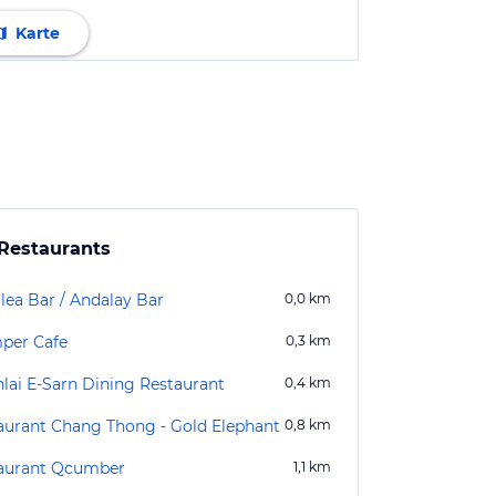
Karte
Restaurants
lea Bar / Andalay Bar
0,0
km
per Cafe
0,3
km
lai E-Sarn Dining Restaurant
0,4
km
aurant Chang Thong - Gold Elephant
0,8
km
aurant Qcumber
1,1
km