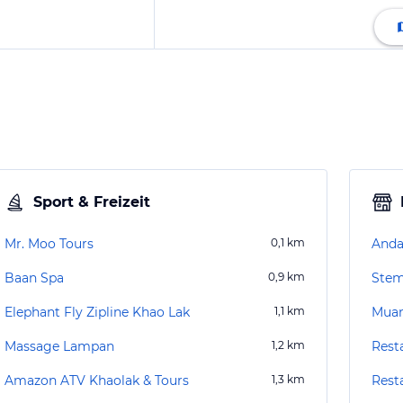
Sport & Freizeit
Mr. Moo Tours
0,1
km
Anda
Baan Spa
0,9
km
Stem
Elephant Fly Zipline Khao Lak
1,1
km
Muan
Massage Lampan
1,2
km
Rest
Amazon ATV Khaolak & Tours
1,3
km
Rest