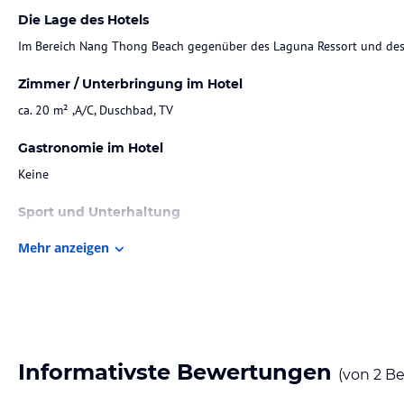
Die Lage des Hotels
Im Bereich Nang Thong Beach gegenüber des Laguna Ressort und des 
Zimmer / Unterbringung im Hotel
ca. 20 m² ,A/C, Duschbad, TV
Gastronomie im Hotel
Keine
Sport und Unterhaltung
Ab der Saison 2013/14 steht soll ein Pool zur Verfügung stehen. In Ba
Mehr anzeigen
Sonstige Einrichtungen und Services
Frühstück morgens zwischen 8:00 - 9:30 Uhr
Hinweis:
Allgemeine und unverbindliche Hoteliers-/Veranstalter-/K
Informativste Bewertungen
Gewähr und ohne Prüfung durch HolidayCheck. Bitte lies vor der B
(von
2
Be
jeweiligen Veranstalters.