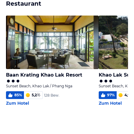
Restaurant
Baan Krating Khao Lak Resort
Khao Lak Sun
Sunset Beach, Khao Lak / Phang Nga
Sunset Beach, Khao
85
%
5,2
/
6
97
%
4,9
/
6
128 Bew.
Zum Hotel
Zum Hotel