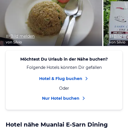
Bild melden
Bild m
von Silvio
von Silvio
Möchtest Du Urlaub in der Nähe buchen?
Folgende Hotels könnten Dir gefallen
Hotel & Flug buchen
Oder
Nur Hotel buchen
Hotel nähe Muanlai E-Sarn Dining