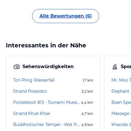
Alle Bewertungen (6)
Interessantes in der Nähe
Sehenswürdigkeiten
Spor
Ton Pling Wasserfall
Mr. Moo 
1,7
km
Strand Poseidon
Elephant 
3,2
km
Polizeiboot 813 - Tsunami Museum
Baan Spa
4,4
km
Strand Khuk Khak
Massage
4,7
km
Buddhistischer Tempel - Wat Phanat Nikhom
Khaolak 
4,9
km