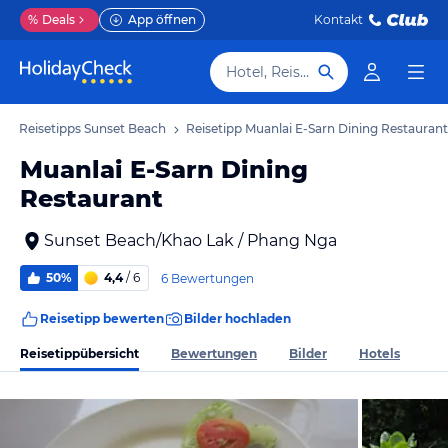
%
Deals
App öffnen
Kontakt
Hotel, Reiseziel
Reisetipps Sunset Beach
Reisetipp Muanlai E-Sarn Dining Restaurant
Muanlai E-Sarn Dining
Restaurant
Sunset Beach/Khao Lak / Phang Nga
50%
4,4
/ 6
6 Bewertungen
Reisetipp bewerten
Bilder hochladen
Reisetippübersicht
Bewertungen
Bilder
Hotels