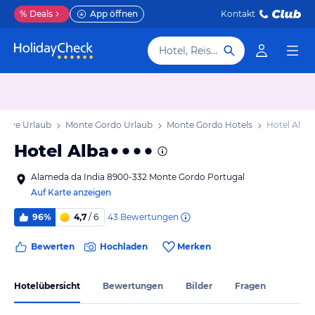
%
Deals
App öffnen
Kontakt
Hotel, Reiseziel
garve Urlaub
Monte Gordo Urlaub
Monte Gordo Hotels
Hotel Alba
Hotel Alba
Alameda da India 8900-332 Monte Gordo Portugal
Auf Karte anzeigen
43
Bewertungen
96%
4,7
/ 6
Bewerten
Hochladen
Merken
Hotelübersicht
Bewertungen
Bilder
Fragen