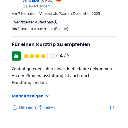
Alibaba
(
61-65
)
Hochsommer ! Dann etwas weiter weg parken, dann
2
Bewertungen
ist es immernoch …
Vor 7 Monaten • Verreist als Paar im Dezember 2025
Verifizierter Aufenthalt
Standard Apartment (Balkon)
Für einen Kurztrip zu empfehlen
4
/ 6
Zentral gelegen, aber etwas in die Jahre gekommen .
An der Zimmerausstattung ist auch noch
Handlungsbedarf.
Mehr anzeigen
Hilfreich
Teilen