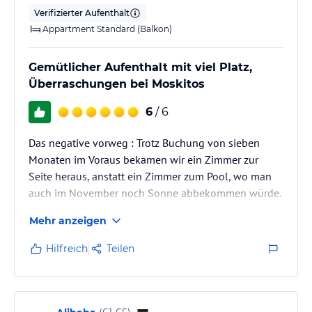
Verifizierter Aufenthalt
Appartment Standard (Balkon)
Gemütlicher Aufenthalt mit viel Platz,
Überraschungen bei Moskitos
6
/ 6
Das negative vorweg : Trotz Buchung von sieben
Monaten im Voraus bekamen wir ein Zimmer zur
Seite heraus, anstatt ein Zimmer zum Pool, wo man
auch im November noch Sonne abbekommen würde.
Das Appartement war super !
Mehr anzeigen
Aufgrund der Nähe zum Naturschutzgebiet, wurden
Hilfreich
Teilen
wir von Moskitos heimgesucht !!! Also abends schon
die Gardinen zu !
Parkgebühren zahlt man nur zwei Monate im