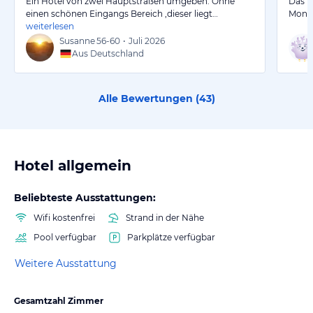
Ein Hotel von zwei Hauptstraßen umgeben. Ohne
Das n
einen schönen Eingangs Bereich ,dieser liegt…
Monat
weiterlesen
Susanne
56-60
•
Juli 2026
Aus Deutschland
Alle Bewertungen (
43
)
Hotel allgemein
Beliebteste Ausstattungen:
Wifi kostenfrei
Strand in der Nähe
Pool verfügbar
Parkplätze verfügbar
Weitere Ausstattung
Gesamtzahl Zimmer