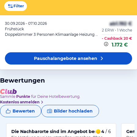
Filter
ab
1.192 €
30.09.2026 - 07.10.2026
Frühstück
2 ERW • 1 Woche
Doppelzimmer 3 Personen Klimaanlage Heizung Bad oder Dusche Balk
- Cashback
20 €
1.172 €
Pauschalangebote
ansehen
Bewertungen
Sammle
Punkte
für Deine Hotelbewertung.
Kostenlos anmelden
Bewerten
Bilder hochladen
Die Nachbarorte sind im Angebot besser
4
/ 6
Gemü