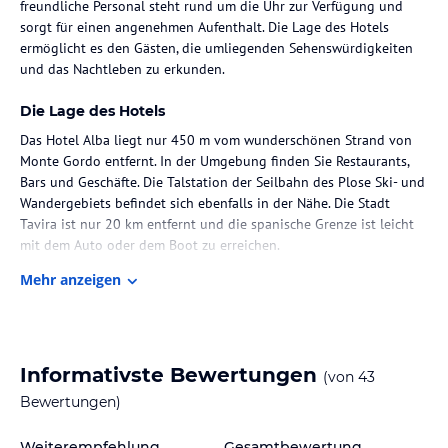
freundliche Personal steht rund um die Uhr zur Verfügung und
sorgt für einen angenehmen Aufenthalt. Die Lage des Hotels
ermöglicht es den Gästen, die umliegenden Sehenswürdigkeiten
und das Nachtleben zu erkunden.
Die Lage des Hotels
Das Hotel Alba liegt nur 450 m vom wunderschönen Strand von
Monte Gordo entfernt. In der Umgebung finden Sie Restaurants,
Bars und Geschäfte. Die Talstation der Seilbahn des Plose Ski- und
Wandergebiets befindet sich ebenfalls in der Nähe. Die Stadt
Tavira ist nur 20 km entfernt und die spanische Grenze ist leicht
mit dem Auto oder dem Boot zu erreichen.
Mehr anzeigen
Zimmer / Unterbringung im Hotel
Das Hotel Alba bietet klimatisierte Zimmer und Apartments mit TV
und geräumigem Balkon. Die Zimmer sind mit Holzmöbeln und
Fliesenböden ausgestattet. Die Apartments verfügen über einen
Informativste Bewertungen
(von
43
Essbereich, eine Küchenzeile und ein eigenes Bad. Alle Zimmer
haben entweder ein Doppelbett oder zwei Einzelbetten und eine
Bewertungen)
Minibar.
Weiterempfehlung
Gesamtbewertung