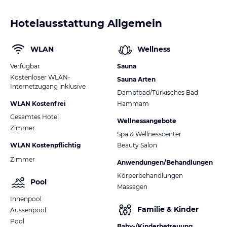
Hotelausstattung Allgemein
WLAN
Wellness
Verfügbar
Sauna
Kostenloser WLAN-
Sauna Arten
Internetzugang inklusive
Dampfbad/Türkisches Bad
WLAN Kostenfrei
Hammam
Gesamtes Hotel
Wellnessangebote
Zimmer
Spa & Wellnesscenter
WLAN Kostenpflichtig
Beauty Salon
Zimmer
Anwendungen/Behandlungen
Körperbehandlungen
Pool
Massagen
Innenpool
Familie & Kinder
Aussenpool
Pool
Baby-/Kinderbetreuung