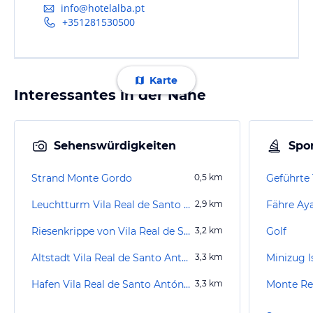
info@hotelalba.pt
+351281530500
Karte
Interessantes in der Nähe
Sehenswürdigkeiten
Spor
Strand Monte Gordo
0,5
km
Geführte 
Leuchtturm Vila Real de Santo António
2,9
km
Fähre Ay
Riesenkrippe von Vila Real de Santo António
3,2
km
Golf
Altstadt Vila Real de Santo António
3,3
km
Minizug I
Hafen Vila Real de Santo António
3,3
km
Monte Rei