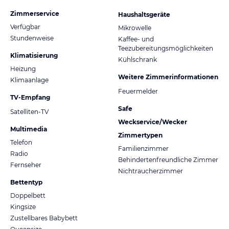
Zimmerservice
Haushaltsgeräte
Verfügbar
Mikrowelle
Stundenweise
Kaffee- und
Teezubereitungsmöglichkeiten
Klimatisierung
Kühlschrank
Heizung
Weitere Zimmerinformationen
Klimaanlage
Feuermelder
TV-Empfang
Safe
Satelliten-TV
Weckservice/Wecker
Multimedia
Zimmertypen
Telefon
Familienzimmer
Radio
Behindertenfreundliche Zimmer
Fernseher
Nichtraucherzimmer
Bettentyp
Doppelbett
Kingsize
Zustellbares Babybett