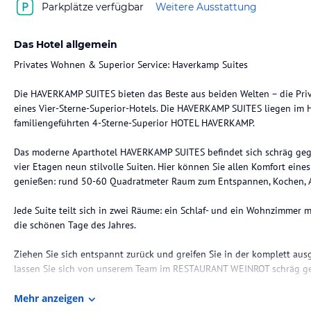
Parkplätze verfügbar
Weitere Ausstattung
Das Hotel allgemein
Privates Wohnen & Superior Service: Haverkamp Suites
Die HAVERKAMP SUITES bieten das Beste aus beiden Welten – die Priv
eines Vier-Sterne-Superior-Hotels. Die HAVERKAMP SUITES liegen i
familiengeführten 4-Sterne-Superior HOTEL HAVERKAMP.
Das moderne Aparthotel HAVERKAMP SUITES befindet sich schräg g
vier Etagen neun stilvolle Suiten. Hier können Sie allen Komfort ein
genießen: rund 50-60 Quadratmeter Raum zum Entspannen, Kochen, A
Jede Suite teilt sich in zwei Räume: ein Schlaf- und ein Wohnzimmer 
die schönen Tage des Jahres.
Ziehen Sie sich entspannt zurück und greifen Sie in der komplett aus
lassen Sie sich von unserem Team im RESTAURANT WEINROT schräg 
Gästen steht der Wellnessbereich im Hotel HAVERKAMP mit Schwimmba
Mehr anzeigen