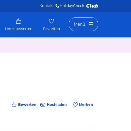
Kontakt
HolidayCheck 
Menü
Hotel bewerten
Favoriten
Bewerten
Hochladen
Merken