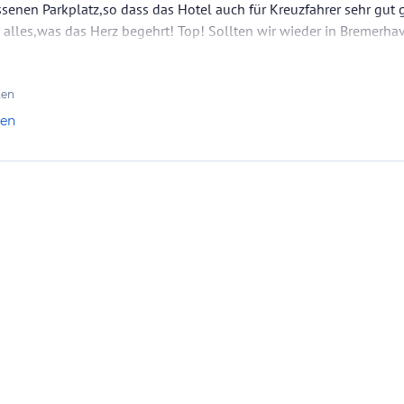
enen Parkplatz,so dass das Hotel auch für Kreuzfahrer sehr gut g
ataloginformationen. Alle Angaben ohne
uchung die verbindlichen
 alles,was das Herz begehrt! Top! Sollten wir wieder in Bremerhave
Angebotsdetails
des
ten
len