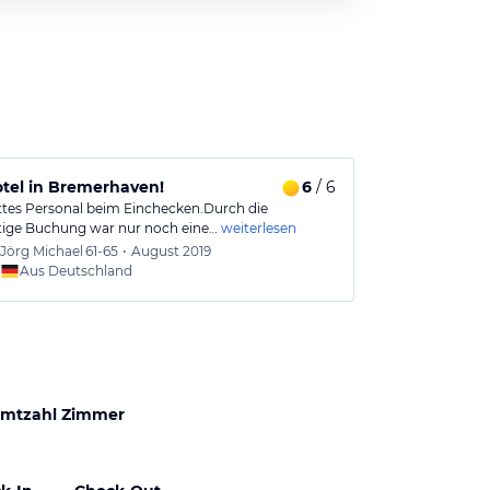
tel in Bremerhaven!
6
/ 6
ttes Personal beim Einchecken.Durch die
stige Buchung war nur noch eine…
weiterlesen
Jörg Michael
61-65
•
August 2019
Aus Deutschland
mtzahl Zimmer