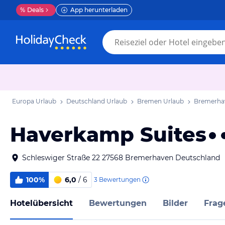
%
Deals
App herunterladen
Europa Urlaub
Deutschland Urlaub
Bremen Urlaub
Bremerha
Haverkamp Suites
Schleswiger Straße 22 27568 Bremerhaven Deutschland
100%
6,0
/ 6
3
Bewertungen
Hotelübersicht
Bewertungen
Bilder
Frag