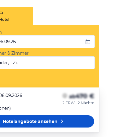
Hotel
m
06.09.26
mer & Zimmer
der, 1 Zi.
470 €
 06.09.2026
ab
2 ERW • 2 Nächte
sonen)
Hotelangebote
ansehen