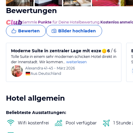
Bewertungen
Sammle
Punkte
für Deine Hotelbewertung.
Kostenlos anmel
Bewerten
Bilder hochladen
Moderne Suite in zentraler Lage mit exzellentem Servic
6
/ 6
Tolle Suite in einem sehr modernen schicken Hotel direkt in
der Innenstadt. Wir kommen…
weiterlesen
Alexandra
41-45
•
März 2026
Aus Deutschland
Hotel allgemein
Beliebteste Ausstattungen:
Wifi kostenfrei
Pool verfügbar
1 Stunde