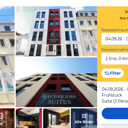
Nur 
Reisezeitrau
04.09.26 - 
Reiseteilneh
2 Erw, 0 Kin
vom Hotelier, August 2022
Filter
04.09.2026 -
Frühstück
Suite (2 Per
vom Hotelier, April 2018
Alle Bilder
(
40
)