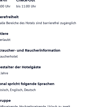
k-In
Check-Out
:00 Uhr
bis 11:00 Uhr
erefreiheit
 alle Bereiche des Hotels sind barrierefrei zugänglich
tiere
 erlaubt
traucher- und Raucherinformation
raucherhotel
estalter der Hotelgäste
 Jahre
onal spricht folgende Sprachen
ösisch, Englisch, Deutsch
gruppe
äftsreisende, Hochzeitsreisende, Urlaub zu zweit,