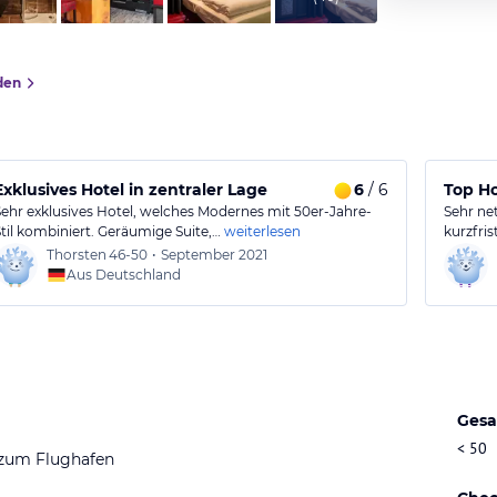
den
e
Exklusives Hotel in zentraler Lage
6
/ 6
Top Ho
Sehr exklusives Hotel, welches Modernes mit 50er-Jahre-
Sehr ne
Stil kombiniert. Geräumige Suite,…
weiterlesen
kurzfri
Thorsten
46-50
•
September 2021
Aus Deutschland
Gesa
< 50
 zum Flughafen