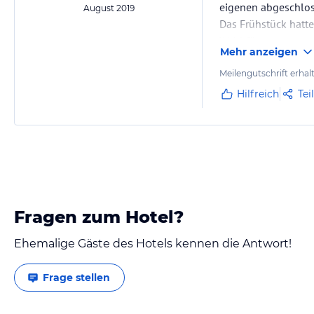
eigenen abgeschloss
Hinweis:
Allgemeine und unverbindliche Hoteliers-/Veranstalter-/K
August 2019
Gewähr und ohne Prüfung durch HolidayCheck. Bitte lies vor der B
Das Frühstück hatte
jeweiligen Veranstalters.
Wahl für uns.
Mehr anzeigen
Meilengutschrift erhal
Hilfreich
Tei
Fragen zum Hotel?
Ehemalige Gäste des Hotels kennen die Antwort!
Frage stellen