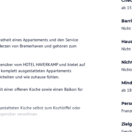
Chec
ab 15
Barri
Nicht
atheit eines Appartements und den Service
Haus
m Herzen von Bremerhaven und gehören zum
Nicht
Nich
egenüber vom HOTEL HAVERKAMP und bietet auf
Nicht
es komplett ausgestatteten Appartements
rbeiten und wie zuhause fühlen.
Mind
mit einer offenen Küche sowie einen Balkon für
ab 18
Pers
gestatteten Küche selbst zum Kochlöffel oder
Franz
gegenüber verwöhnen.
Ziel
d und Sauna kostenfrei offen.
Gesch