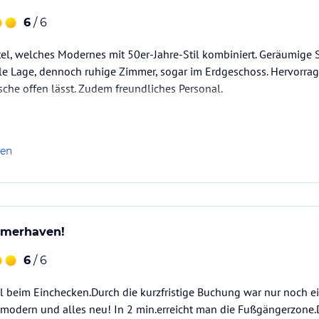
bis zum Rumpsteak vom Grill, Pizza aus dem
6
/ 6
d als nur Gemüsebeilagen.
el, welches Modernes mit 50er-Jahre-Stil kombiniert. Geräumige S
ale Lage, dennoch ruhige Zimmer, sogar im Erdgeschoss. Hervorra
 der Fußgängerzone entfernt. In der Nähe
che offen lässt. Zudem freundliches Personal.
tigsten Attraktionen der Seestadt wie die
s Deutsche Schiffahrtsmuseum oder der Zoo am
 Sauna steht Gästen der Suiten kostenfrei
len
 den Service eines Vier-Sterne-Superior Hotels:
rne für Sie da. Hier erhalten Sie auch Tipps
remerhaven!
ter, Rundfahrten etc.
6
/ 6
r Bademäntel und Schlappen gerne an der
l beim Einchecken.Durch die kurzfristige Buchung war nur noch e
modern und alles neu! In 2 min.erreicht man die Fußgängerzone.D