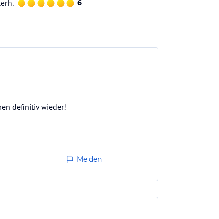
terh.
6
en definitiv wieder!
Melden