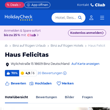
%
Deals
App öffnen
Kontakt
Hotel, Reiseziel
Anmelden & Spare sofort
Kostenlos anmelden
bis zu 25 %
mit
rlaub
Binz auf Rügen Urlaub
Binz auf Rügen Hotels
Haus Felicitas
Haus Felicitas
Wylichstraße 15 18609 Binz Deutschland
Auf Karte anzeigen
20
Bewertungen
70%
4,9
/ 6
Bewerten
Hochladen
Merken
Hotelübersicht
Bewertungen
Bilder
Fragen