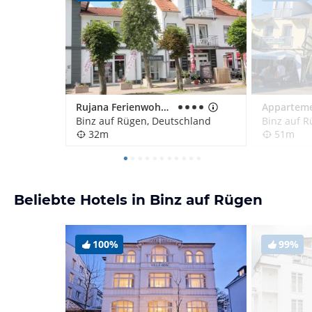
Rujana Ferienwohnungen - Haus Min Hüsung
Binz auf Rügen, Deutschland
Binz auf R
32m
51m
Beliebte Hotels in Binz auf Rügen
100%
99%