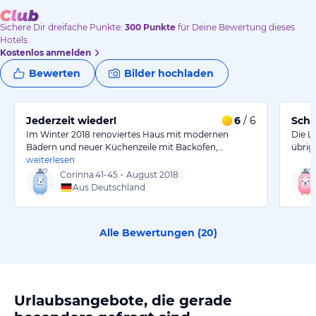
Sichere Dir
dreifache
Punkte:
300
Punkte
für Deine Bewertung dieses
Hotels.
Kostenlos anmelden
Bewerten
Bilder hochladen
Jederzeit wieder!
6
/ 6
Scha
Im Winter 2018 renoviertes Haus mit modernen
Die L
Bädern und neuer Küchenzeile mit Backofen,…
übrig
weiterlesen
Corinna
41-45
•
August 2018
Aus Deutschland
Alle Bewertungen (
20
)
Urlaubsangebote, die gerade