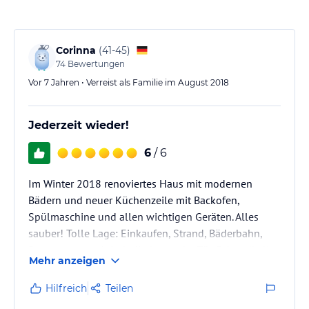
Corinna
(
41-45
)
74
Bewertungen
Vor 7 Jahren • Verreist als Familie im August 2018
Jederzeit wieder!
6
/ 6
Im Winter 2018 renoviertes Haus mit modernen
Bädern und neuer Küchenzeile mit Backofen,
Spülmaschine und allen wichtigen Geräten. Alles
sauber! Tolle Lage: Einkaufen, Strand, Bäderbahn,
Restaurants praktisch direkt vor der Tür. Fahrradkeller
Mehr anzeigen
und gebührenpflichtige Parkplätze vorhanden. Wir
würden wiederkommen.
Hilfreich
Teilen