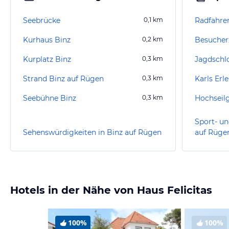
Seebrücke
0,1
km
Radfahre
Kurhaus Binz
0,2
km
Kurplatz Binz
0,3
km
Strand Binz auf Rügen
0,3
km
Karls Erl
Seebühne Binz
0,3
km
Hochseil
Sport- un
Sehenswürdigkeiten in Binz auf Rügen
auf Rüge
Hotels in der Nähe von Haus Felicitas
100%
100%