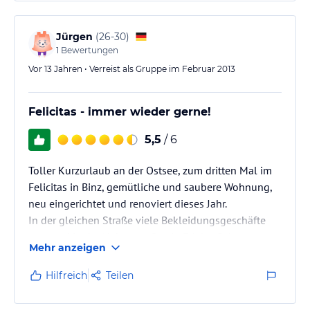
Jürgen
(
26-30
)
1
Bewertungen
Vor 13 Jahren • Verreist als Gruppe im Februar 2013
Felicitas - immer wieder gerne!
5,5
/ 6
Toller Kurzurlaub an der Ostsee, zum dritten Mal im
Felicitas in Binz, gemütliche und saubere Wohnung,
neu eingerichtet und renoviert dieses Jahr.
In der gleichen Straße viele Bekleidungsgeschäfte
usw. und in der Nebenstraße ein Edeka. Geht man
Mehr anzeigen
noch ein paar Meter weiter,dann kommt man zur
Hauptstraße. Da sind auch viele Geschäfte zum
Hilfreich
Teilen
Bummeln.
Wenn man zum Strand will, dann ist es auch nicht