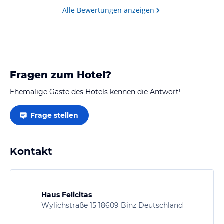
weit, man muss nur die Straße herunter gehen, dann
Alle Bewertungen anzeigen
ist man schon am Meer ;)
Einen großen Parkplatz gibt es auch hinter dem…
Fragen zum Hotel?
Ehemalige Gäste des Hotels kennen die Antwort!
Frage stellen
Kontakt
Haus Felicitas
Wylichstraße 15 18609 Binz Deutschland