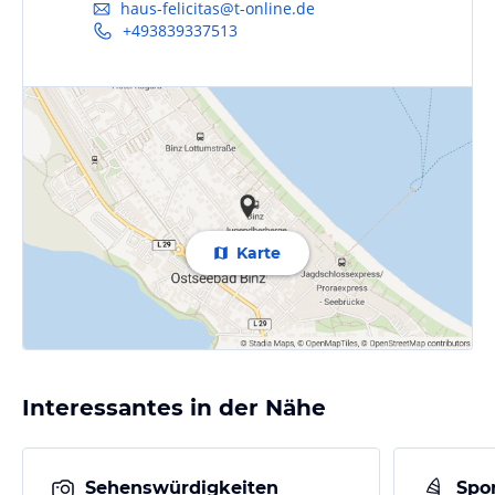
haus-felicitas@t-online.de
+493839337513
Karte
Interessantes in der Nähe
Sehenswürdigkeiten
Spor