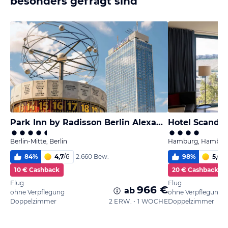
besonders gefragt sind
Park Inn by Radisson Berlin Alexanderplatz
Hotel Scandi
Berlin-Mitte, Berlin
Hamburg, Hambur
84
%
4,7
/
6
98
%
5,6
/
6
2.660 Bew.
10 € Cashback
20 € Cashback
Flug
Flug
966 €
ab
ohne Verpflegung
ohne Verpflegung
Doppelzimmer
2 ERW. • 1 WOCHE
Doppelzimmer